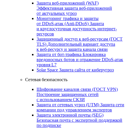
Защита веб-приложений (WAF)
Эффективная защита веб-приложений
от актуальных угроз
Мониторинг трафика и защиты
от DDoS‑атак (Anti‑DDoS)
Защита
и круглосуточная доступность интернет-
ресурсов
Защищенный доступ к веб-ресурсам (ГОСТ
TLS)
Дополнительный вариант доступа
к веб‑ресурсу и защита канала связи
Защита от бот‑трафика
Блокировка
вредоносных ботов и отражение DDoS‑атак
уровня L7
Solar Space
Защита сайта от киберугроз
Сетевая безопасность
Шифрование каналов связи (ГОСТ VPN)
Построение защищенных сетей
с использованием СКЗИ
Защита от сетевых угроз (UTM)
Защита сети
компании под управлением экспертов
Защита электронной почты (SEG)
Безопасная почта с экспертной поддержкой
по подписке