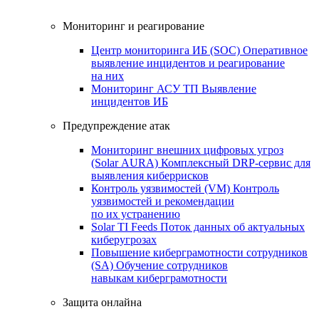
Мониторинг и реагирование
Центр мониторинга ИБ (SOC)
Оперативное
выявление инцидентов и реагирование
на них
Мониторинг АСУ ТП
Выявление
инцидентов ИБ
Предупреждение атак
Мониторинг внешних цифровых угроз
(Solar AURA)
Комплексный DRP-сервис для
выявления киберрисков
Контроль уязвимостей (VM)
Контроль
уязвимостей и рекомендации
по их устранению
Solar TI Feeds
Поток данных об актуальных
киберугрозах
Повышение киберграмотности сотрудников
(SA)
Обучение сотрудников
навыкам киберграмотности
Защита онлайна