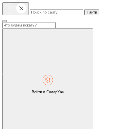
Найти
Войти в СоларХаб