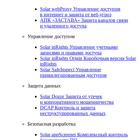
Solar webProxy
Управление доступом
в интернет и защита от веб-угроз
АПК «ЗАСТАВА»
Защита каналов связи
и удаленного доступа
Управление доступом
Solar inRights
Управление учетными
записями и правами доступа
Solar inRights Origin
Коробочная версия Solar
inRights
Solar SafeInspect
Управление
привилегированным доступом
Защита данных
Solar Dozor
Защита от утечек
и корпоративного мошенничества
DCAP
Контроль и защита
неструктурированных данных
Безопасная разработка
Solar appScreener
Комплексный контроль