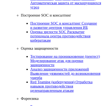
Автоматическая защита от маскирующихся
угроз
Построение SOC и консалтинг
Построение SOC и консалтинг
Создание
и развитие центров управления ИБ
Оценка зрелости SOC
Раскрытие
потенциала центра противодействия
кибератакам
Оценка защищенности
Тестирование на проникновение (пентест)
Моделирование атак для оценки
защищенности
Анализ защищенности приложений
Выявление уязвимостей до возникновения
ущерба
Red Teaming (киберучения)
Отработка
навыков противодействия
целенаправленным атакам
Форензика