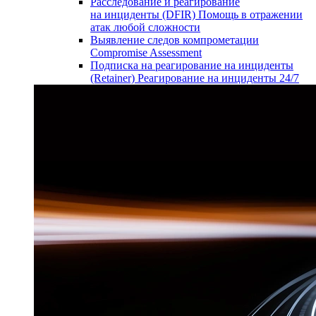
Расследование и реагирование
на инциденты (DFIR)
Помощь в отражении
атак любой сложности
Выявление следов компрометации
Compromise Assessment
Подписка на реагирование на инциденты
(Retainer)
Реагирование на инциденты 24/7