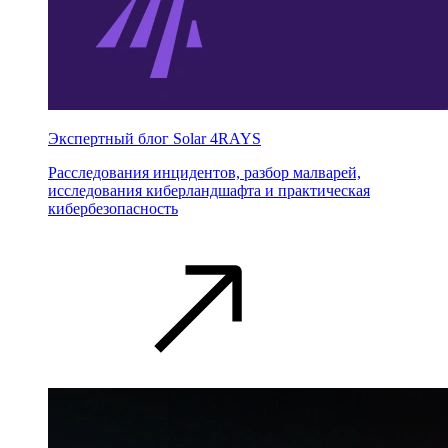
Экспертный блог Solar 4RAYS
Расследования инцидентов, разбор малварей,
исследования киберландшафта и практическая
кибербезопасность