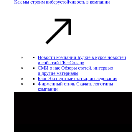
Как мы строим киберустойчивость в компании
Новости компании
Будьте в курсе новостей
и событий ГК «Солар»
СМИ о нас
Обзоры статей, интервью
и другие материалы
Блог
Экспертные статьи, исследования
Фирменный стиль
Скачать логотипы
компании