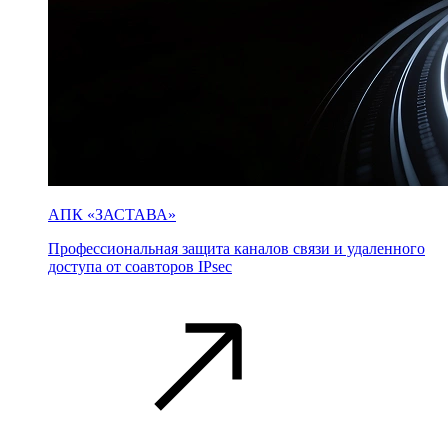
АПК «ЗАСТАВА»
Профессиональная защита каналов связи и удаленного
доступа от соавторов IPsec