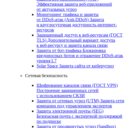
Эффективная защита веб-приложений
от актуальных угроз
Мониторинг трафика и защиты
от DDoS‑атак (Anti‑DDoS)
Защита
и круглосуточная доступность интернет-
ресурсов
Защищенный доступ к веб-ресурсам (ГОСТ
TLS)
Дополнительный вариант доступа
к веб‑ресурсу и защита канала связи
Защита от бот‑трафика
Блокировка
вредоносных ботов и отражение DDoS‑атак
уровня L7
Solar Space
Защита сайта от киберугроз
Сетевая безопасность
Шифрование каналов связи (ГОСТ VPN)
Построение защищенных сетей
с использованием СКЗИ
Защита от сетевых угроз (UTM)
Защита сети
компании под управлением экспертов
Защита электронной почты (SEG)
Безопасная почта с экспертной поддержкой
по подписке
Защита от продвинутых угроз (Sandbox)