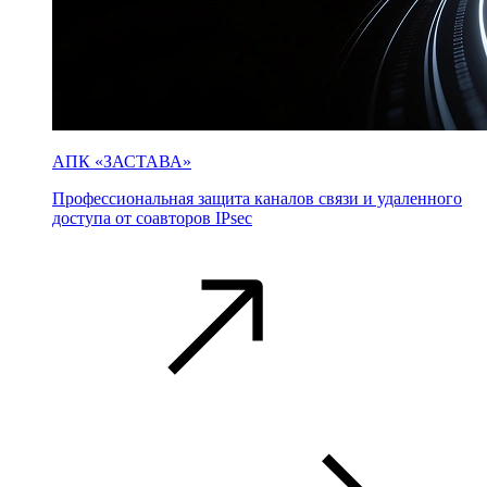
АПК «ЗАСТАВА»
Профессиональная защита каналов связи и удаленного
доступа от соавторов IPsec