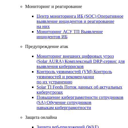
Мониторинг и реагирование
Центр мониторинга ИБ (SOC)
Оперативное
выявление инцидентов и реагирование
на них
Мониторинг АСУ ТП
Выявление
инцидентов ИБ
Предупреждение атак
Мониторинг внешних цифровых угроз
(Solar AURA)
Комплексный DRP-сервис для
выявления киберрисков
Контроль уязвимостей (VM)
Контроль
уязвимостей и рекомендации
по их устранению
Solar TI Feeds
Поток данных об актуальных
киберугрозах
Повышение киберграмотности сотрудников
(SA)
Обучение сотрудников
навыкам киберграмотности
Защита онлайна
Защита веб-приложений (WAF)