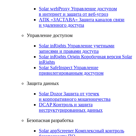
Solar webProxy
Управление доступом
в интернет и защита от веб-угроз
АПК «ЗАСТАВА»
Защита каналов связи
и удаленного доступа
Управление доступом
Solar inRights
Управление учетными
записями и правами доступа
Solar inRights Origin
Коробочная версия Solar
inRights
Solar SafeInspect
Управление
привилегированным доступом
Защита данных
Solar Dozor
Защита от утечек
и корпоративного мошенничества
DCAP
Контроль и защита
неструктурированных данных
Безопасная разработка
Solar appScreener
Комплексный контроль