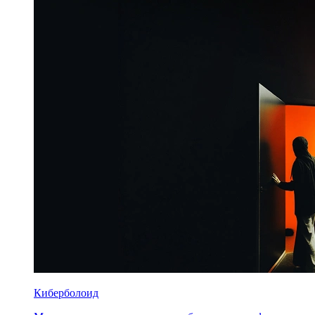
Киберболоид