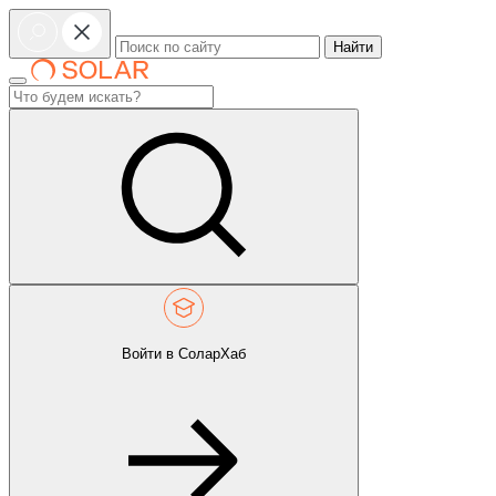
Найти
Войти в СоларХаб