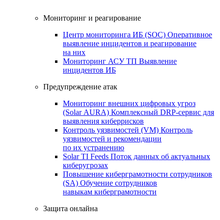
Мониторинг и реагирование
Центр мониторинга ИБ (SOC)
Оперативное
выявление инцидентов и реагирование
на них
Мониторинг АСУ ТП
Выявление
инцидентов ИБ
Предупреждение атак
Мониторинг внешних цифровых угроз
(Solar AURA)
Комплексный DRP-сервис для
выявления киберрисков
Контроль уязвимостей (VM)
Контроль
уязвимостей и рекомендации
по их устранению
Solar TI Feeds
Поток данных об актуальных
киберугрозах
Повышение киберграмотности сотрудников
(SA)
Обучение сотрудников
навыкам киберграмотности
Защита онлайна