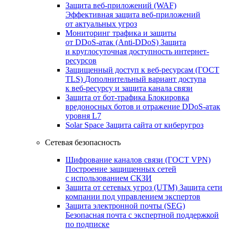
Защита веб-приложений (WAF)
Эффективная защита веб-приложений
от актуальных угроз
Мониторинг трафика и защиты
от DDoS‑атак (Anti‑DDoS)
Защита
и круглосуточная доступность интернет-
ресурсов
Защищенный доступ к веб-ресурсам (ГОСТ
TLS)
Дополнительный вариант доступа
к веб‑ресурсу и защита канала связи
Защита от бот‑трафика
Блокировка
вредоносных ботов и отражение DDoS‑атак
уровня L7
Solar Space
Защита сайта от киберугроз
Сетевая безопасность
Шифрование каналов связи (ГОСТ VPN)
Построение защищенных сетей
с использованием СКЗИ
Защита от сетевых угроз (UTM)
Защита сети
компании под управлением экспертов
Защита электронной почты (SEG)
Безопасная почта с экспертной поддержкой
по подписке