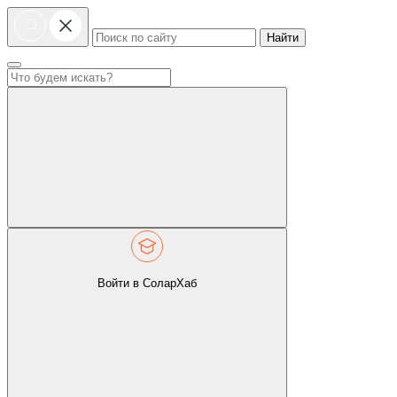
Найти
Войти в СоларХаб