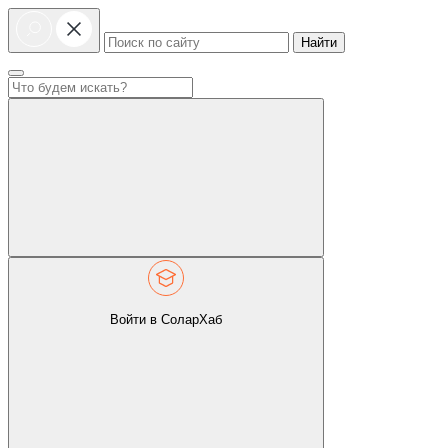
Найти
Войти в СоларХаб