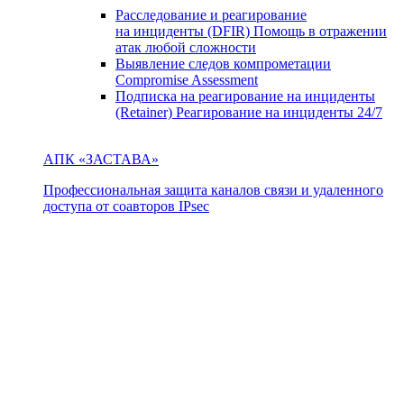
Расследование и реагирование
на инциденты (DFIR)
Помощь в отражении
атак любой сложности
Выявление следов компрометации
Compromise Assessment
Подписка на реагирование на инциденты
(Retainer)
Реагирование на инциденты 24/7
АПК «ЗАСТАВА»
Профессиональная защита каналов связи и удаленного
доступа от соавторов IPsec