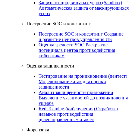
Защита от продвинутых угроз (Sandbox)
Автоматическая защита от маскирующихся
угроз
Построение SOC и консалтинг
Построение SOC и консалтинг
Создание
и развитие центров управления ИБ
Оценка зрелости SOC
Раскрытие
потенциала центра противодействия
кибератакам
Оценка защищенности
Тестирование на проникновение (пентест)
Моделирование атак для оценки
защищенности
Анализ защищенности приложений
Выявление уязвимостей до возникновения
ущерба
Red Teaming (киберучения)
Отработка
навыков противодействия
целенаправленным атакам
Форензика