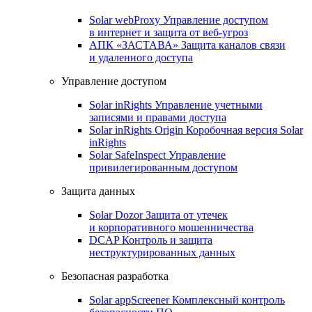
Solar webProxy
Управление доступом
в интернет и защита от веб-угроз
АПК «ЗАСТАВА»
Защита каналов связи
и удаленного доступа
Управление доступом
Solar inRights
Управление учетными
записями и правами доступа
Solar inRights Origin
Коробочная версия Solar
inRights
Solar SafeInspect
Управление
привилегированным доступом
Защита данных
Solar Dozor
Защита от утечек
и корпоративного мошенничества
DCAP
Контроль и защита
неструктурированных данных
Безопасная разработка
Solar appScreener
Комплексный контроль