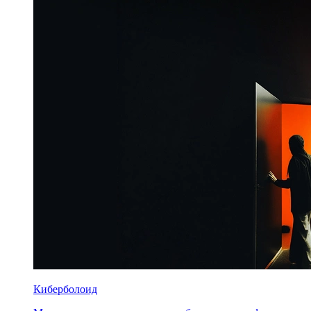
Киберболоид