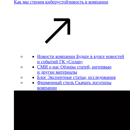
Как мы строим киберустойчивость в компании
Новости компании
Будьте в курсе новостей
и событий ГК «Солар»
СМИ о нас
Обзоры статей, интервью
и другие материалы
Блог
Экспертные статьи, исследования
Фирменный стиль
Скачать логотипы
компании