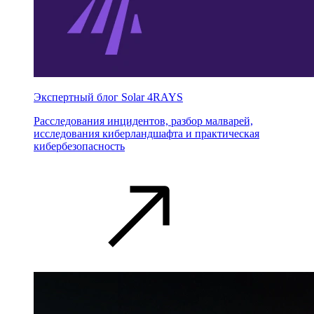
Экспертный блог Solar 4RAYS
Расследования инцидентов, разбор малварей,
исследования киберландшафта и практическая
кибербезопасность