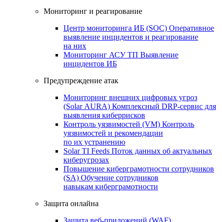
Мониторинг и реагирование
Центр мониторинга ИБ (SOC)
Оперативное
выявление инцидентов и реагирование
на них
Мониторинг АСУ ТП
Выявление
инцидентов ИБ
Предупреждение атак
Мониторинг внешних цифровых угроз
(Solar AURA)
Комплексный DRP-сервис для
выявления киберрисков
Контроль уязвимостей (VM)
Контроль
уязвимостей и рекомендации
по их устранению
Solar TI Feeds
Поток данных об актуальных
киберугрозах
Повышение киберграмотности сотрудников
(SA)
Обучение сотрудников
навыкам киберграмотности
Защита онлайна
Защита веб-приложений (WAF)