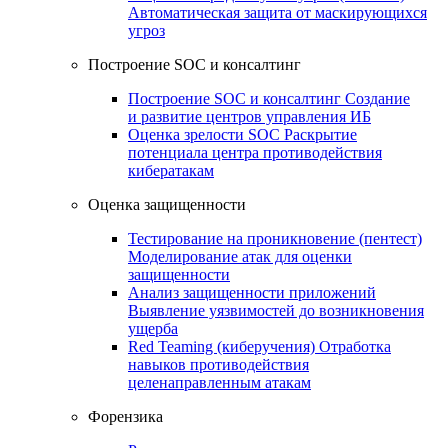
Автоматическая защита от маскирующихся
угроз
Построение SOC и консалтинг
Построение SOC и консалтинг
Создание
и развитие центров управления ИБ
Оценка зрелости SOC
Раскрытие
потенциала центра противодействия
кибератакам
Оценка защищенности
Тестирование на проникновение (пентест)
Моделирование атак для оценки
защищенности
Анализ защищенности приложений
Выявление уязвимостей до возникновения
ущерба
Red Teaming (киберучения)
Отработка
навыков противодействия
целенаправленным атакам
Форензика