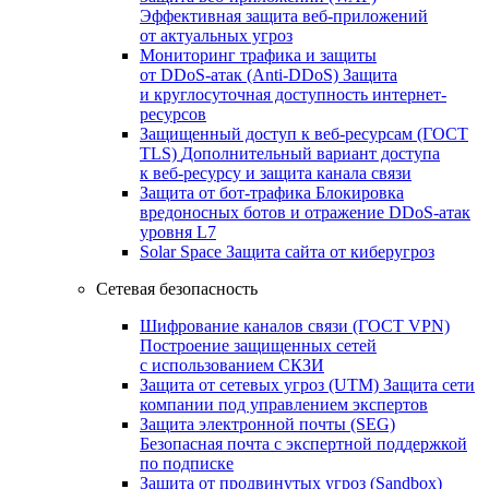
Эффективная защита веб-приложений
от актуальных угроз
Мониторинг трафика и защиты
от DDoS‑атак (Anti‑DDoS)
Защита
и круглосуточная доступность интернет-
ресурсов
Защищенный доступ к веб-ресурсам (ГОСТ
TLS)
Дополнительный вариант доступа
к веб‑ресурсу и защита канала связи
Защита от бот‑трафика
Блокировка
вредоносных ботов и отражение DDoS‑атак
уровня L7
Solar Space
Защита сайта от киберугроз
Сетевая безопасность
Шифрование каналов связи (ГОСТ VPN)
Построение защищенных сетей
с использованием СКЗИ
Защита от сетевых угроз (UTM)
Защита сети
компании под управлением экспертов
Защита электронной почты (SEG)
Безопасная почта с экспертной поддержкой
по подписке
Защита от продвинутых угроз (Sandbox)