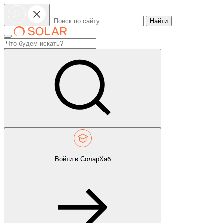
Найти
Войти в СоларХаб