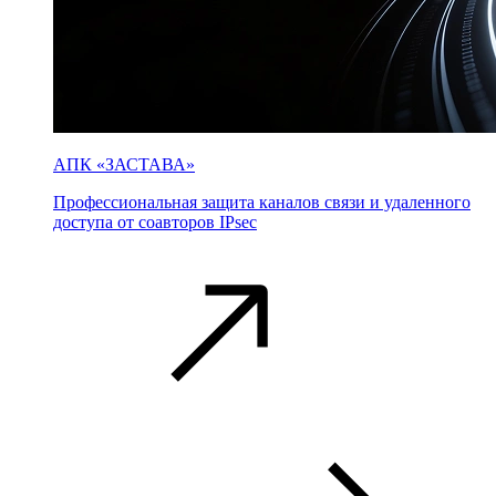
АПК «ЗАСТАВА»
Профессиональная защита каналов связи и удаленного
доступа от соавторов IPsec