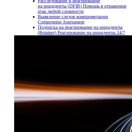
Расследование и реагирование
на инциденты (DFIR)
Помощь в отражении
атак любой сложности
Выявление следов компрометации
Compromise Assessment
Подписка на реагирование на инциденты
(Retainer)
Реагирование на инциденты 24/7