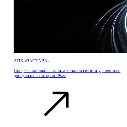
АПК «ЗАСТАВА»
Профессиональная защита каналов связи и удаленного
доступа от соавторов IPsec