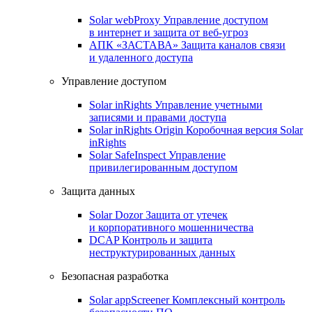
Solar webProxy
Управление доступом
в интернет и защита от веб-угроз
АПК «ЗАСТАВА»
Защита каналов связи
и удаленного доступа
Управление доступом
Solar inRights
Управление учетными
записями и правами доступа
Solar inRights Origin
Коробочная версия Solar
inRights
Solar SafeInspect
Управление
привилегированным доступом
Защита данных
Solar Dozor
Защита от утечек
и корпоративного мошенничества
DCAP
Контроль и защита
неструктурированных данных
Безопасная разработка
Solar appScreener
Комплексный контроль