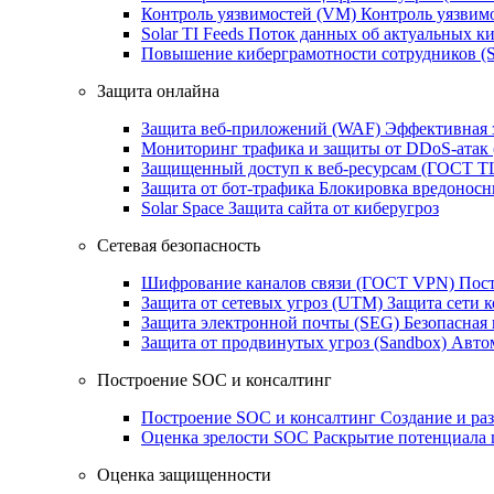
Контроль уязвимостей (VM)
Контроль уязвим
Solar TI Feeds
Поток данных об актуальных ки
Повышение киберграмотности сотрудников (
Защита онлайна
Защита веб-приложений (WAF)
Эффективная 
Мониторинг трафика и защиты от DDoS‑атак
Защищенный доступ к веб-ресурсам (ГОСТ T
Защита от бот‑трафика
Блокировка вредоносн
Solar Space
Защита сайта от киберугроз
Сетевая безопасность
Шифрование каналов связи (ГОСТ VPN)
Пост
Защита от сетевых угроз (UTM)
Защита сети 
Защита электронной почты (SEG)
Безопасная
Защита от продвинутых угроз (Sandbox)
Автом
Построение SOC и консалтинг
Построение SOC и консалтинг
Создание и ра
Оценка зрелости SOC
Раскрытие потенциала 
Оценка защищенности