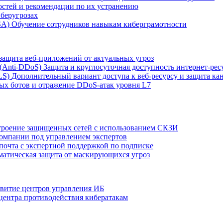
остей и рекомендации по их устранению
беругрозах
SA)
Обучение сотрудников навыкам киберграмотности
защита веб-приложений от актуальных угроз
 (Anti‑DDoS)
Защита и круглосуточная доступность интернет-рес
LS)
Дополнительный вариант доступа к веб‑ресурсу и защита кан
ых ботов и отражение DDoS‑атак уровня L7
роение защищенных сетей с использованием СКЗИ
компании под управлением экспертов
 почта с экспертной поддержкой по подписке
атическая защита от маскирующихся угроз
звитие центров управления ИБ
центра противодействия кибератакам