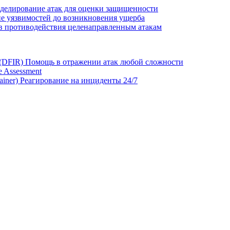
делирование атак для оценки защищенности
е уязвимостей до возникновения ущерба
в противодействия целенаправленным атакам
 (DFIR)
Помощь в отражении атак любой сложности
 Assessment
ainer)
Реагирование на инциденты 24/7