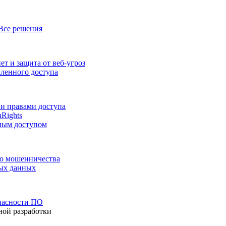
Все решения
т и защита от веб-угроз
аленного доступа
и правами доступа
nRights
ным доступом
го мошенничества
ных данных
пасности ПО
ной разработки