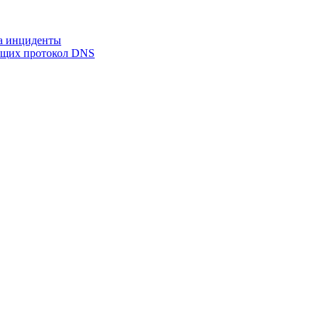
на инциденты
ующих протокол DNS