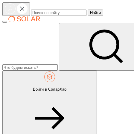
Найти
Войти в СоларХаб