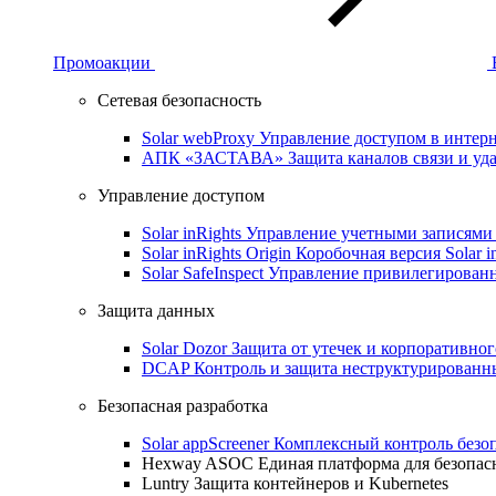
Промоакции
Сетевая безопасность
Solar webProxy
Управление доступом в интерне
АПК «ЗАСТАВА»
Защита каналов связи и уд
Управление доступом
Solar inRights
Управление учетными записями 
Solar inRights Origin
Коробочная версия Solar i
Solar SafeInspect
Управление привилегирован
Защита данных
Solar Dozor
Защита от утечек и корпоративно
DCAP
Контроль и защита неструктурирован
Безопасная разработка
Solar appScreener
Комплексный контроль безо
Hexway ASOC
Единая платформа для безопас
Luntry
Защита контейнеров и Kubernetes