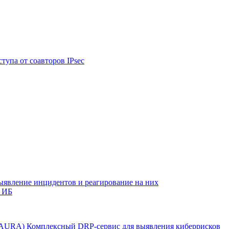
тупа от соавторов IPsec
ыявление инцидентов и реагирование на них
 ИБ
r AURA)
Комплексный DRP-сервис для выявления киберрисков