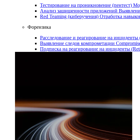
Тестирование на проникновение (пентест)
Мо
Анализ защищенности приложений
Выявлени
Red Teaming (киберучения)
Отработка навыко
Форензика
Расследование и реагирование на инциденты
Выявление следов компрометации
Compromise
Подписка на реагирование на инциденты (Ret