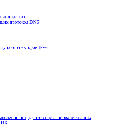
на инциденты
ующих протокол DNS
тупа от соавторов IPsec
ыявление инцидентов и реагирование на них
 ИБ