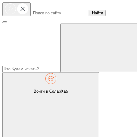
Найти
Войти в СоларХаб