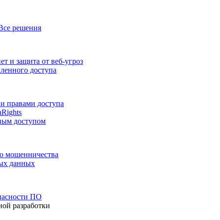
Все решения
т и защита от веб-угроз
аленного доступа
и правами доступа
nRights
ным доступом
го мошенничества
ных данных
пасности ПО
ной разработки