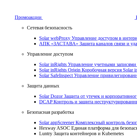
Промоакции
Сетевая безопасность
Solar webProxy
Управление доступом в интерне
АПК «ЗАСТАВА»
Защита каналов связи и уд
Управление доступом
Solar inRights
Управление учетными записями 
Solar inRights Origin
Коробочная версия Solar i
Solar SafeInspect
Управление привилегирован
Защита данных
Solar Dozor
Защита от утечек и корпоративно
DCAP
Контроль и защита неструктурирован
Безопасная разработка
Solar appScreener
Комплексный контроль безо
Hexway ASOC
Единая платформа для безопас
Luntry
Защита контейнеров и Kubernetes