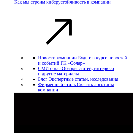
Как мы строим киберустойчивость в компании
Новости компании
Будьте в курсе новостей
и событий ГК «Солар»
СМИ о нас
Обзоры статей, интервью
и другие материалы
Блог
Экспертные статьи, исследования
Фирменный стиль
Скачать логотипы
компании