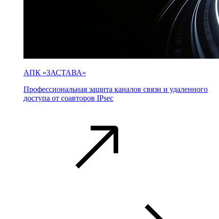
АПК «ЗАСТАВА»
Профессиональная защита каналов связи и удаленного
доступа от соавторов IPsec