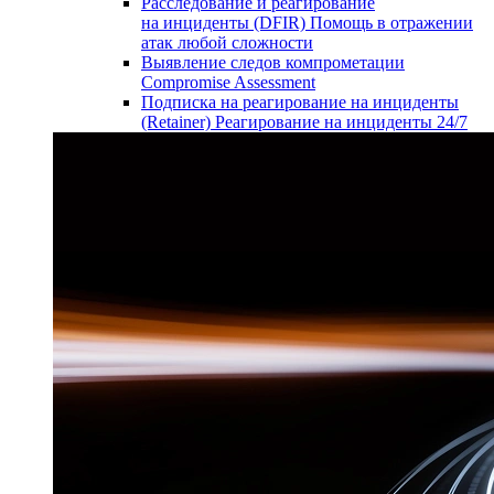
Расследование и реагирование
на инциденты (DFIR)
Помощь в отражении
атак любой сложности
Выявление следов компрометации
Compromise Assessment
Подписка на реагирование на инциденты
(Retainer)
Реагирование на инциденты 24/7