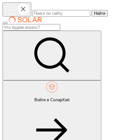
Найти
Войти в СоларХаб