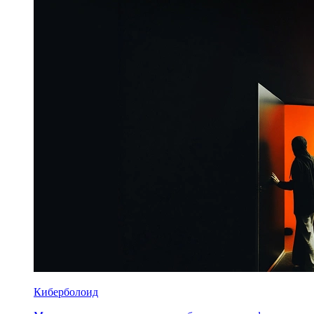
Киберболоид