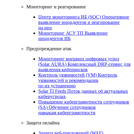
Мониторинг и реагирование
Центр мониторинга ИБ (SOC)
Оперативное
выявление инцидентов и реагирование
на них
Мониторинг АСУ ТП
Выявление
инцидентов ИБ
Предупреждение атак
Мониторинг внешних цифровых угроз
(Solar AURA)
Комплексный DRP-сервис для
выявления киберрисков
Контроль уязвимостей (VM)
Контроль
уязвимостей и рекомендации
по их устранению
Solar TI Feeds
Поток данных об актуальных
киберугрозах
Повышение киберграмотности сотрудников
(SA)
Обучение сотрудников
навыкам киберграмотности
Защита онлайна
Защита веб-приложений (WAF)