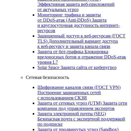
Эффективная защита веб-приложений
от актуальных угроз
Мониторинг трафика и защиты
от DDoS‑атак (Anti‑DDoS)
Защита
и круглосуточная доступность интернет-
ресурсов
Защищенный доступ к веб-ресурсам (ГОСТ
TLS)
Дополнительный вариант доступа
к веб‑ресурсу и защита канала связи
Защита от бот‑трафика
Блокировка
вредоносных ботов и отражение DDoS‑атак
уровня L7
Solar Space
Защита сайта от киберугроз
Сетевая безопасность
Шифрование каналов связи (ГОСТ VPN)
Построение защищенных сетей
с использованием СКЗИ
Защита от сетевых угроз (UTM)
Защита сети
компании под управлением экспертов
Защита электронной почты (SEG)
Безопасная почта с экспертной поддержкой
по подписке
Защита от продвинутых угроз (Sandbox)