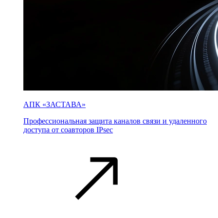
АПК «ЗАСТАВА»
Профессиональная защита каналов связи и удаленного
доступа от соавторов IPsec