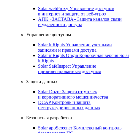
Solar webProxy
Управление доступом
в интернет и защита от веб-угроз
АПК «ЗАСТАВА»
Защита каналов связи
и удаленного доступа
Управление доступом
Solar inRights
Управление учетными
записями и правами доступа
Solar inRights Origin
Коробочная версия Solar
inRights
Solar SafeInspect
Управление
привилегированным доступом
Защита данных
Solar Dozor
Защита от утечек
и корпоративного мошенничества
DCAP
Контроль и защита
неструктурированных данных
Безопасная разработка
Solar appScreener
Комплексный контроль