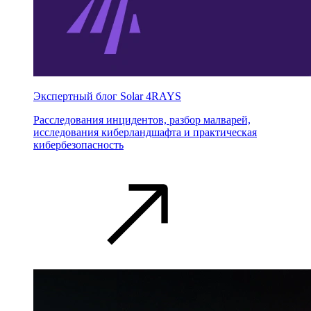
Экспертный блог Solar 4RAYS
Расследования инцидентов, разбор малварей,
исследования киберландшафта и практическая
кибербезопасность