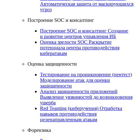
Автоматическая защита от маскирующихся
угроз
Построение SOC и консалтинг
Построение SOC и консалтинг
Создание
и развитие центров управления ИБ
Оценка зрелости SOC
Раскрытие
потенциала центра противодействия
кибератакам
Оценка защищенности
Тестирование на проникновение (пентест)
Моделирование атак для оценки
защищенности
Анализ защищенности приложений
Выявление уязвимостей до возникновения
ущерба
Red Teaming (киберучения)
Отработка
навыков противодействия
целенаправленным атакам
Форензика