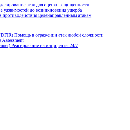
делирование атак для оценки защищенности
е уязвимостей до возникновения ущерба
в противодействия целенаправленным атакам
 (DFIR)
Помощь в отражении атак любой сложности
 Assessment
ainer)
Реагирование на инциденты 24/7