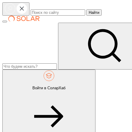
Найти
Войти в СоларХаб