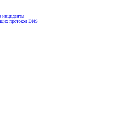
на инциденты
ующих протокол DNS