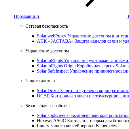
Промоакции
Сетевая безопасность
Solar webProxy
Управление доступом в интерне
АПК «ЗАСТАВА»
Защита каналов связи и уд
Управление доступом
Solar inRights
Управление учетными записями 
Solar inRights Origin
Коробочная версия Solar i
Solar SafeInspect
Управление привилегирован
Защита данных
Solar Dozor
Защита от утечек и корпоративно
DCAP
Контроль и защита неструктурирован
Безопасная разработка
Solar appScreener
Комплексный контроль безо
Hexway ASOC
Единая платформа для безопас
Luntry
Защита контейнеров и Kubernetes