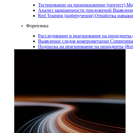
Тестирование на проникновение (пентест)
Мо
Анализ защищенности приложений
Выявлени
Red Teaming (киберучения)
Отработка навыко
Форензика
Расследование и реагирование на инциденты
Выявление следов компрометации
Compromise
Подписка на реагирование на инциденты (Ret