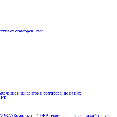
тупа от соавторов IPsec
ыявление инцидентов и реагирование на них
 ИБ
r AURA)
Комплексный DRP-сервис для выявления киберрисков