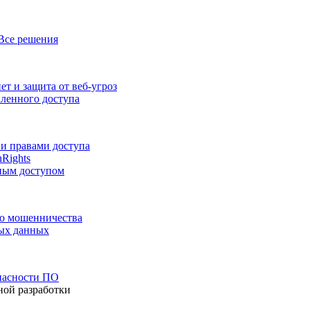
Все решения
т и защита от веб-угроз
аленного доступа
и правами доступа
nRights
ным доступом
го мошенничества
ных данных
пасности ПО
ной разработки