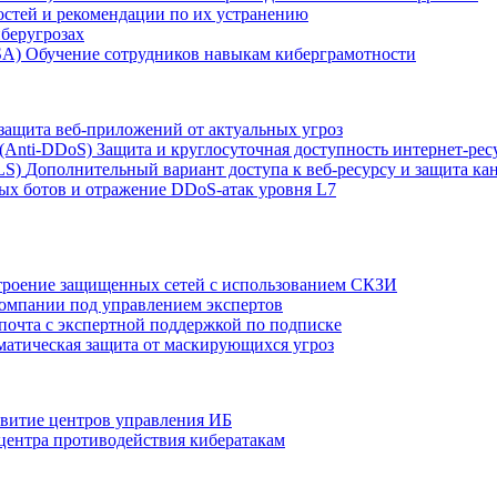
остей и рекомендации по их устранению
беругрозах
SA)
Обучение сотрудников навыкам киберграмотности
защита веб-приложений от актуальных угроз
 (Anti‑DDoS)
Защита и круглосуточная доступность интернет-рес
LS)
Дополнительный вариант доступа к веб‑ресурсу и защита кан
ых ботов и отражение DDoS‑атак уровня L7
роение защищенных сетей с использованием СКЗИ
компании под управлением экспертов
 почта с экспертной поддержкой по подписке
атическая защита от маскирующихся угроз
звитие центров управления ИБ
центра противодействия кибератакам