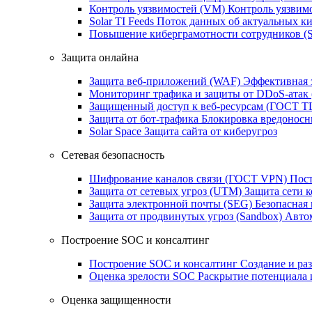
Контроль уязвимостей (VM)
Контроль уязвим
Solar TI Feeds
Поток данных об актуальных ки
Повышение киберграмотности сотрудников (
Защита онлайна
Защита веб-приложений (WAF)
Эффективная 
Мониторинг трафика и защиты от DDoS‑атак
Защищенный доступ к веб-ресурсам (ГОСТ T
Защита от бот‑трафика
Блокировка вредоносн
Solar Space
Защита сайта от киберугроз
Сетевая безопасность
Шифрование каналов связи (ГОСТ VPN)
Пост
Защита от сетевых угроз (UTM)
Защита сети 
Защита электронной почты (SEG)
Безопасная
Защита от продвинутых угроз (Sandbox)
Автом
Построение SOC и консалтинг
Построение SOC и консалтинг
Создание и ра
Оценка зрелости SOC
Раскрытие потенциала 
Оценка защищенности