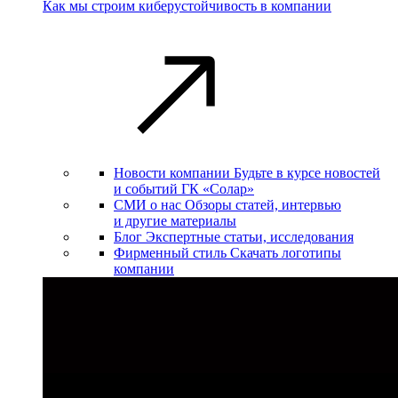
Как мы строим киберустойчивость в компании
Новости компании
Будьте в курсе новостей
и событий ГК «Солар»
СМИ о нас
Обзоры статей, интервью
и другие материалы
Блог
Экспертные статьи, исследования
Фирменный стиль
Скачать логотипы
компании