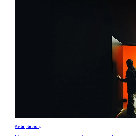
Киберболоид