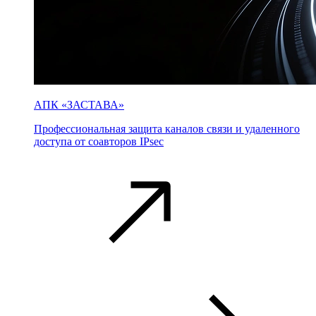
АПК «ЗАСТАВА»
Профессиональная защита каналов связи и удаленного
доступа от соавторов IPsec