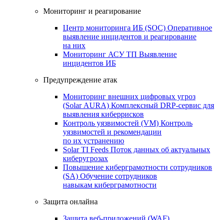
Мониторинг и реагирование
Центр мониторинга ИБ (SOC)
Оперативное
выявление инцидентов и реагирование
на них
Мониторинг АСУ ТП
Выявление
инцидентов ИБ
Предупреждение атак
Мониторинг внешних цифровых угроз
(Solar AURA)
Комплексный DRP-сервис для
выявления киберрисков
Контроль уязвимостей (VM)
Контроль
уязвимостей и рекомендации
по их устранению
Solar TI Feeds
Поток данных об актуальных
киберугрозах
Повышение киберграмотности сотрудников
(SA)
Обучение сотрудников
навыкам киберграмотности
Защита онлайна
Защита веб-приложений (WAF)