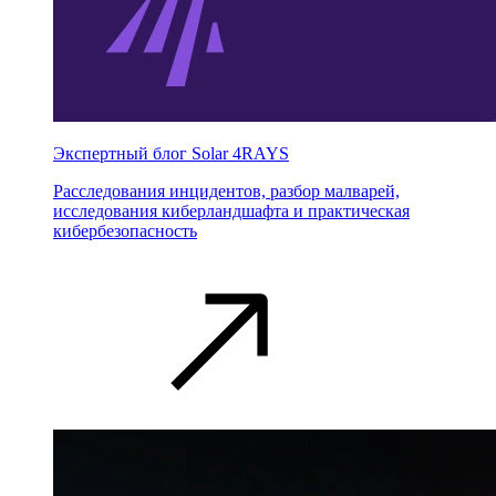
Экспертный блог Solar 4RAYS
Расследования инцидентов, разбор малварей,
исследования киберландшафта и практическая
кибербезопасность