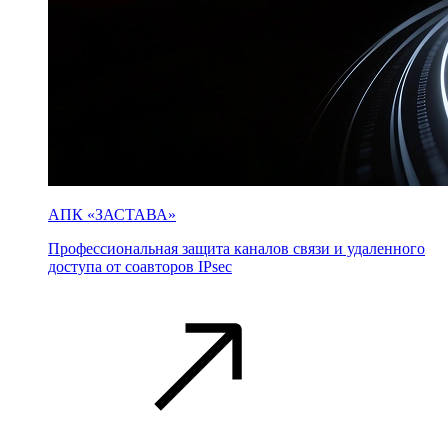
АПК «ЗАСТАВА»
Профессиональная защита каналов связи и удаленного
доступа от соавторов IPsec