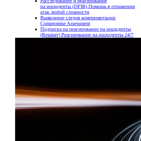
Расследование и реагирование
на инциденты (DFIR)
Помощь в отражении
атак любой сложности
Выявление следов компрометации
Compromise Assessment
Подписка на реагирование на инциденты
(Retainer)
Реагирование на инциденты 24/7