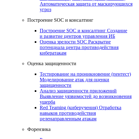
Автоматическая защита от маскирующихся
угроз
Построение SOC и консалтинг
Построение SOC и консалтинг
Создание
и развитие центров управления ИБ
Оценка зрелости SOC
Раскрытие
потенциала центра противодействия
кибератакам
Оценка защищенности
Тестирование на проникновение (пентест)
Моделирование атак для оценки
защищенности
Анализ защищенности приложений
Выявление уязвимостей до возникновения
ущерба
Red Teaming (киберучения)
Отработка
навыков противодействия
целенаправленным атакам
Форензика