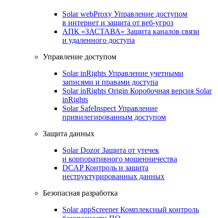
Solar webProxy
Управление доступом
в интернет и защита от веб-угроз
АПК «ЗАСТАВА»
Защита каналов связи
и удаленного доступа
Управление доступом
Solar inRights
Управление учетными
записями и правами доступа
Solar inRights Origin
Коробочная версия Solar
inRights
Solar SafeInspect
Управление
привилегированным доступом
Защита данных
Solar Dozor
Защита от утечек
и корпоративного мошенничества
DCAP
Контроль и защита
неструктурированных данных
Безопасная разработка
Solar appScreener
Комплексный контроль