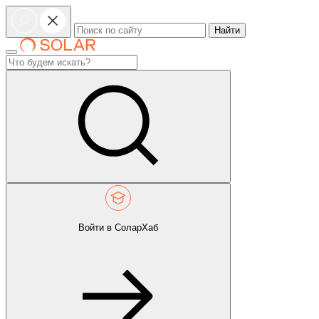
Найти
Войти в СоларХаб