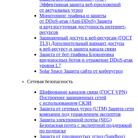
Эффективная защита веб-приложений
от актуальных угроз
Мониторинг трафика и защиты
от DDoS‑атак (Anti‑DDoS)
Защита
и круглосуточная доступность интернет-
ресурсов
Защищенный доступ к веб-ресурсам (ГОСТ
TLS)
Дополнительный вариант доступа
к веб‑ресурсу и защита канала связи
Защита от бот‑трафика
Блокировка
вредоносных ботов и отражение DDoS‑атак
уровня L7
Solar Space
Защита сайта от киберугроз
Сетевая безопасность
Шифрование каналов связи (ГОСТ VPN)
Построение защищенных сетей
с использованием СКЗИ
Защита от сетевых угроз (UTM)
Защита сети
компании под управлением экспертов
Защита электронной почты (SEG)
Безопасная почта с экспертной поддержкой
по подписке
Защита от продвинутых угроз (Sandbox)