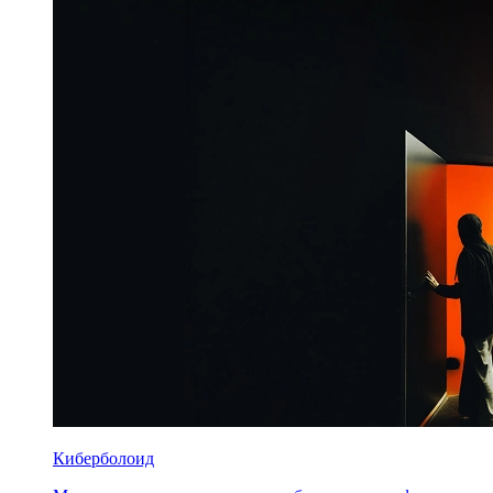
Киберболоид