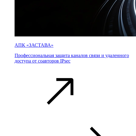
АПК «ЗАСТАВА»
Профессиональная защита каналов связи и удаленного
доступа от соавторов IPsec