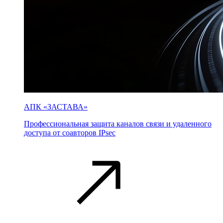
АПК «ЗАСТАВА»
Профессиональная защита каналов связи и удаленного
доступа от соавторов IPsec