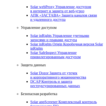
Solar webProxy
Управление доступом
в интернет и защита от веб-угроз
АПК «ЗАСТАВА»
Защита каналов связи
и удаленного доступа
Управление доступом
Solar inRights
Управление учетными
записями и правами доступа
Solar inRights Origin
Коробочная версия Solar
inRights
Solar SafeInspect
Управление
привилегированным доступом
Защита данных
Solar Dozor
Защита от утечек
и корпоративного мошенничества
DCAP
Контроль и защита
неструктурированных данных
Безопасная разработка
Solar appScreener
Комплексный контроль