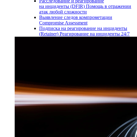
Расследование и реагирование
на инциденты (DFIR)
Помощь в отражении
атак любой сложности
Выявление следов компрометации
Compromise Assessment
Подписка на реагирование на инциденты
(Retainer)
Реагирование на инциденты 24/7