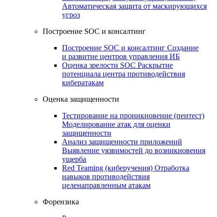
Автоматическая защита от маскирующихся
угроз
Построение SOC и консалтинг
Построение SOC и консалтинг
Создание
и развитие центров управления ИБ
Оценка зрелости SOC
Раскрытие
потенциала центра противодействия
кибератакам
Оценка защищенности
Тестирование на проникновение (пентест)
Моделирование атак для оценки
защищенности
Анализ защищенности приложений
Выявление уязвимостей до возникновения
ущерба
Red Teaming (киберучения)
Отработка
навыков противодействия
целенаправленным атакам
Форензика