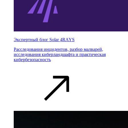
Экспертный блог Solar 4RAYS
Расследования инцидентов, разбор малварей,
исследования киберландшафта и практическая
кибербезопасность