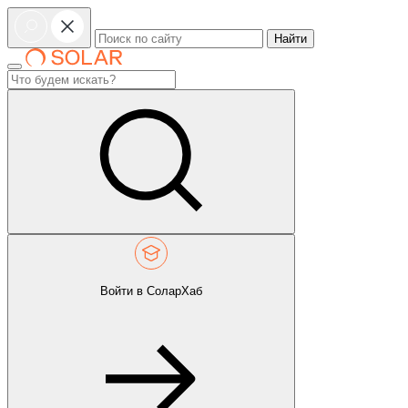
Найти
Войти в СоларХаб