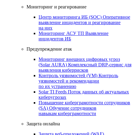
Мониторинг и реагирование
Центр мониторинга ИБ (SOC)
Оперативное
выявление инцидентов и реагирование
на них
Мониторинг АСУ ТП
Выявление
инцидентов ИБ
Предупреждение атак
Мониторинг внешних цифровых угроз
(Solar AURA)
Комплексный DRP-сервис для
выявления киберрисков
Контроль уязвимостей (VM)
Контроль
уязвимостей и рекомендации
по их устранению
Solar TI Feeds
Поток данных об актуальных
киберугрозах
Повышение киберграмотности сотрудников
(SA)
Обучение сотрудников
навыкам киберграмотности
Защита онлайна
Защита веб-приложений (WAF)