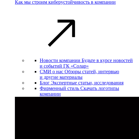
Как мы строим киберустойчивость в компании
Новости компании
Будьте в курсе новостей
и событий ГК «Солар»
СМИ о нас
Обзоры статей, интервью
и другие материалы
Блог
Экспертные статьи, исследования
Фирменный стиль
Скачать логотипы
компании