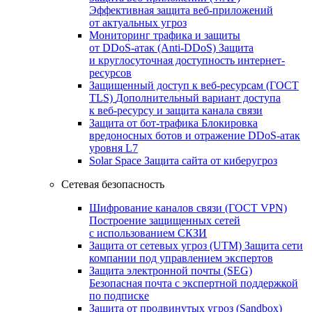
Эффективная защита веб-приложений
от актуальных угроз
Мониторинг трафика и защиты
от DDoS‑атак (Anti‑DDoS)
Защита
и круглосуточная доступность интернет-
ресурсов
Защищенный доступ к веб-ресурсам (ГОСТ
TLS)
Дополнительный вариант доступа
к веб‑ресурсу и защита канала связи
Защита от бот‑трафика
Блокировка
вредоносных ботов и отражение DDoS‑атак
уровня L7
Solar Space
Защита сайта от киберугроз
Сетевая безопасность
Шифрование каналов связи (ГОСТ VPN)
Построение защищенных сетей
с использованием СКЗИ
Защита от сетевых угроз (UTM)
Защита сети
компании под управлением экспертов
Защита электронной почты (SEG)
Безопасная почта с экспертной поддержкой
по подписке
Защита от продвинутых угроз (Sandbox)