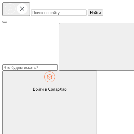
Найти
Войти в СоларХаб