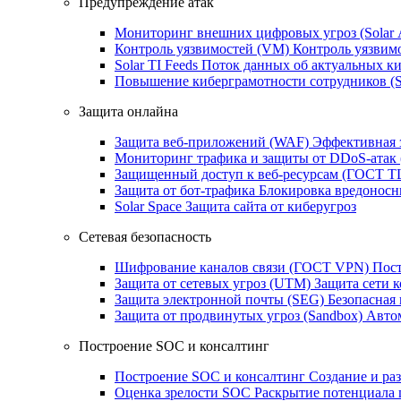
Предупреждение атак
Мониторинг внешних цифровых угроз (Sola
Контроль уязвимостей (VM)
Контроль уязвим
Solar TI Feeds
Поток данных об актуальных ки
Повышение киберграмотности сотрудников (
Защита онлайна
Защита веб-приложений (WAF)
Эффективная 
Мониторинг трафика и защиты от DDoS‑атак
Защищенный доступ к веб-ресурсам (ГОСТ T
Защита от бот‑трафика
Блокировка вредоносн
Solar Space
Защита сайта от киберугроз
Сетевая безопасность
Шифрование каналов связи (ГОСТ VPN)
Пост
Защита от сетевых угроз (UTM)
Защита сети 
Защита электронной почты (SEG)
Безопасная
Защита от продвинутых угроз (Sandbox)
Автом
Построение SOC и консалтинг
Построение SOC и консалтинг
Создание и ра
Оценка зрелости SOC
Раскрытие потенциала 