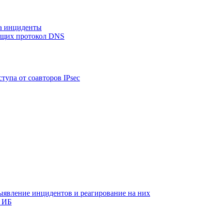
на инциденты
ующих протокол DNS
тупа от соавторов IPsec
ыявление инцидентов и реагирование на них
 ИБ