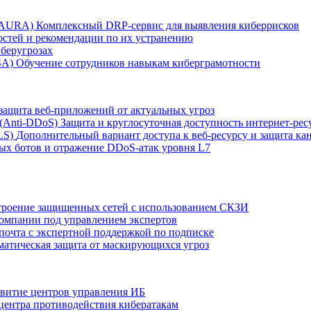
r AURA)
Комплексный DRP-сервис для выявления киберрисков
остей и рекомендации по их устранению
беругрозах
SA)
Обучение сотрудников навыкам киберграмотности
защита веб-приложений от актуальных угроз
 (Anti‑DDoS)
Защита и круглосуточная доступность интернет-рес
LS)
Дополнительный вариант доступа к веб‑ресурсу и защита кан
ых ботов и отражение DDoS‑атак уровня L7
роение защищенных сетей с использованием СКЗИ
компании под управлением экспертов
 почта с экспертной поддержкой по подписке
атическая защита от маскирующихся угроз
звитие центров управления ИБ
центра противодействия кибератакам