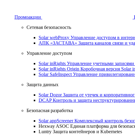
Промоакции
Сетевая безопасность
Solar webProxy
Управление доступом в интерне
АПК «ЗАСТАВА»
Защита каналов связи и уд
Управление доступом
Solar inRights
Управление учетными записями 
Solar inRights Origin
Коробочная версия Solar i
Solar SafeInspect
Управление привилегирован
Защита данных
Solar Dozor
Защита от утечек и корпоративно
DCAP
Контроль и защита неструктурирован
Безопасная разработка
Solar appScreener
Комплексный контроль безо
Hexway ASOC
Единая платформа для безопас
Luntry
Защита контейнеров и Kubernetes