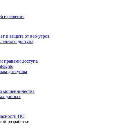
Все решения
т и защита от веб-угроз
аленного доступа
и правами доступа
nRights
ным доступом
го мошенничества
ных данных
пасности ПО
ной разработки