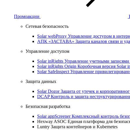
Промоакции
Сетевая безопасность
Solar webProxy
Управление доступом в интерне
АПК «ЗАСТАВА»
Защита каналов связи и уд
Управление доступом
Solar inRights
Управление учетными записями 
Solar inRights Origin
Коробочная версия Solar i
Solar SafeInspect
Управление привилегирован
Защита данных
Solar Dozor
Защита от утечек и корпоративно
DCAP
Контроль и защита неструктурирован
Безопасная разработка
Solar appScreener
Комплексный контроль безо
Hexway ASOC
Единая платформа для безопас
Luntry
Защита контейнеров и Kubernetes