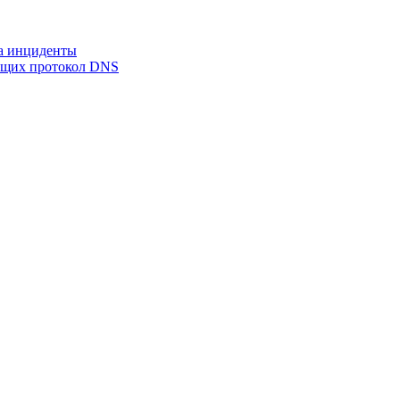
на инциденты
ующих протокол DNS