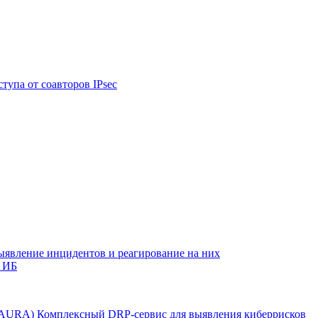
тупа от соавторов IPsec
ыявление инцидентов и реагирование на них
 ИБ
r AURA)
Комплексный DRP-сервис для выявления киберрисков