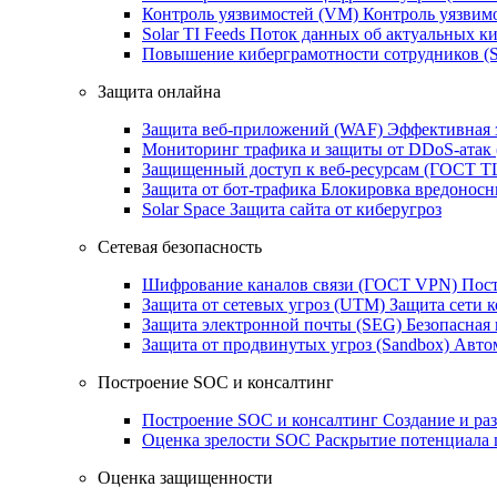
Контроль уязвимостей (VM)
Контроль уязвим
Solar TI Feeds
Поток данных об актуальных ки
Повышение киберграмотности сотрудников (
Защита онлайна
Защита веб-приложений (WAF)
Эффективная 
Мониторинг трафика и защиты от DDoS‑атак
Защищенный доступ к веб-ресурсам (ГОСТ T
Защита от бот‑трафика
Блокировка вредоносн
Solar Space
Защита сайта от киберугроз
Сетевая безопасность
Шифрование каналов связи (ГОСТ VPN)
Пост
Защита от сетевых угроз (UTM)
Защита сети 
Защита электронной почты (SEG)
Безопасная
Защита от продвинутых угроз (Sandbox)
Автом
Построение SOC и консалтинг
Построение SOC и консалтинг
Создание и ра
Оценка зрелости SOC
Раскрытие потенциала 
Оценка защищенности