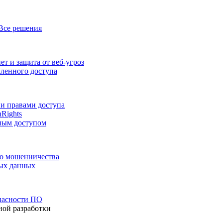
Все решения
т и защита от веб-угроз
аленного доступа
и правами доступа
nRights
ным доступом
го мошенничества
ных данных
пасности ПО
ной разработки