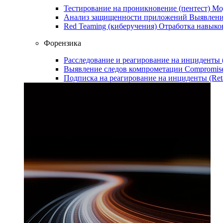
Тестирование на проникновение (пентест)
Мо
Анализ защищенности приложений
Выявлени
Red Teaming (киберучения)
Отработка навыко
Форензика
Расследование и реагирование на инциденты
Выявление следов компрометации
Compromise
Подписка на реагирование на инциденты (Ret