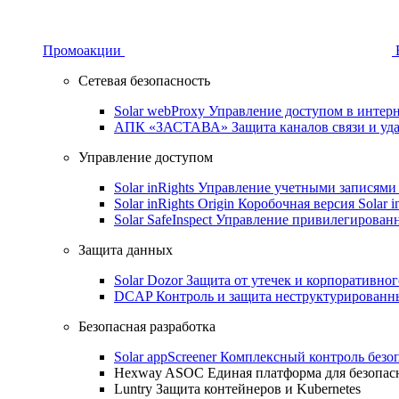
Промоакции
Сетевая безопасность
Solar webProxy
Управление доступом в интерне
АПК «ЗАСТАВА»
Защита каналов связи и уд
Управление доступом
Solar inRights
Управление учетными записями 
Solar inRights Origin
Коробочная версия Solar i
Solar SafeInspect
Управление привилегирован
Защита данных
Solar Dozor
Защита от утечек и корпоративно
DCAP
Контроль и защита неструктурирован
Безопасная разработка
Solar appScreener
Комплексный контроль безо
Hexway ASOC
Единая платформа для безопас
Luntry
Защита контейнеров и Kubernetes