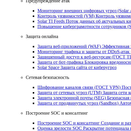
Предупреждение атак
Мониторинг внешних цифровых угроз (Sola
Контроль уязвимостей (VM)
Контроль уязвим
Solar TI Feeds
Поток данных об актуальных ки
Повышение киберграмотности сотрудников (
Защита онлайна
Защита веб-приложений (WAF)
Эффективная 
Мониторинг трафика и защиты от DDoS‑атак
Защищенный доступ к веб-ресурсам (ГОСТ T
Защита от бот‑трафика
Блокировка вредоносн
Solar Space
Защита сайта от киберугроз
Сетевая безопасность
Шифрование каналов связи (ГОСТ VPN)
Пост
Защита от сетевых угроз (UTM)
Защита сети 
Защита электронной почты (SEG)
Безопасная
Защита от продвинутых угроз (Sandbox)
Автом
Построение SOC и консалтинг
Построение SOC и консалтинг
Создание и ра
Оценка зрелости SOC
Раскрытие потенциала 