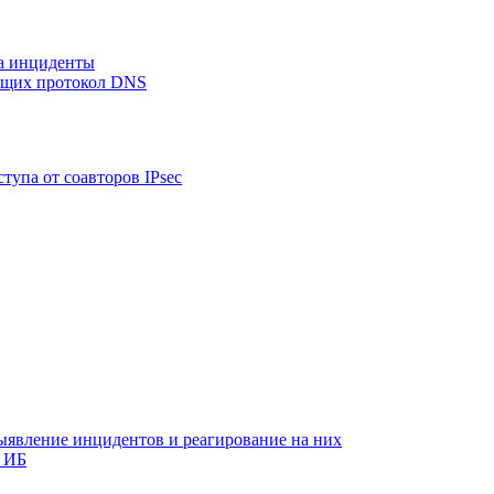
на инциденты
ующих протокол DNS
тупа от соавторов IPsec
ыявление инцидентов и реагирование на них
 ИБ