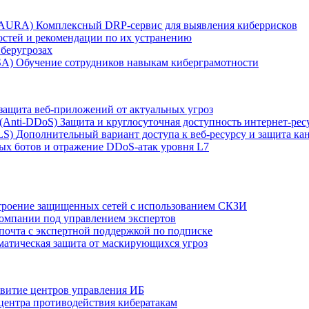
r AURA)
Комплексный DRP-сервис для выявления киберрисков
остей и рекомендации по их устранению
беругрозах
SA)
Обучение сотрудников навыкам киберграмотности
защита веб-приложений от актуальных угроз
 (Anti‑DDoS)
Защита и круглосуточная доступность интернет-рес
LS)
Дополнительный вариант доступа к веб‑ресурсу и защита кан
ых ботов и отражение DDoS‑атак уровня L7
роение защищенных сетей с использованием СКЗИ
компании под управлением экспертов
 почта с экспертной поддержкой по подписке
атическая защита от маскирующихся угроз
звитие центров управления ИБ
центра противодействия кибератакам