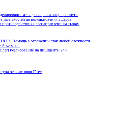
делирование атак для оценки защищенности
е уязвимостей до возникновения ущерба
в противодействия целенаправленным атакам
 (DFIR)
Помощь в отражении атак любой сложности
 Assessment
ainer)
Реагирование на инциденты 24/7
тупа от соавторов IPsec