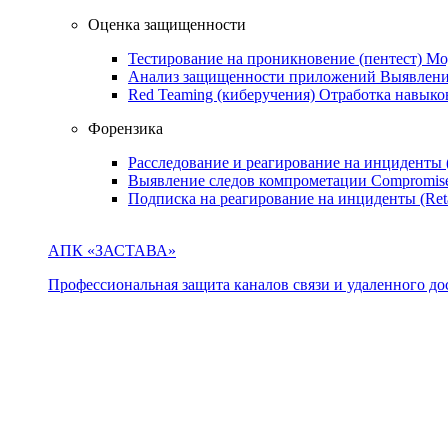
Оценка защищенности
Тестирование на проникновение (пентест)
Мо
Анализ защищенности приложений
Выявлени
Red Teaming (киберучения)
Отработка навыко
Форензика
Расследование и реагирование на инциденты
Выявление следов компрометации
Compromise
Подписка на реагирование на инциденты (Ret
АПК «ЗАСТАВА»
Профессиональная защита каналов связи и удаленного дос