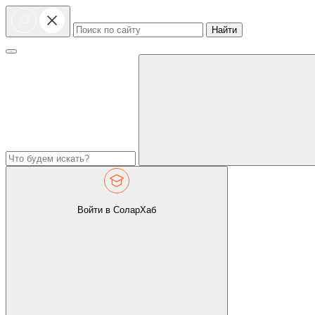
Найти
Войти в СоларХаб