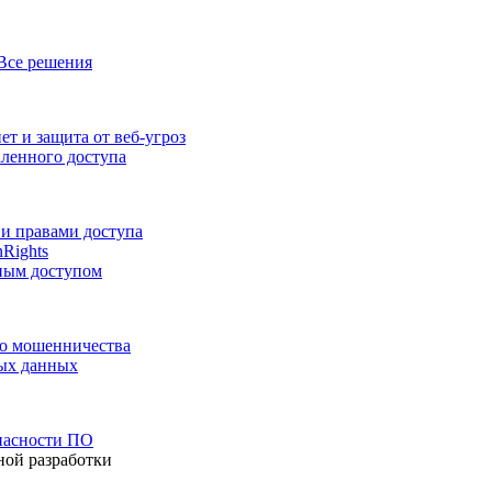
Все решения
т и защита от веб-угроз
аленного доступа
и правами доступа
nRights
ным доступом
го мошенничества
ных данных
пасности ПО
ной разработки