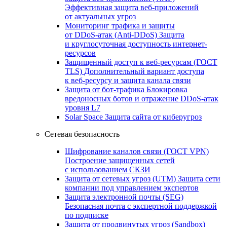
Эффективная защита веб-приложений
от актуальных угроз
Мониторинг трафика и защиты
от DDoS‑атак (Anti‑DDoS)
Защита
и круглосуточная доступность интернет-
ресурсов
Защищенный доступ к веб-ресурсам (ГОСТ
TLS)
Дополнительный вариант доступа
к веб‑ресурсу и защита канала связи
Защита от бот‑трафика
Блокировка
вредоносных ботов и отражение DDoS‑атак
уровня L7
Solar Space
Защита сайта от киберугроз
Сетевая безопасность
Шифрование каналов связи (ГОСТ VPN)
Построение защищенных сетей
с использованием СКЗИ
Защита от сетевых угроз (UTM)
Защита сети
компании под управлением экспертов
Защита электронной почты (SEG)
Безопасная почта с экспертной поддержкой
по подписке
Защита от продвинутых угроз (Sandbox)