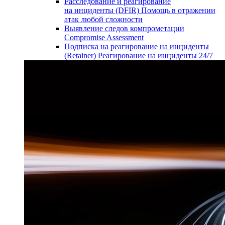
Расследование и реагирование
на инциденты (DFIR)
Помощь в отражении
атак любой сложности
Выявление следов компрометации
Compromise Assessment
Подписка на реагирование на инциденты
(Retainer)
Реагирование на инциденты 24/7