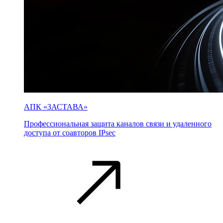
АПК «ЗАСТАВА»
Профессиональная защита каналов связи и удаленного
доступа от соавторов IPsec