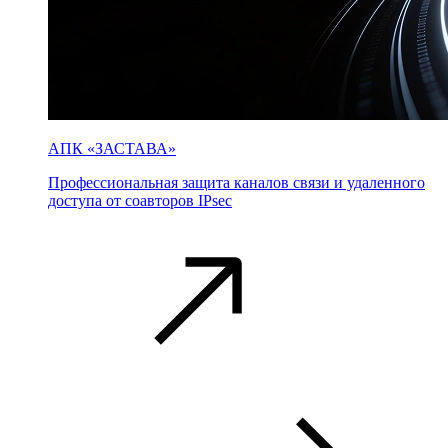
АПК «ЗАСТАВА»
Профессиональная защита каналов связи и удаленного
доступа от соавторов IPsec