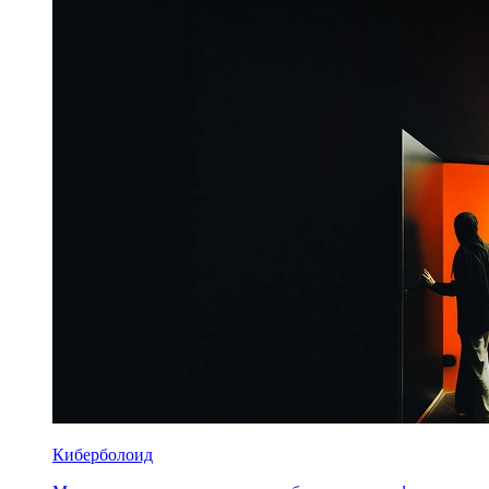
Киберболоид