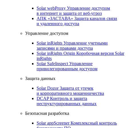
Solar webProxy
Управление доступом
в интернет и защита от веб-угроз
АПК «ЗАСТАВА»
Защита каналов связи
и удаленного доступа
Управление доступом
Solar inRights
Управление учетными
записями и правами доступа
Solar inRights Origin
Коробочная версия Solar
inRights
Solar SafeInspect
Управление
привилегированным доступом
Защита данных
Solar Dozor
Защита от утечек
и корпоративного мошенничества
DCAP
Контроль и защита
неструктурированных данных
Безопасная разработка
Solar appScreener
Комплексный контроль