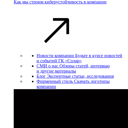
Как мы строим киберустойчивость в компании
Новости компании
Будьте в курсе новостей
и событий ГК «Солар»
СМИ о нас
Обзоры статей, интервью
и другие материалы
Блог
Экспертные статьи, исследования
Фирменный стиль
Скачать логотипы
компании