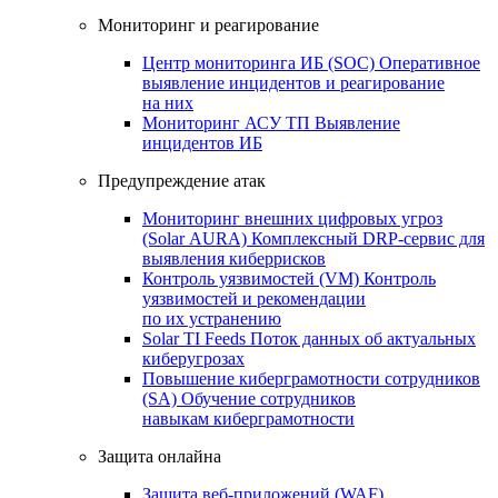
Мониторинг и реагирование
Центр мониторинга ИБ (SOC)
Оперативное
выявление инцидентов и реагирование
на них
Мониторинг АСУ ТП
Выявление
инцидентов ИБ
Предупреждение атак
Мониторинг внешних цифровых угроз
(Solar AURA)
Комплексный DRP-сервис для
выявления киберрисков
Контроль уязвимостей (VM)
Контроль
уязвимостей и рекомендации
по их устранению
Solar TI Feeds
Поток данных об актуальных
киберугрозах
Повышение киберграмотности сотрудников
(SA)
Обучение сотрудников
навыкам киберграмотности
Защита онлайна
Защита веб-приложений (WAF)