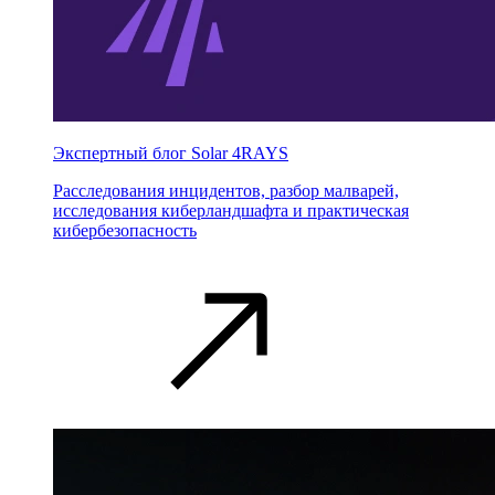
Экспертный блог Solar 4RAYS
Расследования инцидентов, разбор малварей,
исследования киберландшафта и практическая
кибербезопасность