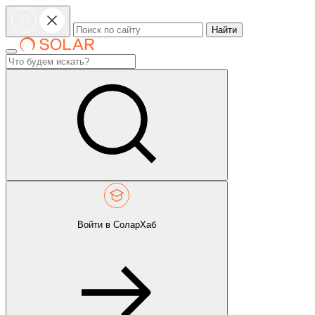
Найти
Войти в СоларХаб