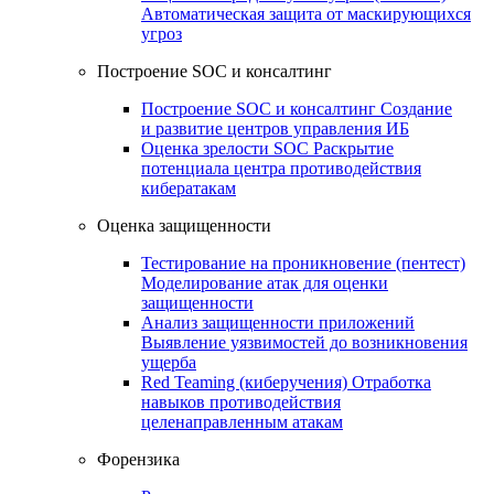
Автоматическая защита от маскирующихся
угроз
Построение SOC и консалтинг
Построение SOC и консалтинг
Создание
и развитие центров управления ИБ
Оценка зрелости SOC
Раскрытие
потенциала центра противодействия
кибератакам
Оценка защищенности
Тестирование на проникновение (пентест)
Моделирование атак для оценки
защищенности
Анализ защищенности приложений
Выявление уязвимостей до возникновения
ущерба
Red Teaming (киберучения)
Отработка
навыков противодействия
целенаправленным атакам
Форензика