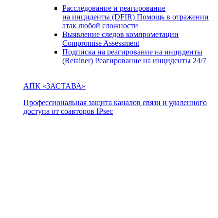
Расследование и реагирование
на инциденты (DFIR)
Помощь в отражении
атак любой сложности
Выявление следов компрометации
Compromise Assessment
Подписка на реагирование на инциденты
(Retainer)
Реагирование на инциденты 24/7
АПК «ЗАСТАВА»
Профессиональная защита каналов связи и удаленного
доступа от соавторов IPsec