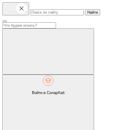
Найти
Войти в СоларХаб