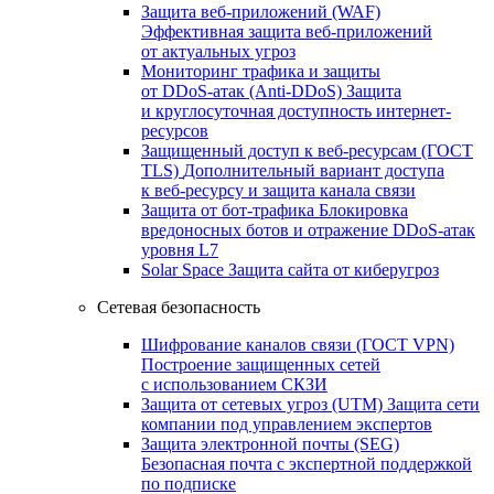
Защита веб-приложений (WAF)
Эффективная защита веб-приложений
от актуальных угроз
Мониторинг трафика и защиты
от DDoS‑атак (Anti‑DDoS)
Защита
и круглосуточная доступность интернет-
ресурсов
Защищенный доступ к веб-ресурсам (ГОСТ
TLS)
Дополнительный вариант доступа
к веб‑ресурсу и защита канала связи
Защита от бот‑трафика
Блокировка
вредоносных ботов и отражение DDoS‑атак
уровня L7
Solar Space
Защита сайта от киберугроз
Сетевая безопасность
Шифрование каналов связи (ГОСТ VPN)
Построение защищенных сетей
с использованием СКЗИ
Защита от сетевых угроз (UTM)
Защита сети
компании под управлением экспертов
Защита электронной почты (SEG)
Безопасная почта с экспертной поддержкой
по подписке