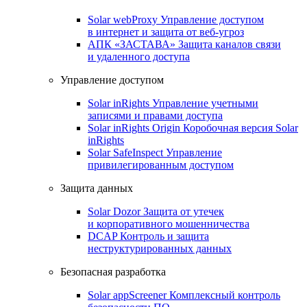
Solar webProxy
Управление доступом
в интернет и защита от веб-угроз
АПК «ЗАСТАВА»
Защита каналов связи
и удаленного доступа
Управление доступом
Solar inRights
Управление учетными
записями и правами доступа
Solar inRights Origin
Коробочная версия Solar
inRights
Solar SafeInspect
Управление
привилегированным доступом
Защита данных
Solar Dozor
Защита от утечек
и корпоративного мошенничества
DCAP
Контроль и защита
неструктурированных данных
Безопасная разработка
Solar appScreener
Комплексный контроль