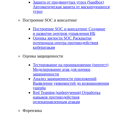
Защита от продвинутых угроз (Sandbox)
Автоматическая защита от маскирующихся
угроз
Построение SOC и консалтинг
Построение SOC и консалтинг
Создание
и развитие центров управления ИБ
Оценка зрелости SOC
Раскрытие
потенциала центра противодействия
кибератакам
Оценка защищенности
Тестирование на проникновение (пентест)
Моделирование атак для оценки
защищенности
Анализ защищенности приложений
Выявление уязвимостей до возникновения
ущерба
Red Teaming (киберучения)
Отработка
навыков противодействия
целенаправленным атакам
Форензика