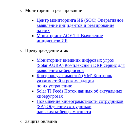
Мониторинг и реагирование
Центр мониторинга ИБ (SOC)
Оперативное
выявление инцидентов и реагирование
на них
Мониторинг АСУ ТП
Выявление
инцидентов ИБ
Предупреждение атак
Мониторинг внешних цифровых угроз
(Solar AURA)
Комплексный DRP-сервис для
выявления киберрисков
Контроль уязвимостей (VM)
Контроль
уязвимостей и рекомендации
по их устранению
Solar TI Feeds
Поток данных об актуальных
киберугрозах
Повышение киберграмотности сотрудников
(SA)
Обучение сотрудников
навыкам киберграмотности
Защита онлайна