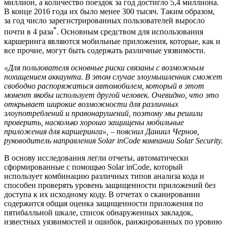
миллион, а количество поездок за год достигло 5,4 миллиона.
В конце 2016 года их было менее 300 тысяч. Таким образом,
за год число зарегистрированных пользователей выросло
*
почти в 4 раза
. Основным средством для использования
каршеринга являются мобильные приложения, которые, как и
все прочие, могут быть содержать различные уязвимости.
«Для пользователя основные риски связаны с возможным
похищением аккаунта. В этом случае злоумышленник сможет
свободно распоряжаться автомобилем, который в этот
момент якобы использует другой человек. Очевидно, что это
открывает широкие возможности для различных
злоупотреблений и правонарушений, поэтому мы решили
проверить, насколько хорошо защищены мобильные
приложения для каршеринга», – пояснил Даниил Чернов,
руководитель направления Solar inCode компании Solar Security.
В основу исследования легли отчеты, автоматически
сформированные с помощью Solar inCode, который
использует комбинацию различных типов анализа кода и
способен проверять уровень защищенности приложений без
доступа к их исходному коду. В отчетах о сканировании
содержится общая оценка защищенности приложения по
пятибалльной шкале, список обнаруженных закладок,
известных уязвимостей и ошибок, ранжированных по уровню