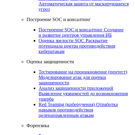
Автоматическая защита от маскирующихся
угроз
Построение SOC и консалтинг
Построение SOC и консалтинг
Создание
и развитие центров управления ИБ
Оценка зрелости SOC
Раскрытие
потенциала центра противодействия
кибератакам
Оценка защищенности
Тестирование на проникновение (пентест)
Моделирование атак для оценки
защищенности
Анализ защищенности приложений
Выявление уязвимостей до возникновения
ущерба
Red Teaming (киберучения)
Отработка
навыков противодействия
целенаправленным атакам
Форензика