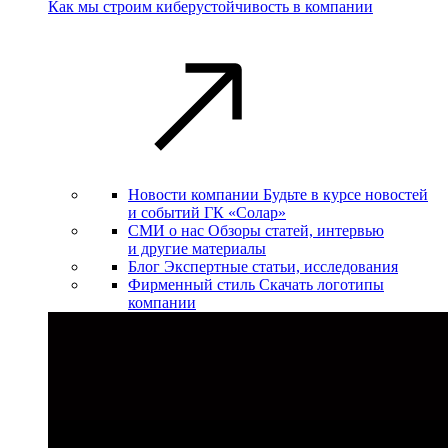
Как мы строим киберустойчивость в компании
Новости компании
Будьте в курсе новостей
и событий ГК «Солар»
СМИ о нас
Обзоры статей, интервью
и другие материалы
Блог
Экспертные статьи, исследования
Фирменный стиль
Скачать логотипы
компании