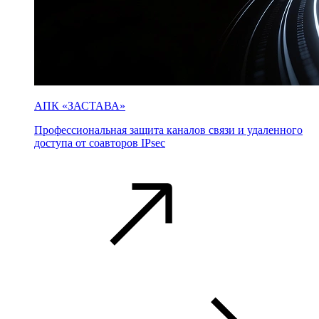
АПК «ЗАСТАВА»
Профессиональная защита каналов связи и удаленного
доступа от соавторов IPsec