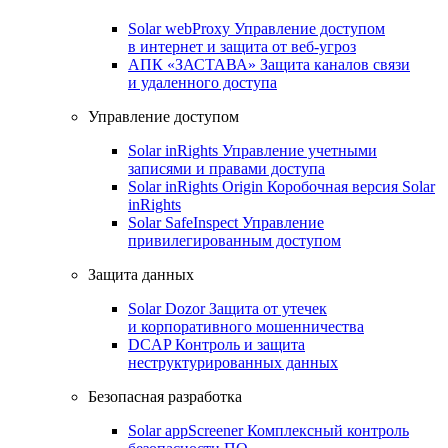
Solar webProxy
Управление доступом
в интернет и защита от веб-угроз
АПК «ЗАСТАВА»
Защита каналов связи
и удаленного доступа
Управление доступом
Solar inRights
Управление учетными
записями и правами доступа
Solar inRights Origin
Коробочная версия Solar
inRights
Solar SafeInspect
Управление
привилегированным доступом
Защита данных
Solar Dozor
Защита от утечек
и корпоративного мошенничества
DCAP
Контроль и защита
неструктурированных данных
Безопасная разработка
Solar appScreener
Комплексный контроль