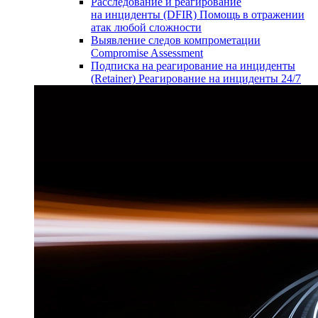
Расследование и реагирование
на инциденты (DFIR)
Помощь в отражении
атак любой сложности
Выявление следов компрометации
Compromise Assessment
Подписка на реагирование на инциденты
(Retainer)
Реагирование на инциденты 24/7