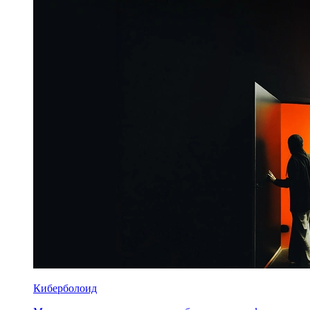
Киберболоид