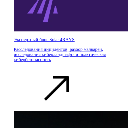
Экспертный блог Solar 4RAYS
Расследования инцидентов, разбор малварей,
исследования киберландшафта и практическая
кибербезопасность