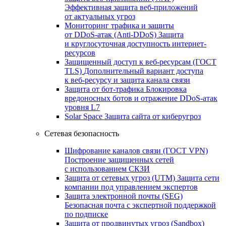
Эффективная защита веб-приложений
от актуальных угроз
Мониторинг трафика и защиты
от DDoS‑атак (Anti‑DDoS)
Защита
и круглосуточная доступность интернет-
ресурсов
Защищенный доступ к веб-ресурсам (ГОСТ
TLS)
Дополнительный вариант доступа
к веб‑ресурсу и защита канала связи
Защита от бот‑трафика
Блокировка
вредоносных ботов и отражение DDoS‑атак
уровня L7
Solar Space
Защита сайта от киберугроз
Сетевая безопасность
Шифрование каналов связи (ГОСТ VPN)
Построение защищенных сетей
с использованием СКЗИ
Защита от сетевых угроз (UTM)
Защита сети
компании под управлением экспертов
Защита электронной почты (SEG)
Безопасная почта с экспертной поддержкой
по подписке
Защита от продвинутых угроз (Sandbox)