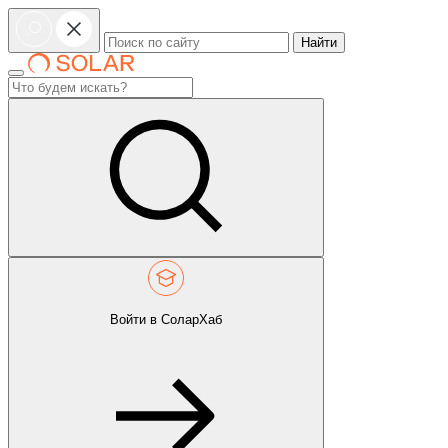
Найти
Войти в СоларХаб