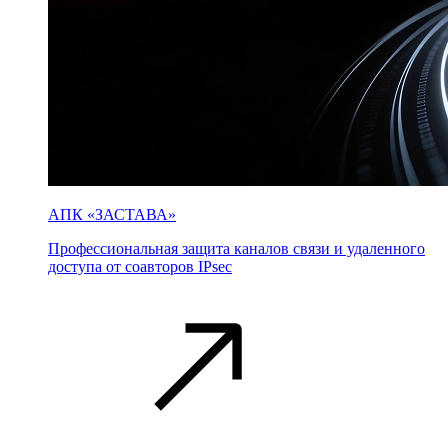
АПК «ЗАСТАВА»
Профессиональная защита каналов связи и удаленного
доступа от соавторов IPsec