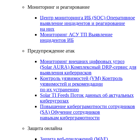
Мониторинг и реагирование
Центр мониторинга ИБ (SOC)
Оперативное
выявление инцидентов и реагирование
на них
Мониторинг АСУ ТП
Выявление
инцидентов ИБ
Предупреждение атак
Мониторинг внешних цифровых угроз
(Solar AURA)
Комплексный DRP-сервис для
выявления киберрисков
Контроль уязвимостей (VM)
Контроль
уязвимостей и рекомендации
по их устранению
Solar TI Feeds
Поток данных об актуальных
киберугрозах
Повышение киберграмотности сотрудников
(SA)
Обучение сотрудников
навыкам киберграмотности
Защита онлайна
Защита веб-приложений (WAF)