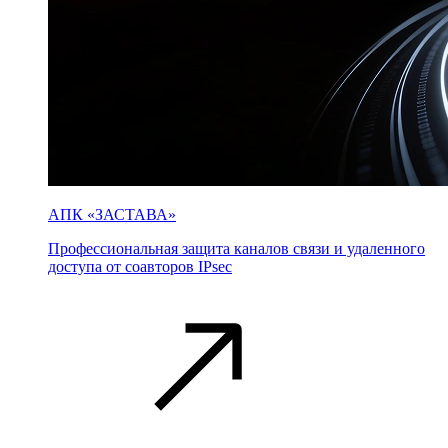
АПК «ЗАСТАВА»
Профессиональная защита каналов связи и удаленного
доступа от соавторов IPsec