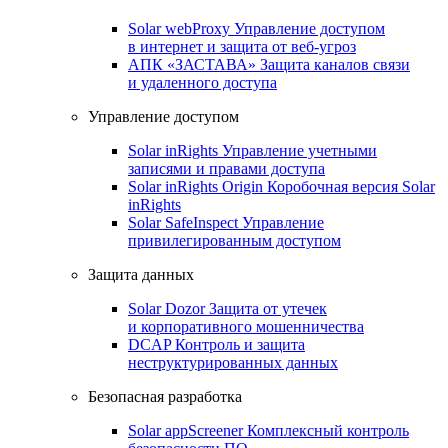
Solar webProxy
Управление доступом
в интернет и защита от веб-угроз
АПК «ЗАСТАВА»
Защита каналов связи
и удаленного доступа
Управление доступом
Solar inRights
Управление учетными
записями и правами доступа
Solar inRights Origin
Коробочная версия Solar
inRights
Solar SafeInspect
Управление
привилегированным доступом
Защита данных
Solar Dozor
Защита от утечек
и корпоративного мошенничества
DCAP
Контроль и защита
неструктурированных данных
Безопасная разработка
Solar appScreener
Комплексный контроль