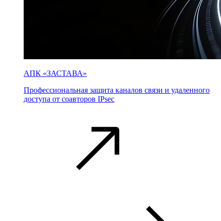
АПК «ЗАСТАВА»
Профессиональная защита каналов связи и удаленного
доступа от соавторов IPsec