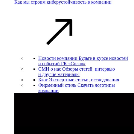
Как мы строим киберустойчивость в компании
Новости компании
Будьте в курсе новостей
и событий ГК «Солар»
СМИ о нас
Обзоры статей, интервью
и другие материалы
Блог
Экспертные статьи, исследования
Фирменный стиль
Скачать логотипы
компании