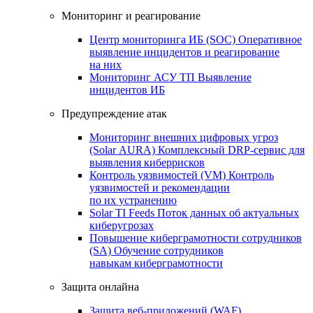
Мониторинг и реагирование
Центр мониторинга ИБ (SOC)
Оперативное
выявление инцидентов и реагирование
на них
Мониторинг АСУ ТП
Выявление
инцидентов ИБ
Предупреждение атак
Мониторинг внешних цифровых угроз
(Solar AURA)
Комплексный DRP-сервис для
выявления киберрисков
Контроль уязвимостей (VM)
Контроль
уязвимостей и рекомендации
по их устранению
Solar TI Feeds
Поток данных об актуальных
киберугрозах
Повышение киберграмотности сотрудников
(SA)
Обучение сотрудников
навыкам киберграмотности
Защита онлайна
Защита веб-приложений (WAF)