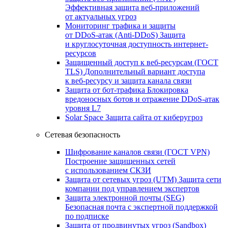
Эффективная защита веб-приложений
от актуальных угроз
Мониторинг трафика и защиты
от DDoS‑атак (Anti‑DDoS)
Защита
и круглосуточная доступность интернет-
ресурсов
Защищенный доступ к веб-ресурсам (ГОСТ
TLS)
Дополнительный вариант доступа
к веб‑ресурсу и защита канала связи
Защита от бот‑трафика
Блокировка
вредоносных ботов и отражение DDoS‑атак
уровня L7
Solar Space
Защита сайта от киберугроз
Сетевая безопасность
Шифрование каналов связи (ГОСТ VPN)
Построение защищенных сетей
с использованием СКЗИ
Защита от сетевых угроз (UTM)
Защита сети
компании под управлением экспертов
Защита электронной почты (SEG)
Безопасная почта с экспертной поддержкой
по подписке
Защита от продвинутых угроз (Sandbox)