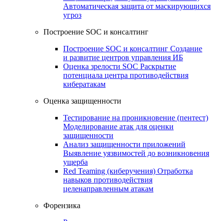
Автоматическая защита от маскирующихся
угроз
Построение SOC и консалтинг
Построение SOC и консалтинг
Создание
и развитие центров управления ИБ
Оценка зрелости SOC
Раскрытие
потенциала центра противодействия
кибератакам
Оценка защищенности
Тестирование на проникновение (пентест)
Моделирование атак для оценки
защищенности
Анализ защищенности приложений
Выявление уязвимостей до возникновения
ущерба
Red Teaming (киберучения)
Отработка
навыков противодействия
целенаправленным атакам
Форензика