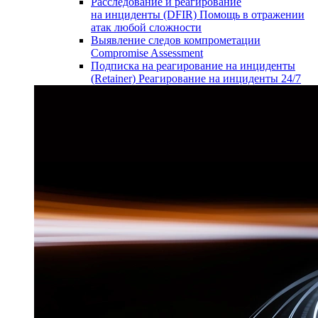
Расследование и реагирование
на инциденты (DFIR)
Помощь в отражении
атак любой сложности
Выявление следов компрометации
Compromise Assessment
Подписка на реагирование на инциденты
(Retainer)
Реагирование на инциденты 24/7