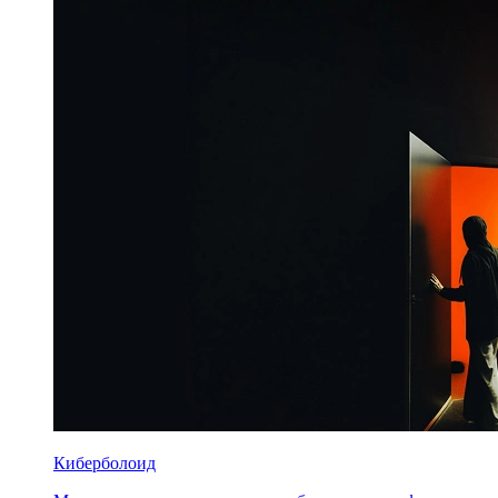
Киберболоид