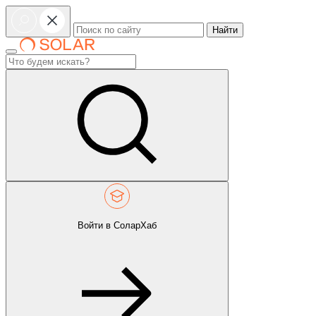
Найти
Войти в СоларХаб