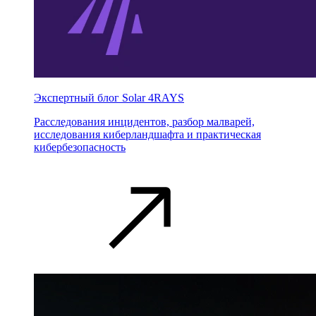
Экспертный блог Solar 4RAYS
Расследования инцидентов, разбор малварей,
исследования киберландшафта и практическая
кибербезопасность