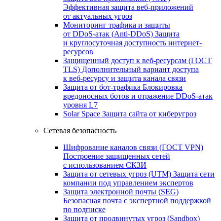
Эффективная защита веб-приложений
от актуальных угроз
Мониторинг трафика и защиты
от DDoS‑атак (Anti‑DDoS)
Защита
и круглосуточная доступность интернет-
ресурсов
Защищенный доступ к веб-ресурсам (ГОСТ
TLS)
Дополнительный вариант доступа
к веб‑ресурсу и защита канала связи
Защита от бот‑трафика
Блокировка
вредоносных ботов и отражение DDoS‑атак
уровня L7
Solar Space
Защита сайта от киберугроз
Сетевая безопасность
Шифрование каналов связи (ГОСТ VPN)
Построение защищенных сетей
с использованием СКЗИ
Защита от сетевых угроз (UTM)
Защита сети
компании под управлением экспертов
Защита электронной почты (SEG)
Безопасная почта с экспертной поддержкой
по подписке
Защита от продвинутых угроз (Sandbox)