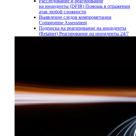
Расследование и реагирование
на инциденты (DFIR)
Помощь в отражении
атак любой сложности
Выявление следов компрометации
Compromise Assessment
Подписка на реагирование на инциденты
(Retainer)
Реагирование на инциденты 24/7