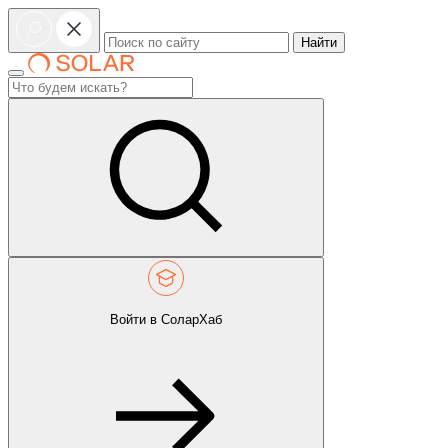
Найти
Войти в СоларХаб