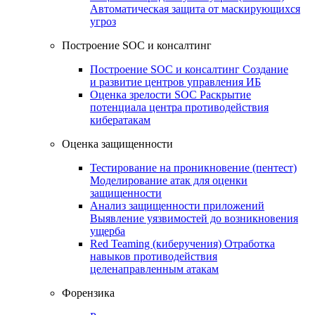
Автоматическая защита от маскирующихся
угроз
Построение SOC и консалтинг
Построение SOC и консалтинг
Создание
и развитие центров управления ИБ
Оценка зрелости SOC
Раскрытие
потенциала центра противодействия
кибератакам
Оценка защищенности
Тестирование на проникновение (пентест)
Моделирование атак для оценки
защищенности
Анализ защищенности приложений
Выявление уязвимостей до возникновения
ущерба
Red Teaming (киберучения)
Отработка
навыков противодействия
целенаправленным атакам
Форензика