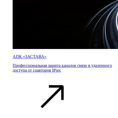
АПК «ЗАСТАВА»
Профессиональная защита каналов связи и удаленного
доступа от соавторов IPsec