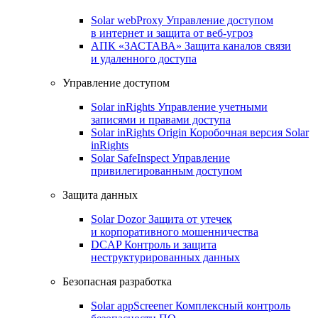
Solar webProxy
Управление доступом
в интернет и защита от веб-угроз
АПК «ЗАСТАВА»
Защита каналов связи
и удаленного доступа
Управление доступом
Solar inRights
Управление учетными
записями и правами доступа
Solar inRights Origin
Коробочная версия Solar
inRights
Solar SafeInspect
Управление
привилегированным доступом
Защита данных
Solar Dozor
Защита от утечек
и корпоративного мошенничества
DCAP
Контроль и защита
неструктурированных данных
Безопасная разработка
Solar appScreener
Комплексный контроль