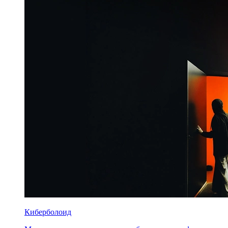
Киберболоид