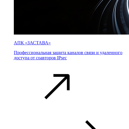
АПК «ЗАСТАВА»
Профессиональная защита каналов связи и удаленного
доступа от соавторов IPsec