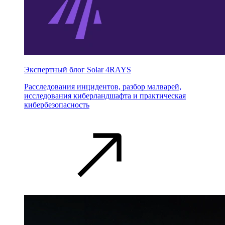
Экспертный блог Solar 4RAYS
Расследования инцидентов, разбор малварей,
исследования киберландшафта и практическая
кибербезопасность