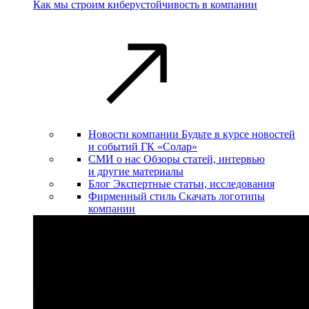
Как мы строим киберустойчивость в компании
Новости компании
Будьте в курсе новостей
и событий ГК «Солар»
СМИ о нас
Обзоры статей, интервью
и другие материалы
Блог
Экспертные статьи, исследования
Фирменный стиль
Скачать логотипы
компании