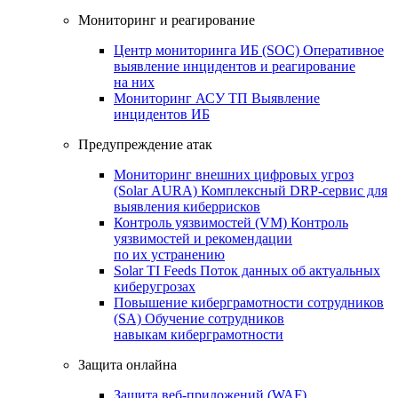
Мониторинг и реагирование
Центр мониторинга ИБ (SOC)
Оперативное
выявление инцидентов и реагирование
на них
Мониторинг АСУ ТП
Выявление
инцидентов ИБ
Предупреждение атак
Мониторинг внешних цифровых угроз
(Solar AURA)
Комплексный DRP-сервис для
выявления киберрисков
Контроль уязвимостей (VM)
Контроль
уязвимостей и рекомендации
по их устранению
Solar TI Feeds
Поток данных об актуальных
киберугрозах
Повышение киберграмотности сотрудников
(SA)
Обучение сотрудников
навыкам киберграмотности
Защита онлайна
Защита веб-приложений (WAF)