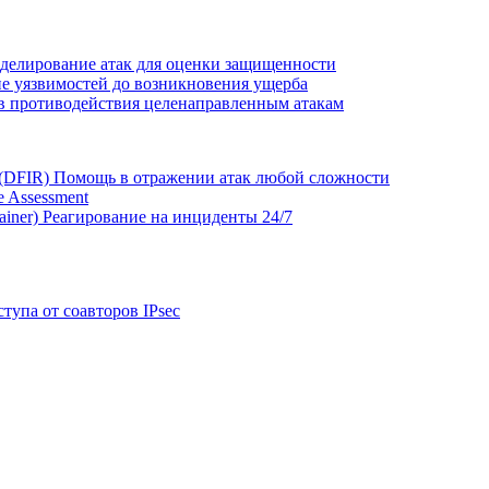
делирование атак для оценки защищенности
е уязвимостей до возникновения ущерба
в противодействия целенаправленным атакам
 (DFIR)
Помощь в отражении атак любой сложности
 Assessment
ainer)
Реагирование на инциденты 24/7
тупа от соавторов IPsec