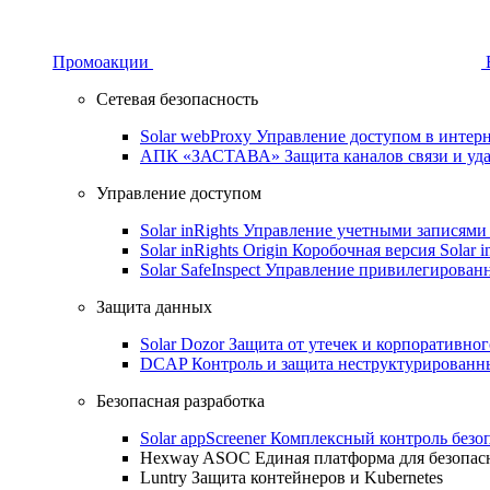
Промоакции
Сетевая безопасность
Solar webProxy
Управление доступом в интерне
АПК «ЗАСТАВА»
Защита каналов связи и уд
Управление доступом
Solar inRights
Управление учетными записями 
Solar inRights Origin
Коробочная версия Solar i
Solar SafeInspect
Управление привилегирован
Защита данных
Solar Dozor
Защита от утечек и корпоративно
DCAP
Контроль и защита неструктурирован
Безопасная разработка
Solar appScreener
Комплексный контроль безо
Hexway ASOC
Единая платформа для безопас
Luntry
Защита контейнеров и Kubernetes