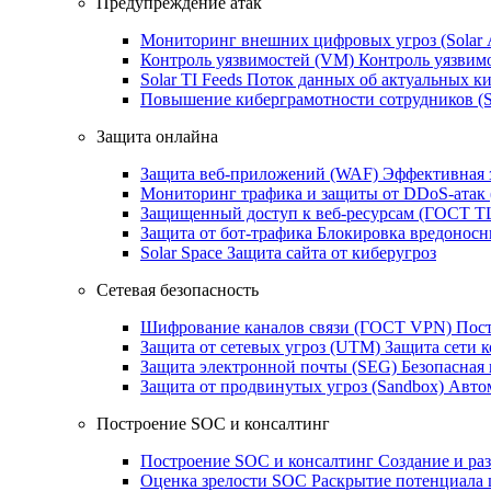
Предупреждение атак
Мониторинг внешних цифровых угроз (Sola
Контроль уязвимостей (VM)
Контроль уязвим
Solar TI Feeds
Поток данных об актуальных ки
Повышение киберграмотности сотрудников (
Защита онлайна
Защита веб-приложений (WAF)
Эффективная 
Мониторинг трафика и защиты от DDoS‑атак
Защищенный доступ к веб-ресурсам (ГОСТ T
Защита от бот‑трафика
Блокировка вредоносн
Solar Space
Защита сайта от киберугроз
Сетевая безопасность
Шифрование каналов связи (ГОСТ VPN)
Пост
Защита от сетевых угроз (UTM)
Защита сети 
Защита электронной почты (SEG)
Безопасная
Защита от продвинутых угроз (Sandbox)
Автом
Построение SOC и консалтинг
Построение SOC и консалтинг
Создание и ра
Оценка зрелости SOC
Раскрытие потенциала 