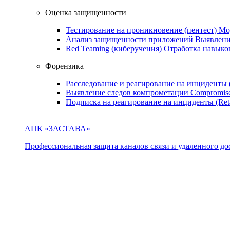
Оценка защищенности
Тестирование на проникновение (пентест)
Мо
Анализ защищенности приложений
Выявлени
Red Teaming (киберучения)
Отработка навыко
Форензика
Расследование и реагирование на инциденты
Выявление следов компрометации
Compromise
Подписка на реагирование на инциденты (Ret
АПК «ЗАСТАВА»
Профессиональная защита каналов связи и удаленного дос