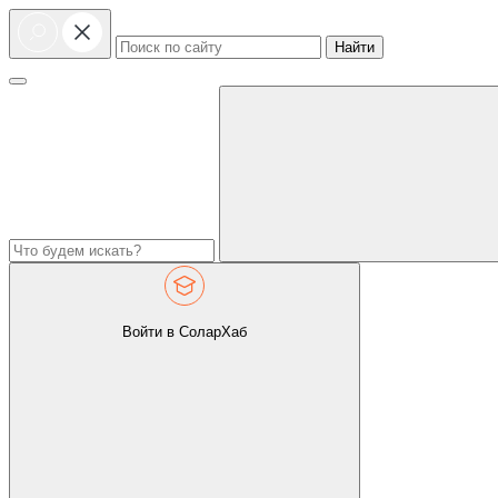
Найти
Войти в СоларХаб