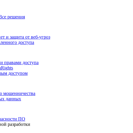
Все решения
т и защита от веб-угроз
аленного доступа
и правами доступа
nRights
ным доступом
го мошенничества
ных данных
пасности ПО
ной разработки