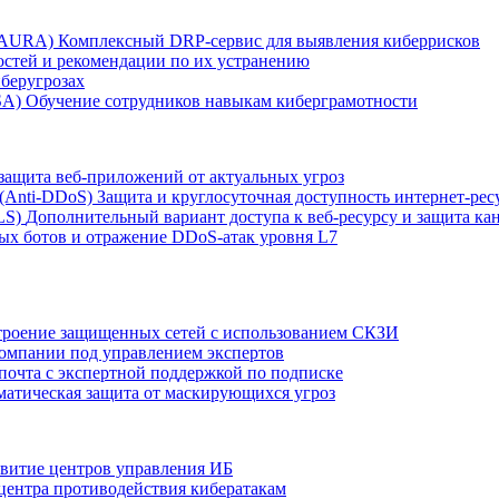
r AURA)
Комплексный DRP-сервис для выявления киберрисков
остей и рекомендации по их устранению
беругрозах
SA)
Обучение сотрудников навыкам киберграмотности
защита веб-приложений от актуальных угроз
 (Anti‑DDoS)
Защита и круглосуточная доступность интернет-рес
LS)
Дополнительный вариант доступа к веб‑ресурсу и защита кан
ых ботов и отражение DDoS‑атак уровня L7
роение защищенных сетей с использованием СКЗИ
компании под управлением экспертов
 почта с экспертной поддержкой по подписке
атическая защита от маскирующихся угроз
звитие центров управления ИБ
центра противодействия кибератакам