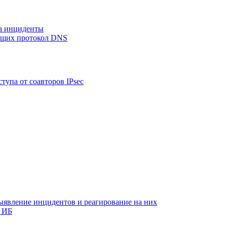
на инциденты
ующих протокол DNS
тупа от соавторов IPsec
ыявление инцидентов и реагирование на них
 ИБ