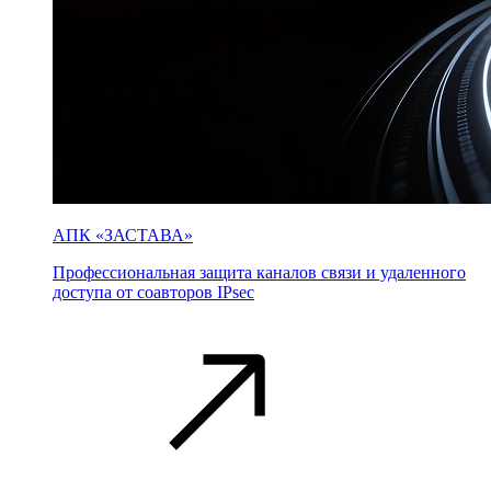
АПК «ЗАСТАВА»
Профессиональная защита каналов связи и удаленного
доступа от соавторов IPsec