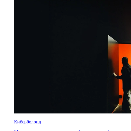
Киберболоид