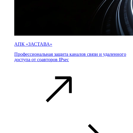
АПК «ЗАСТАВА»
Профессиональная защита каналов связи и удаленного
доступа от соавторов IPsec