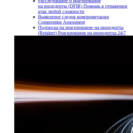
Расследование и реагирование
на инциденты (DFIR)
Помощь в отражении
атак любой сложности
Выявление следов компрометации
Compromise Assessment
Подписка на реагирование на инциденты
(Retainer)
Реагирование на инциденты 24/7