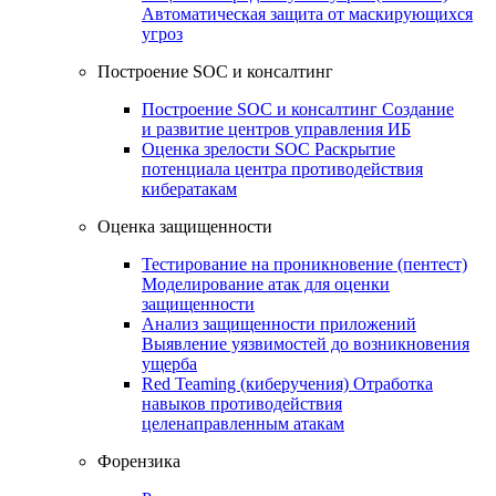
Автоматическая защита от маскирующихся
угроз
Построение SOC и консалтинг
Построение SOC и консалтинг
Создание
и развитие центров управления ИБ
Оценка зрелости SOC
Раскрытие
потенциала центра противодействия
кибератакам
Оценка защищенности
Тестирование на проникновение (пентест)
Моделирование атак для оценки
защищенности
Анализ защищенности приложений
Выявление уязвимостей до возникновения
ущерба
Red Teaming (киберучения)
Отработка
навыков противодействия
целенаправленным атакам
Форензика