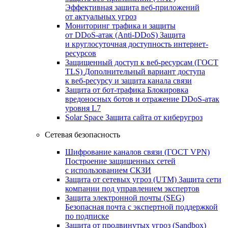
Эффективная защита веб-приложений
от актуальных угроз
Мониторинг трафика и защиты
от DDoS‑атак (Anti‑DDoS)
Защита
и круглосуточная доступность интернет-
ресурсов
Защищенный доступ к веб-ресурсам (ГОСТ
TLS)
Дополнительный вариант доступа
к веб‑ресурсу и защита канала связи
Защита от бот‑трафика
Блокировка
вредоносных ботов и отражение DDoS‑атак
уровня L7
Solar Space
Защита сайта от киберугроз
Сетевая безопасность
Шифрование каналов связи (ГОСТ VPN)
Построение защищенных сетей
с использованием СКЗИ
Защита от сетевых угроз (UTM)
Защита сети
компании под управлением экспертов
Защита электронной почты (SEG)
Безопасная почта с экспертной поддержкой
по подписке
Защита от продвинутых угроз (Sandbox)