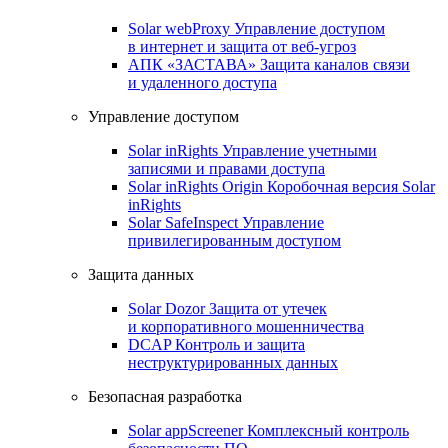
Solar webProxy
Управление доступом
в интернет и защита от веб-угроз
АПК «ЗАСТАВА»
Защита каналов связи
и удаленного доступа
Управление доступом
Solar inRights
Управление учетными
записями и правами доступа
Solar inRights Origin
Коробочная версия Solar
inRights
Solar SafeInspect
Управление
привилегированным доступом
Защита данных
Solar Dozor
Защита от утечек
и корпоративного мошенничества
DCAP
Контроль и защита
неструктурированных данных
Безопасная разработка
Solar appScreener
Комплексный контроль