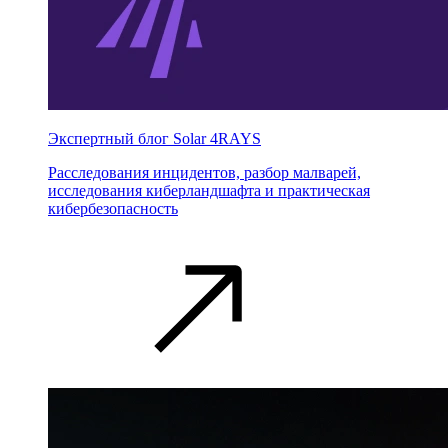
Экспертный блог Solar 4RAYS
Расследования инцидентов, разбор малварей,
исследования киберландшафта и практическая
кибербезопасность