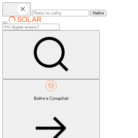
Найти
Войти в СоларХаб