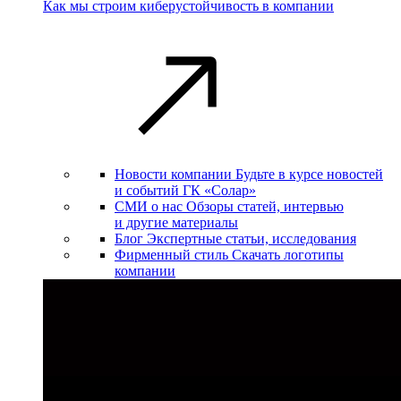
Как мы строим киберустойчивость в компании
Новости компании
Будьте в курсе новостей
и событий ГК «Солар»
СМИ о нас
Обзоры статей, интервью
и другие материалы
Блог
Экспертные статьи, исследования
Фирменный стиль
Скачать логотипы
компании