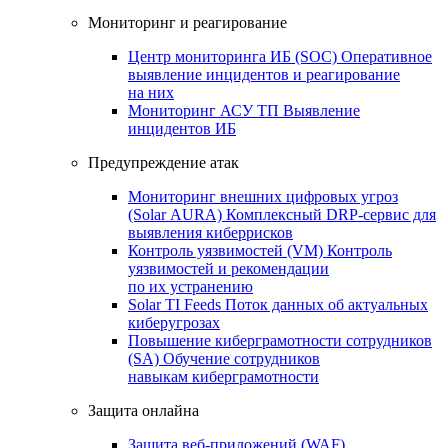
Мониторинг и реагирование
Центр мониторинга ИБ (SOC)
Оперативное
выявление инцидентов и реагирование
на них
Мониторинг АСУ ТП
Выявление
инцидентов ИБ
Предупреждение атак
Мониторинг внешних цифровых угроз
(Solar AURA)
Комплексный DRP-сервис для
выявления киберрисков
Контроль уязвимостей (VM)
Контроль
уязвимостей и рекомендации
по их устранению
Solar TI Feeds
Поток данных об актуальных
киберугрозах
Повышение киберграмотности сотрудников
(SA)
Обучение сотрудников
навыкам киберграмотности
Защита онлайна
Защита веб-приложений (WAF)