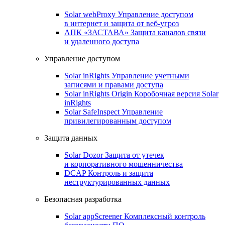
Solar webProxy
Управление доступом
в интернет и защита от веб-угроз
АПК «ЗАСТАВА»
Защита каналов связи
и удаленного доступа
Управление доступом
Solar inRights
Управление учетными
записями и правами доступа
Solar inRights Origin
Коробочная версия Solar
inRights
Solar SafeInspect
Управление
привилегированным доступом
Защита данных
Solar Dozor
Защита от утечек
и корпоративного мошенничества
DCAP
Контроль и защита
неструктурированных данных
Безопасная разработка
Solar appScreener
Комплексный контроль