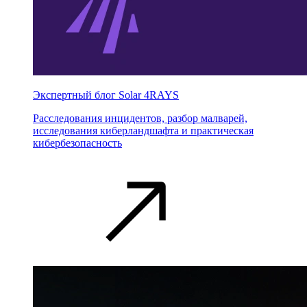
Экспертный блог Solar 4RAYS
Расследования инцидентов, разбор малварей,
исследования киберландшафта и практическая
кибербезопасность