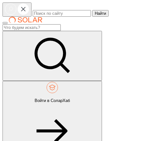
Найти
Войти в СоларХаб