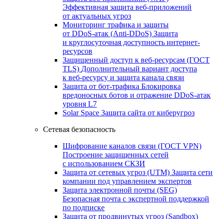
Эффективная защита веб-приложений
от актуальных угроз
Мониторинг трафика и защиты
от DDoS‑атак (Anti‑DDoS)
Защита
и круглосуточная доступность интернет-
ресурсов
Защищенный доступ к веб-ресурсам (ГОСТ
TLS)
Дополнительный вариант доступа
к веб‑ресурсу и защита канала связи
Защита от бот‑трафика
Блокировка
вредоносных ботов и отражение DDoS‑атак
уровня L7
Solar Space
Защита сайта от киберугроз
Сетевая безопасность
Шифрование каналов связи (ГОСТ VPN)
Построение защищенных сетей
с использованием СКЗИ
Защита от сетевых угроз (UTM)
Защита сети
компании под управлением экспертов
Защита электронной почты (SEG)
Безопасная почта с экспертной поддержкой
по подписке
Защита от продвинутых угроз (Sandbox)