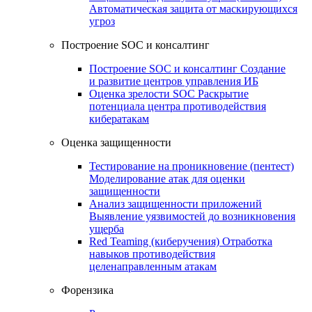
Автоматическая защита от маскирующихся
угроз
Построение SOC и консалтинг
Построение SOC и консалтинг
Создание
и развитие центров управления ИБ
Оценка зрелости SOC
Раскрытие
потенциала центра противодействия
кибератакам
Оценка защищенности
Тестирование на проникновение (пентест)
Моделирование атак для оценки
защищенности
Анализ защищенности приложений
Выявление уязвимостей до возникновения
ущерба
Red Teaming (киберучения)
Отработка
навыков противодействия
целенаправленным атакам
Форензика