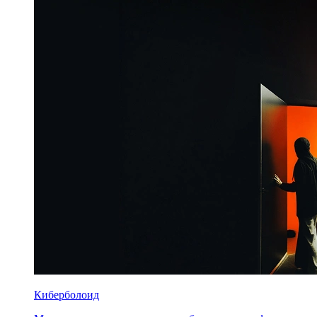
Киберболоид