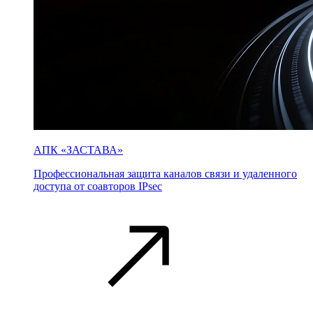
АПК «ЗАСТАВА»
Профессиональная защита каналов связи и удаленного
доступа от соавторов IPsec