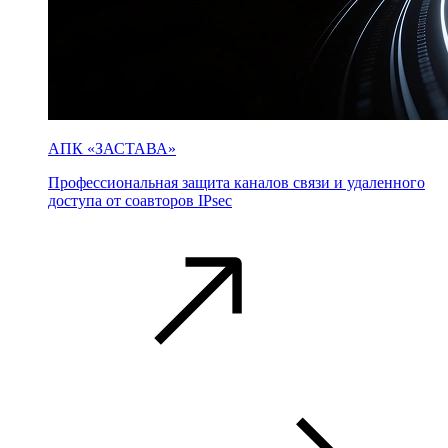
АПК «ЗАСТАВА»
Профессиональная защита каналов связи и удаленного
доступа от соавторов IPsec