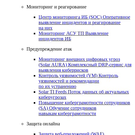
Мониторинг и реагирование
Центр мониторинга ИБ (SOC)
Оперативное
выявление инцидентов и реагирование
на них
Мониторинг АСУ ТП
Выявление
инцидентов ИБ
Предупреждение атак
Мониторинг внешних цифровых угроз
(Solar AURA)
Комплексный DRP-сервис для
выявления киберрисков
Контроль уязвимостей (VM)
Контроль
уязвимостей и рекомендации
по их устранению
Solar TI Feeds
Поток данных об актуальных
киберугрозах
Повышение киберграмотности сотрудников
(SA)
Обучение сотрудников
навыкам киберграмотности
Защита онлайна
Защита веб-приложений (WAF)