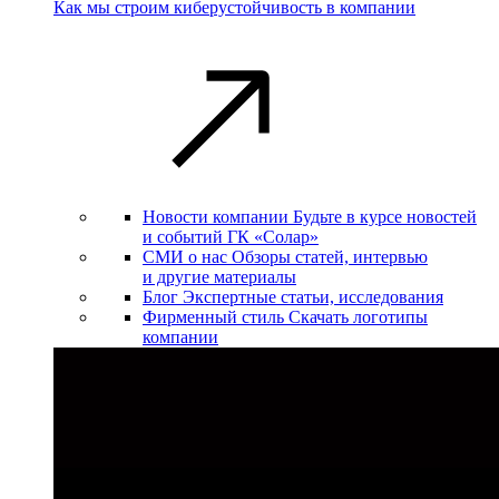
Как мы строим киберустойчивость в компании
Новости компании
Будьте в курсе новостей
и событий ГК «Солар»
СМИ о нас
Обзоры статей, интервью
и другие материалы
Блог
Экспертные статьи, исследования
Фирменный стиль
Скачать логотипы
компании