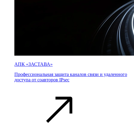
АПК «ЗАСТАВА»
Профессиональная защита каналов связи и удаленного
доступа от соавторов IPsec