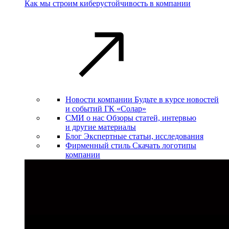
Как мы строим киберустойчивость в компании
Новости компании
Будьте в курсе новостей
и событий ГК «Солар»
СМИ о нас
Обзоры статей, интервью
и другие материалы
Блог
Экспертные статьи, исследования
Фирменный стиль
Скачать логотипы
компании