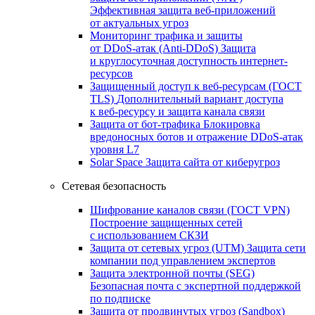
Эффективная защита веб-приложений
от актуальных угроз
Мониторинг трафика и защиты
от DDoS‑атак (Anti‑DDoS)
Защита
и круглосуточная доступность интернет-
ресурсов
Защищенный доступ к веб-ресурсам (ГОСТ
TLS)
Дополнительный вариант доступа
к веб‑ресурсу и защита канала связи
Защита от бот‑трафика
Блокировка
вредоносных ботов и отражение DDoS‑атак
уровня L7
Solar Space
Защита сайта от киберугроз
Сетевая безопасность
Шифрование каналов связи (ГОСТ VPN)
Построение защищенных сетей
с использованием СКЗИ
Защита от сетевых угроз (UTM)
Защита сети
компании под управлением экспертов
Защита электронной почты (SEG)
Безопасная почта с экспертной поддержкой
по подписке
Защита от продвинутых угроз (Sandbox)