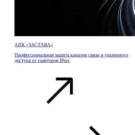
АПК «ЗАСТАВА»
Профессиональная защита каналов связи и удаленного
доступа от соавторов IPsec