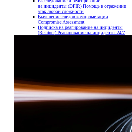
Расследование и реагирование
на инциденты (DFIR)
Помощь в отражении
атак любой сложности
Выявление следов компрометации
Compromise Assessment
Подписка на реагирование на инциденты
(Retainer)
Реагирование на инциденты 24/7