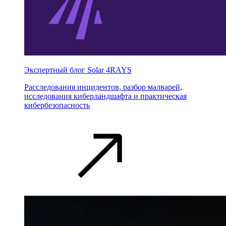
Экспертный блог Solar 4RAYS
Расследования инцидентов, разбор малварей,
исследования киберландшафта и практическая
кибербезопасность