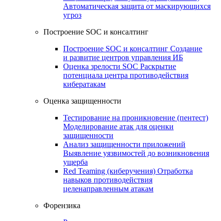
Автоматическая защита от маскирующихся
угроз
Построение SOC и консалтинг
Построение SOC и консалтинг
Создание
и развитие центров управления ИБ
Оценка зрелости SOC
Раскрытие
потенциала центра противодействия
кибератакам
Оценка защищенности
Тестирование на проникновение (пентест)
Моделирование атак для оценки
защищенности
Анализ защищенности приложений
Выявление уязвимостей до возникновения
ущерба
Red Teaming (киберучения)
Отработка
навыков противодействия
целенаправленным атакам
Форензика