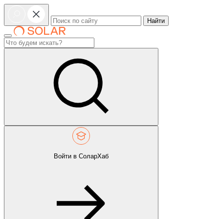
Найти
Войти в СоларХаб