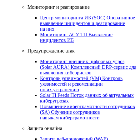
Мониторинг и реагирование
Центр мониторинга ИБ (SOC)
Оперативное
выявление инцидентов и реагирование
на них
Мониторинг АСУ ТП
Выявление
инцидентов ИБ
Предупреждение атак
Мониторинг внешних цифровых угроз
(Solar AURA)
Комплексный DRP-сервис для
выявления киберрисков
Контроль уязвимостей (VM)
Контроль
уязвимостей и рекомендации
по их устранению
Solar TI Feeds
Поток данных об актуальных
киберугрозах
Повышение киберграмотности сотрудников
(SA)
Обучение сотрудников
навыкам киберграмотности
Защита онлайна
Защита веб-приложений (WAF)