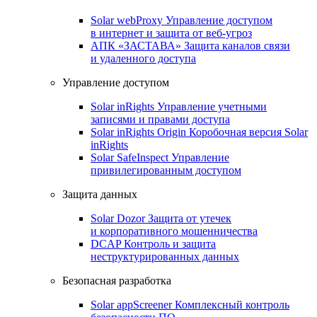
Solar webProxy
Управление доступом
в интернет и защита от веб-угроз
АПК «ЗАСТАВА»
Защита каналов связи
и удаленного доступа
Управление доступом
Solar inRights
Управление учетными
записями и правами доступа
Solar inRights Origin
Коробочная версия Solar
inRights
Solar SafeInspect
Управление
привилегированным доступом
Защита данных
Solar Dozor
Защита от утечек
и корпоративного мошенничества
DCAP
Контроль и защита
неструктурированных данных
Безопасная разработка
Solar appScreener
Комплексный контроль