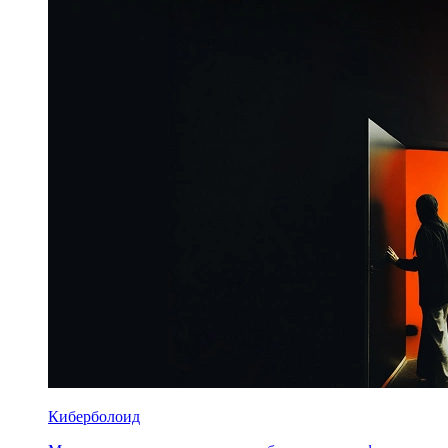
Киберболоид