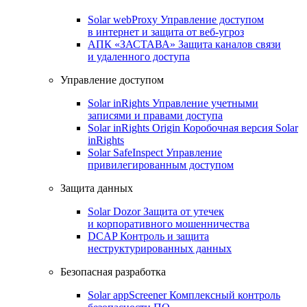
Solar webProxy
Управление доступом
в интернет и защита от веб-угроз
АПК «ЗАСТАВА»
Защита каналов связи
и удаленного доступа
Управление доступом
Solar inRights
Управление учетными
записями и правами доступа
Solar inRights Origin
Коробочная версия Solar
inRights
Solar SafeInspect
Управление
привилегированным доступом
Защита данных
Solar Dozor
Защита от утечек
и корпоративного мошенничества
DCAP
Контроль и защита
неструктурированных данных
Безопасная разработка
Solar appScreener
Комплексный контроль