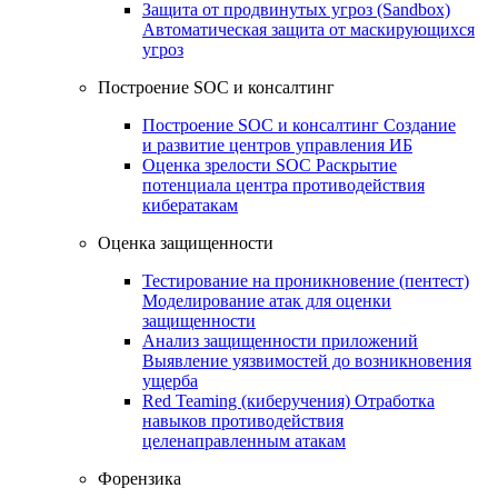
Защита от продвинутых угроз (Sandbox)
Автоматическая защита от маскирующихся
угроз
Построение SOC и консалтинг
Построение SOC и консалтинг
Создание
и развитие центров управления ИБ
Оценка зрелости SOC
Раскрытие
потенциала центра противодействия
кибератакам
Оценка защищенности
Тестирование на проникновение (пентест)
Моделирование атак для оценки
защищенности
Анализ защищенности приложений
Выявление уязвимостей до возникновения
ущерба
Red Teaming (киберучения)
Отработка
навыков противодействия
целенаправленным атакам
Форензика