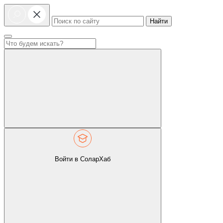
Найти
Войти в СоларХаб