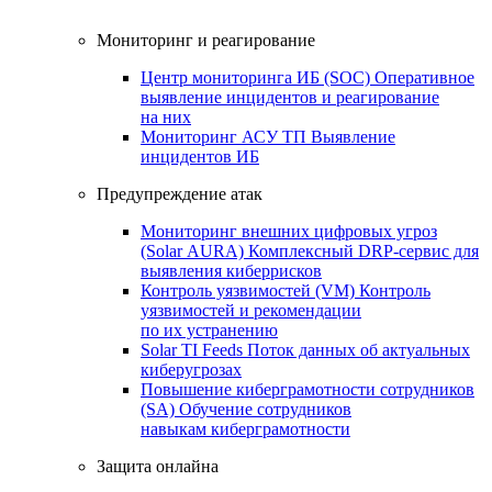
Мониторинг и реагирование
Центр мониторинга ИБ (SOC)
Оперативное
выявление инцидентов и реагирование
на них
Мониторинг АСУ ТП
Выявление
инцидентов ИБ
Предупреждение атак
Мониторинг внешних цифровых угроз
(Solar AURA)
Комплексный DRP-сервис для
выявления киберрисков
Контроль уязвимостей (VM)
Контроль
уязвимостей и рекомендации
по их устранению
Solar TI Feeds
Поток данных об актуальных
киберугрозах
Повышение киберграмотности сотрудников
(SA)
Обучение сотрудников
навыкам киберграмотности
Защита онлайна