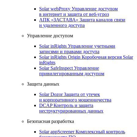
Solar webProxy
Управление доступом
в интернет и защита от веб-угроз
АПК «ЗАСТАВА»
Защита каналов связи
и удаленного доступа
Управление доступом
Solar inRights
Управление учетными
записями и правами доступа
Solar inRights Origin
Коробочная версия Solar
inRights
Solar SafeInspect
Управление
привилегированным доступом
Защита данных
Solar Dozor
Защита от утечек
и корпоративного мошенничества
DCAP
Контроль и защита
неструктурированных данных
Безопасная разработка
Solar appScreener
Комплексный контроль