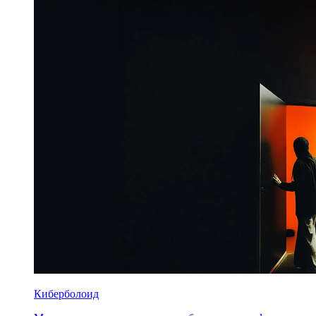
Киберболоид