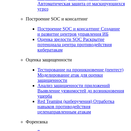
Автоматическая защита от маскирующихся
угроз
Построение SOC и консалтинг
Построение SOC и консалтинг
Создание
и развитие центров управления ИБ
Оценка зрелости SOC
Раскрытие
потенциала центра противодействия
кибератакам
Оценка защищенности
Тестирование на проникновение (пентест)
Моделирование атак для оценки
защищенности
Анализ защищенности приложений
Выявление уязвимостей до возникновения
ущерба
Red Teaming (киберучения)
Отработка
навыков противодействия
целенаправленным атакам
Форензика