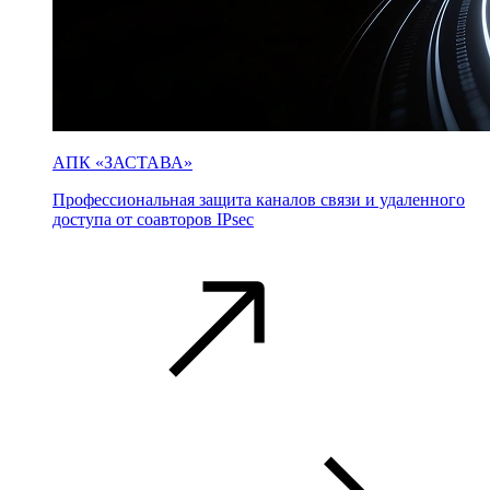
АПК «ЗАСТАВА»
Профессиональная защита каналов связи и удаленного
доступа от соавторов IPsec