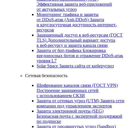
Эффективная защита веб-приложений
от актуальных угроз
Мониторинг трафика и защиты
от DDoS‑атак (Anti‑DDoS)
Защита
и круглосуточная доступность интернет-
ресурсов
Защищенный доступ к веб-ресурсам (ГОСТ
TLS)
Дополнительный вариант доступа
к веб‑ресурсу и защита канала связи
Защита от бот‑трафика
Блокировка
вредоносных ботов и отражение DDoS‑атак
уровня L7
Solar Space
Защита сайта от киберугроз
Сетевая безопасность
Шифрование каналов связи (ГОСТ VPN)
Построение защищенных сетей
с использованием СКЗИ
Защита от сетевых угроз (UTM)
Защита сети
компании под управлением экспертов
Защита электронной почты (SEG)
Безопасная почта с экспертной поддержкой
по подписке
Защита от продвинутых угроз (Sandbox)