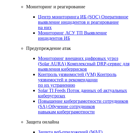
Мониторинг и реагирование
Центр мониторинга ИБ (SOC)
Оперативное
выявление инцидентов и реагирование
на них
Мониторинг АСУ ТП
Выявление
инцидентов ИБ
Предупреждение атак
Мониторинг внешних цифровых угроз
(Solar AURA)
Комплексный DRP-сервис для
выявления киберрисков
Контроль уязвимостей (VM)
Контроль
уязвимостей и рекомендации
по их устранению
Solar TI Feeds
Поток данных об актуальных
киберугрозах
Повышение киберграмотности сотрудников
(SA)
Обучение сотрудников
навыкам киберграмотности
Защита онлайна
Защита веб-приложений (WAF)