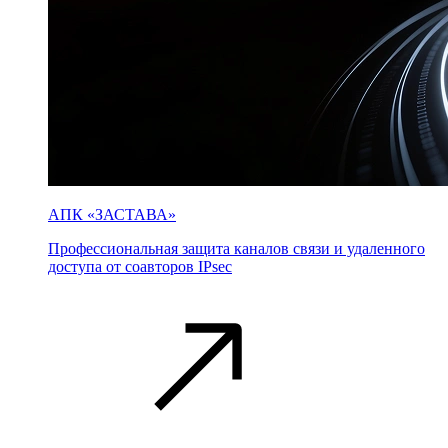
АПК «ЗАСТАВА»
Профессиональная защита каналов связи и удаленного
доступа от соавторов IPsec