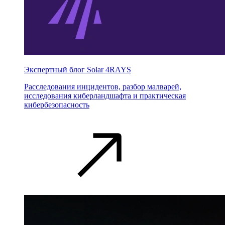
Экспертный блог Solar 4RAYS
Расследования инцидентов, разбор малварей,
исследования киберландшафта и практическая
кибербезопасность