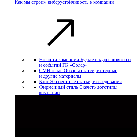
Как мы строим киберустойчивость в компании
Новости компании
Будьте в курсе новостей
и событий ГК «Солар»
СМИ о нас
Обзоры статей, интервью
и другие материалы
Блог
Экспертные статьи, исследования
Фирменный стиль
Скачать логотипы
компании