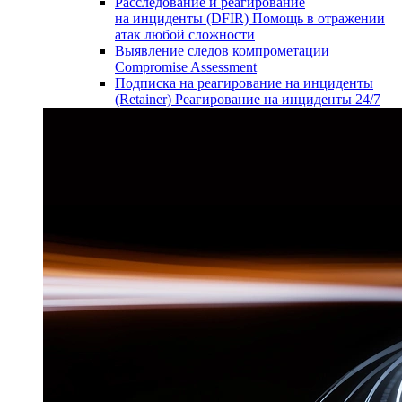
Расследование и реагирование
на инциденты (DFIR)
Помощь в отражении
атак любой сложности
Выявление следов компрометации
Compromise Assessment
Подписка на реагирование на инциденты
(Retainer)
Реагирование на инциденты 24/7