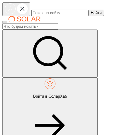
Найти
Войти в СоларХаб