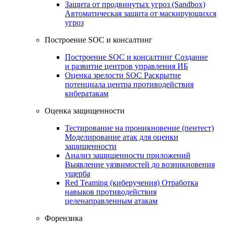
Защита от продвинутых угроз (Sandbox)
Автоматическая защита от маскирующихся
угроз
Построение SOC и консалтинг
Построение SOC и консалтинг
Создание
и развитие центров управления ИБ
Оценка зрелости SOC
Раскрытие
потенциала центра противодействия
кибератакам
Оценка защищенности
Тестирование на проникновение (пентест)
Моделирование атак для оценки
защищенности
Анализ защищенности приложений
Выявление уязвимостей до возникновения
ущерба
Red Teaming (киберучения)
Отработка
навыков противодействия
целенаправленным атакам
Форензика