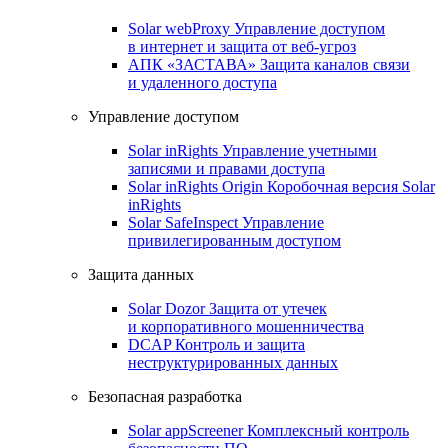
Solar webProxy
Управление доступом
в интернет и защита от веб-угроз
АПК «ЗАСТАВА»
Защита каналов связи
и удаленного доступа
Управление доступом
Solar inRights
Управление учетными
записями и правами доступа
Solar inRights Origin
Коробочная версия Solar
inRights
Solar SafeInspect
Управление
привилегированным доступом
Защита данных
Solar Dozor
Защита от утечек
и корпоративного мошенничества
DCAP
Контроль и защита
неструктурированных данных
Безопасная разработка
Solar appScreener
Комплексный контроль