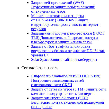
Защита веб-приложений (WAF)
Эффективная защита веб-приложений
от актуальных угроз
Мониторинг трафика и защиты
от DDoS‑атак (Anti‑DDoS)
Защита
и круглосуточная доступность интернет-
ресурсов
Защищенный доступ к веб-ресурсам (ГОСТ
TLS)
Дополнительный вариант доступа
к веб‑ресурсу и защита канала связи
Защита от бот‑трафика
Блокировка
вредоносных ботов и отражение DDoS‑атак
уровня L7
Solar Space
Защита сайта от киберугроз
Сетевая безопасность
Шифрование каналов связи (ГОСТ VPN)
Построение защищенных сетей
с использованием СКЗИ
Защита от сетевых угроз (UTM)
Защита сети
компании под управлением экспертов
Защита электронной почты (SEG)
Безопасная почта с экспертной поддержкой
по подписке