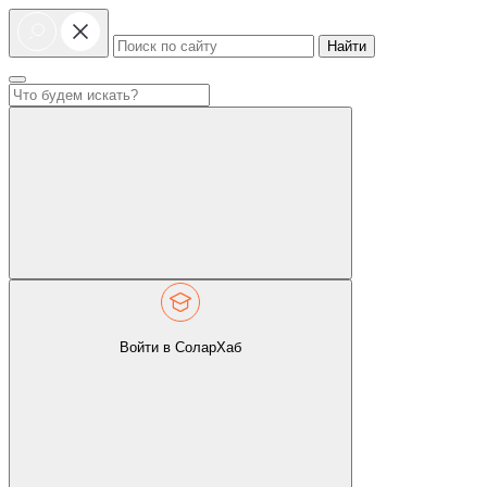
Найти
Войти в СоларХаб