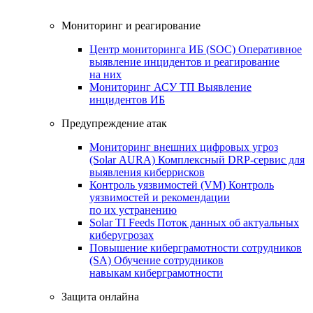
Мониторинг и реагирование
Центр мониторинга ИБ (SOC)
Оперативное
выявление инцидентов и реагирование
на них
Мониторинг АСУ ТП
Выявление
инцидентов ИБ
Предупреждение атак
Мониторинг внешних цифровых угроз
(Solar AURA)
Комплексный DRP-сервис для
выявления киберрисков
Контроль уязвимостей (VM)
Контроль
уязвимостей и рекомендации
по их устранению
Solar TI Feeds
Поток данных об актуальных
киберугрозах
Повышение киберграмотности сотрудников
(SA)
Обучение сотрудников
навыкам киберграмотности
Защита онлайна