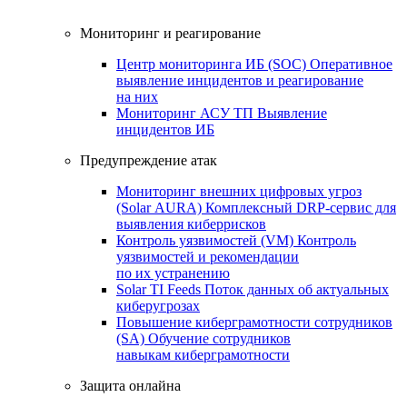
Мониторинг и реагирование
Центр мониторинга ИБ (SOC)
Оперативное
выявление инцидентов и реагирование
на них
Мониторинг АСУ ТП
Выявление
инцидентов ИБ
Предупреждение атак
Мониторинг внешних цифровых угроз
(Solar AURA)
Комплексный DRP-сервис для
выявления киберрисков
Контроль уязвимостей (VM)
Контроль
уязвимостей и рекомендации
по их устранению
Solar TI Feeds
Поток данных об актуальных
киберугрозах
Повышение киберграмотности сотрудников
(SA)
Обучение сотрудников
навыкам киберграмотности
Защита онлайна