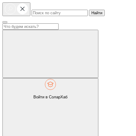
Найти
Войти в СоларХаб