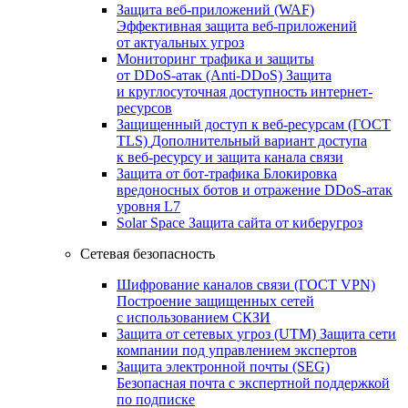
Защита веб-приложений (WAF)
Эффективная защита веб-приложений
от актуальных угроз
Мониторинг трафика и защиты
от DDoS‑атак (Anti‑DDoS)
Защита
и круглосуточная доступность интернет-
ресурсов
Защищенный доступ к веб-ресурсам (ГОСТ
TLS)
Дополнительный вариант доступа
к веб‑ресурсу и защита канала связи
Защита от бот‑трафика
Блокировка
вредоносных ботов и отражение DDoS‑атак
уровня L7
Solar Space
Защита сайта от киберугроз
Сетевая безопасность
Шифрование каналов связи (ГОСТ VPN)
Построение защищенных сетей
с использованием СКЗИ
Защита от сетевых угроз (UTM)
Защита сети
компании под управлением экспертов
Защита электронной почты (SEG)
Безопасная почта с экспертной поддержкой
по подписке