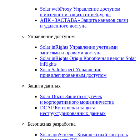
Solar webProxy
Управление доступом
в интернет и защита от веб-угроз
АПК «ЗАСТАВА»
Защита каналов связи
и удаленного доступа
Управление доступом
Solar inRights
Управление учетными
записями и правами доступа
Solar inRights Origin
Коробочная версия Solar
inRights
Solar SafeInspect
Управление
привилегированным доступом
Защита данных
Solar Dozor
Защита от утечек
и корпоративного мошенничества
DCAP
Контроль и защита
неструктурированных данных
Безопасная разработка
Solar appScreener
Комплексный контроль