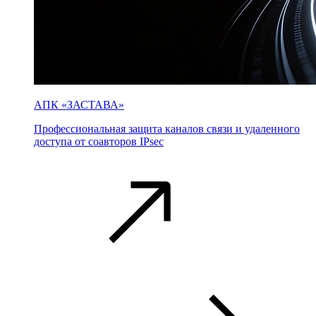
АПК «ЗАСТАВА»
Профессиональная защита каналов связи и удаленного
доступа от соавторов IPsec