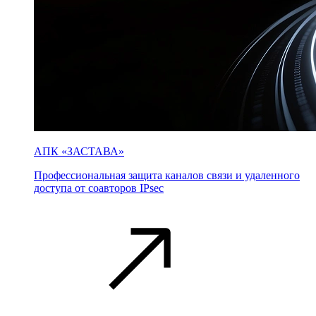
АПК «ЗАСТАВА»
Профессиональная защита каналов связи и удаленного
доступа от соавторов IPsec