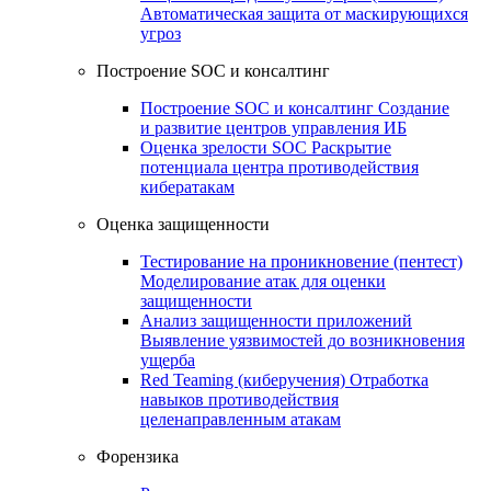
Автоматическая защита от маскирующихся
угроз
Построение SOC и консалтинг
Построение SOC и консалтинг
Создание
и развитие центров управления ИБ
Оценка зрелости SOC
Раскрытие
потенциала центра противодействия
кибератакам
Оценка защищенности
Тестирование на проникновение (пентест)
Моделирование атак для оценки
защищенности
Анализ защищенности приложений
Выявление уязвимостей до возникновения
ущерба
Red Teaming (киберучения)
Отработка
навыков противодействия
целенаправленным атакам
Форензика