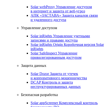
Solar webProxy
Управление доступом
в интернет и защита от веб-угроз
АПК «ЗАСТАВА»
Защита каналов связи
и удаленного доступа
Управление доступом
Solar inRights
Управление учетными
записями и правами доступа
Solar inRights Origin
Коробочная версия Solar
inRights
Solar SafeInspect
Управление
привилегированным доступом
Защита данных
Solar Dozor
Защита от утечек
и корпоративного мошенничества
DCAP
Контроль и защита
неструктурированных данных
Безопасная разработка
Solar appScreener
Комплексный контроль