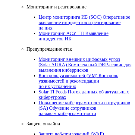
Мониторинг и реагирование
Центр мониторинга ИБ (SOC)
Оперативное
выявление инцидентов и реагирование
на них
Мониторинг АСУ ТП
Выявление
инцидентов ИБ
Предупреждение атак
Мониторинг внешних цифровых угроз
(Solar AURA)
Комплексный DRP-сервис для
выявления киберрисков
Контроль уязвимостей (VM)
Контроль
уязвимостей и рекомендации
по их устранению
Solar TI Feeds
Поток данных об актуальных
киберугрозах
Повышение киберграмотности сотрудников
(SA)
Обучение сотрудников
навыкам киберграмотности
Защита онлайна
Защита веб-приложений (WAF)