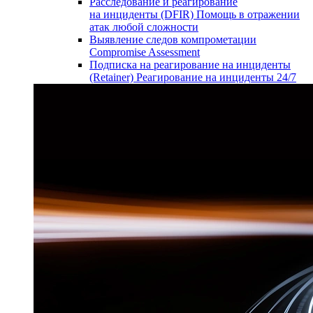
Расследование и реагирование
на инциденты (DFIR)
Помощь в отражении
атак любой сложности
Выявление следов компрометации
Compromise Assessment
Подписка на реагирование на инциденты
(Retainer)
Реагирование на инциденты 24/7