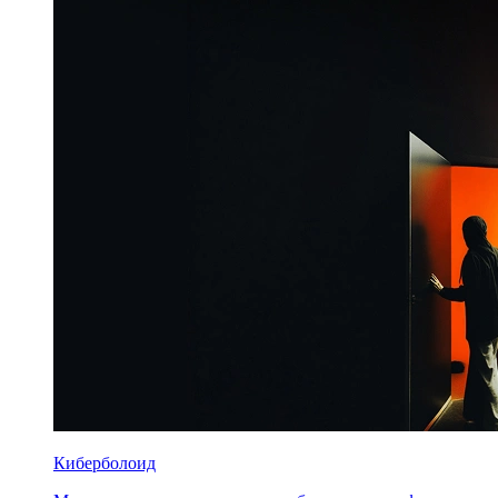
Киберболоид