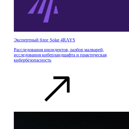
Экспертный блог Solar 4RAYS
Расследования инцидентов, разбор малварей,
исследования киберландшафта и практическая
кибербезопасность