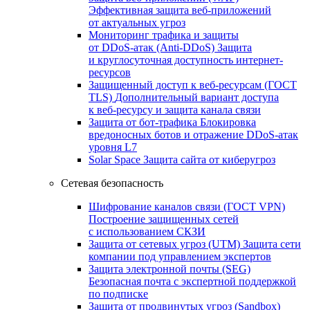
Эффективная защита веб-приложений
от актуальных угроз
Мониторинг трафика и защиты
от DDoS‑атак (Anti‑DDoS)
Защита
и круглосуточная доступность интернет-
ресурсов
Защищенный доступ к веб-ресурсам (ГОСТ
TLS)
Дополнительный вариант доступа
к веб‑ресурсу и защита канала связи
Защита от бот‑трафика
Блокировка
вредоносных ботов и отражение DDoS‑атак
уровня L7
Solar Space
Защита сайта от киберугроз
Сетевая безопасность
Шифрование каналов связи (ГОСТ VPN)
Построение защищенных сетей
с использованием СКЗИ
Защита от сетевых угроз (UTM)
Защита сети
компании под управлением экспертов
Защита электронной почты (SEG)
Безопасная почта с экспертной поддержкой
по подписке
Защита от продвинутых угроз (Sandbox)