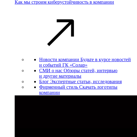
Как мы строим киберустойчивость в компании
Новости компании
Будьте в курсе новостей
и событий ГК «Солар»
СМИ о нас
Обзоры статей, интервью
и другие материалы
Блог
Экспертные статьи, исследования
Фирменный стиль
Скачать логотипы
компании