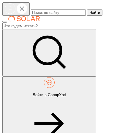
Найти
Войти в СоларХаб