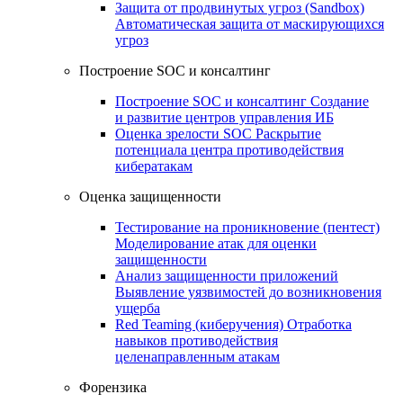
Защита от продвинутых угроз (Sandbox)
Автоматическая защита от маскирующихся
угроз
Построение SOC и консалтинг
Построение SOC и консалтинг
Создание
и развитие центров управления ИБ
Оценка зрелости SOC
Раскрытие
потенциала центра противодействия
кибератакам
Оценка защищенности
Тестирование на проникновение (пентест)
Моделирование атак для оценки
защищенности
Анализ защищенности приложений
Выявление уязвимостей до возникновения
ущерба
Red Teaming (киберучения)
Отработка
навыков противодействия
целенаправленным атакам
Форензика