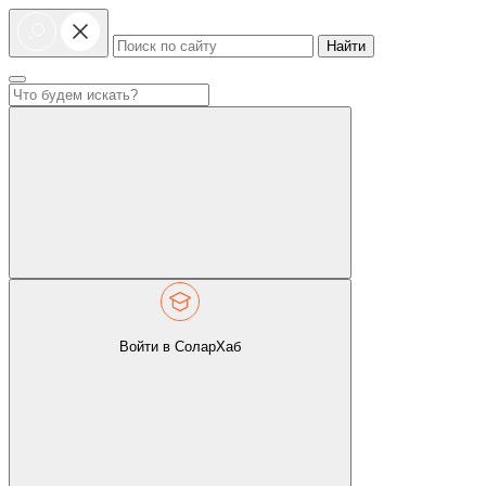
Найти
Войти в СоларХаб