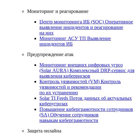
Мониторинг и реагирование
Центр мониторинга ИБ (SOC)
Оперативное
выявление инцидентов и реагирование
на них
Мониторинг АСУ ТП
Выявление
инцидентов ИБ
Предупреждение атак
Мониторинг внешних цифровых угроз
(Solar AURA)
Комплексный DRP-сервис для
выявления киберрисков
Контроль уязвимостей (VM)
Контроль
уязвимостей и рекомендации
по их устранению
Solar TI Feeds
Поток данных об актуальных
киберугрозах
Повышение киберграмотности сотрудников
(SA)
Обучение сотрудников
навыкам киберграмотности
Защита онлайна