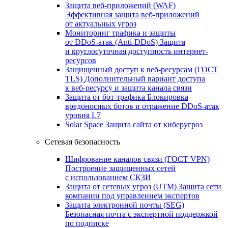
Защита веб-приложений (WAF)
Эффективная защита веб-приложений
от актуальных угроз
Мониторинг трафика и защиты
от DDoS‑атак (Anti‑DDoS)
Защита
и круглосуточная доступность интернет-
ресурсов
Защищенный доступ к веб-ресурсам (ГОСТ
TLS)
Дополнительный вариант доступа
к веб‑ресурсу и защита канала связи
Защита от бот‑трафика
Блокировка
вредоносных ботов и отражение DDoS‑атак
уровня L7
Solar Space
Защита сайта от киберугроз
Сетевая безопасность
Шифрование каналов связи (ГОСТ VPN)
Построение защищенных сетей
с использованием СКЗИ
Защита от сетевых угроз (UTM)
Защита сети
компании под управлением экспертов
Защита электронной почты (SEG)
Безопасная почта с экспертной поддержкой
по подписке