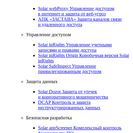
Solar webProxy
Управление доступом
в интернет и защита от веб-угроз
АПК «ЗАСТАВА»
Защита каналов связи
и удаленного доступа
Управление доступом
Solar inRights
Управление учетными
записями и правами доступа
Solar inRights Origin
Коробочная версия Solar
inRights
Solar SafeInspect
Управление
привилегированным доступом
Защита данных
Solar Dozor
Защита от утечек
и корпоративного мошенничества
DCAP
Контроль и защита
неструктурированных данных
Безопасная разработка
Solar appScreener
Комплексный контроль