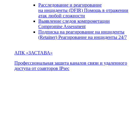
Расследование и реагирование
на инциденты (DFIR)
Помощь в отражении
атак любой сложности
Выявление следов компрометации
Compromise Assessment
Подписка на реагирование на инциденты
(Retainer)
Реагирование на инциденты 24/7
АПК «ЗАСТАВА»
Профессиональная защита каналов связи и удаленного
доступа от соавторов IPsec