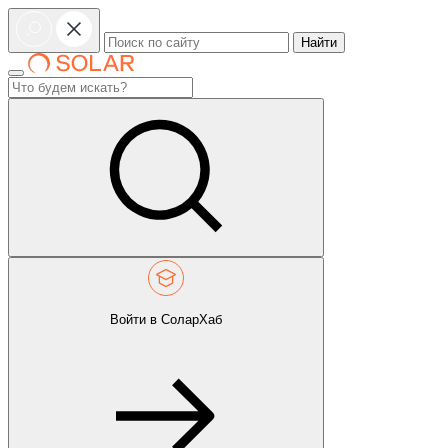
Найти
Войти в СоларХаб