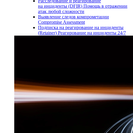
Расследование и реагирование
на инциденты (DFIR)
Помощь в отражении
атак любой сложности
Выявление следов компрометации
Compromise Assessment
Подписка на реагирование на инциденты
(Retainer)
Реагирование на инциденты 24/7