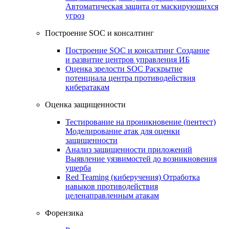
Автоматическая защита от маскирующихся
угроз
Построение SOC и консалтинг
Построение SOC и консалтинг
Создание
и развитие центров управления ИБ
Оценка зрелости SOC
Раскрытие
потенциала центра противодействия
кибератакам
Оценка защищенности
Тестирование на проникновение (пентест)
Моделирование атак для оценки
защищенности
Анализ защищенности приложений
Выявление уязвимостей до возникновения
ущерба
Red Teaming (киберучения)
Отработка
навыков противодействия
целенаправленным атакам
Форензика