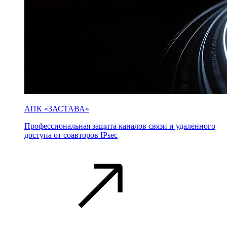
АПК «ЗАСТАВА»
Профессиональная защита каналов связи и удаленного
доступа от соавторов IPsec