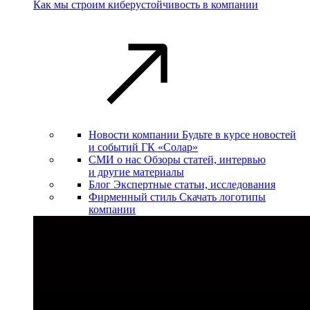
Как мы строим киберустойчивость в компании
Новости компании
Будьте в курсе новостей
и событий ГК «Солар»
СМИ о нас
Обзоры статей, интервью
и другие материалы
Блог
Экспертные статьи, исследования
Фирменный стиль
Скачать логотипы
компании