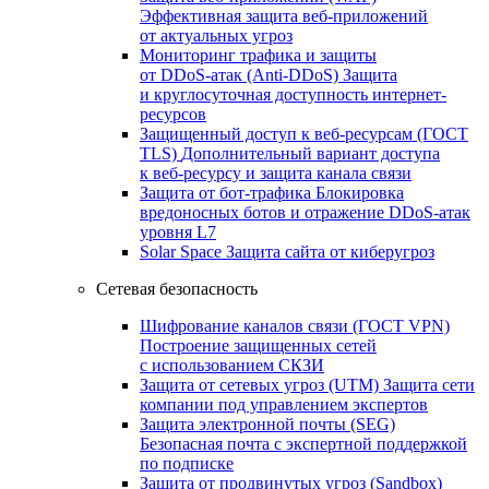
Эффективная защита веб-приложений
от актуальных угроз
Мониторинг трафика и защиты
от DDoS‑атак (Anti‑DDoS)
Защита
и круглосуточная доступность интернет-
ресурсов
Защищенный доступ к веб-ресурсам (ГОСТ
TLS)
Дополнительный вариант доступа
к веб‑ресурсу и защита канала связи
Защита от бот‑трафика
Блокировка
вредоносных ботов и отражение DDoS‑атак
уровня L7
Solar Space
Защита сайта от киберугроз
Сетевая безопасность
Шифрование каналов связи (ГОСТ VPN)
Построение защищенных сетей
с использованием СКЗИ
Защита от сетевых угроз (UTM)
Защита сети
компании под управлением экспертов
Защита электронной почты (SEG)
Безопасная почта с экспертной поддержкой
по подписке
Защита от продвинутых угроз (Sandbox)