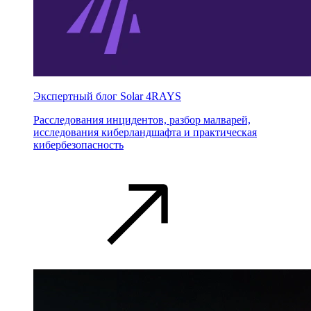
Экспертный блог Solar 4RAYS
Расследования инцидентов, разбор малварей,
исследования киберландшафта и практическая
кибербезопасность