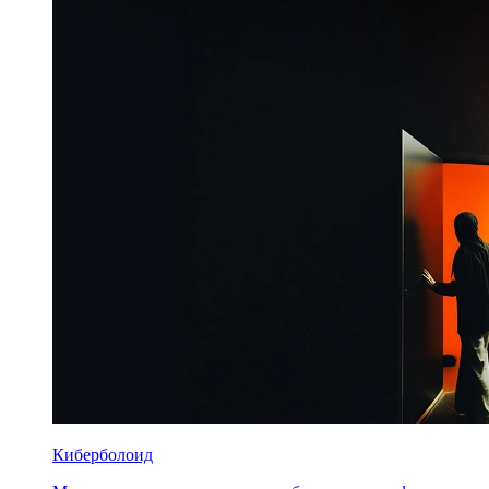
Киберболоид