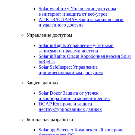
Solar webProxy
Управление доступом
в интернет и защита от веб-угроз
АПК «ЗАСТАВА»
Защита каналов связи
и удаленного доступа
Управление доступом
Solar inRights
Управление учетными
записями и правами доступа
Solar inRights Origin
Коробочная версия Solar
inRights
Solar SafeInspect
Управление
привилегированным доступом
Защита данных
Solar Dozor
Защита от утечек
и корпоративного мошенничества
DCAP
Контроль и защита
неструктурированных данных
Безопасная разработка
Solar appScreener
Комплексный контроль