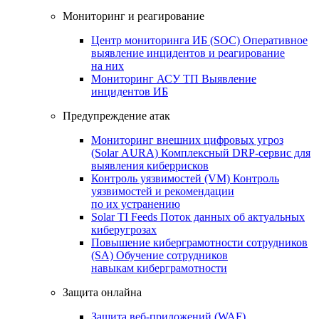
Мониторинг и реагирование
Центр мониторинга ИБ (SOC)
Оперативное
выявление инцидентов и реагирование
на них
Мониторинг АСУ ТП
Выявление
инцидентов ИБ
Предупреждение атак
Мониторинг внешних цифровых угроз
(Solar AURA)
Комплексный DRP-сервис для
выявления киберрисков
Контроль уязвимостей (VM)
Контроль
уязвимостей и рекомендации
по их устранению
Solar TI Feeds
Поток данных об актуальных
киберугрозах
Повышение киберграмотности сотрудников
(SA)
Обучение сотрудников
навыкам киберграмотности
Защита онлайна
Защита веб-приложений (WAF)