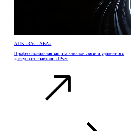
АПК «ЗАСТАВА»
Профессиональная защита каналов связи и удаленного
доступа от соавторов IPsec