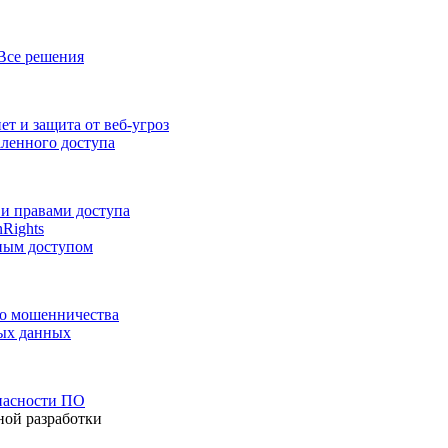
Все решения
т и защита от веб-угроз
аленного доступа
и правами доступа
nRights
ным доступом
го мошенничества
ных данных
пасности ПО
ной разработки