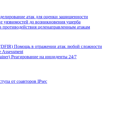
делирование атак для оценки защищенности
е уязвимостей до возникновения ущерба
в противодействия целенаправленным атакам
 (DFIR)
Помощь в отражении атак любой сложности
 Assessment
ainer)
Реагирование на инциденты 24/7
тупа от соавторов IPsec