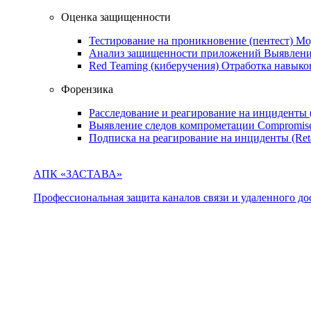
Оценка защищенности
Тестирование на проникновение (пентест)
Мо
Анализ защищенности приложений
Выявлени
Red Teaming (киберучения)
Отработка навыко
Форензика
Расследование и реагирование на инциденты
Выявление следов компрометации
Compromise
Подписка на реагирование на инциденты (Ret
АПК «ЗАСТАВА»
Профессиональная защита каналов связи и удаленного дос