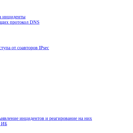
на инциденты
ующих протокол DNS
тупа от соавторов IPsec
ыявление инцидентов и реагирование на них
 ИБ