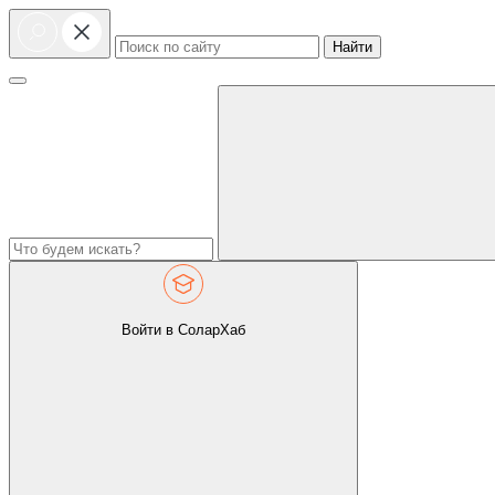
Найти
Войти в СоларХаб