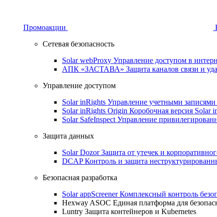
Промоакции
Сетевая безопасность
Solar webProxy
Управление доступом в интерне
АПК «ЗАСТАВА»
Защита каналов связи и уд
Управление доступом
Solar inRights
Управление учетными записями 
Solar inRights Origin
Коробочная версия Solar i
Solar SafeInspect
Управление привилегирован
Защита данных
Solar Dozor
Защита от утечек и корпоративно
DCAP
Контроль и защита неструктурирован
Безопасная разработка
Solar appScreener
Комплексный контроль безо
Hexway ASOC
Единая платформа для безопас
Luntry
Защита контейнеров и Kubernetes