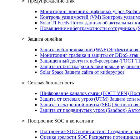
Предупреждение атак
Мониторинг внешних цифровых угроз (Sola
Контроль уязвимостей (VM)
Контроль уязвим
Solar TI Feeds
Поток данных об актуальных ки
Повышение киберграмотности сотрудников (
Защита онлайна
Защита веб-приложений (WAF)
Эффективная 
Мониторинг трафика и защиты от DDoS‑атак
Защищенный доступ к веб-ресурсам (ГОСТ T
Защита от бот‑трафика
Блокировка вредоносн
Solar Space
Защита сайта от киберугроз
Сетевая безопасность
Шифрование каналов связи (ГОСТ VPN)
Пост
Защита от сетевых угроз (UTM)
Защита сети 
Защита электронной почты (SEG)
Безопасная
Защита от продвинутых угроз (Sandbox)
Автом
Построение SOC и консалтинг
Построение SOC и консалтинг
Создание и ра
Оценка зрелости SOC
Раскрытие потенциала 