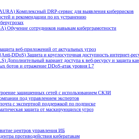
r AURA)
Комплексный DRP-сервис для выявления киберрисков
остей и рекомендации по их устранению
беругрозах
SA)
Обучение сотрудников навыкам киберграмотности
защита веб-приложений от актуальных угроз
 (Anti‑DDoS)
Защита и круглосуточная доступность интернет-рес
LS)
Дополнительный вариант доступа к веб‑ресурсу и защита кан
ых ботов и отражение DDoS‑атак уровня L7
роение защищенных сетей с использованием СКЗИ
компании под управлением экспертов
 почта с экспертной поддержкой по подписке
атическая защита от маскирующихся угроз
звитие центров управления ИБ
центра противодействия кибератакам