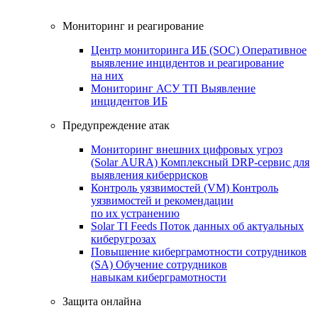
Мониторинг и реагирование
Центр мониторинга ИБ (SOC)
Оперативное
выявление инцидентов и реагирование
на них
Мониторинг АСУ ТП
Выявление
инцидентов ИБ
Предупреждение атак
Мониторинг внешних цифровых угроз
(Solar AURA)
Комплексный DRP-сервис для
выявления киберрисков
Контроль уязвимостей (VM)
Контроль
уязвимостей и рекомендации
по их устранению
Solar TI Feeds
Поток данных об актуальных
киберугрозах
Повышение киберграмотности сотрудников
(SA)
Обучение сотрудников
навыкам киберграмотности
Защита онлайна