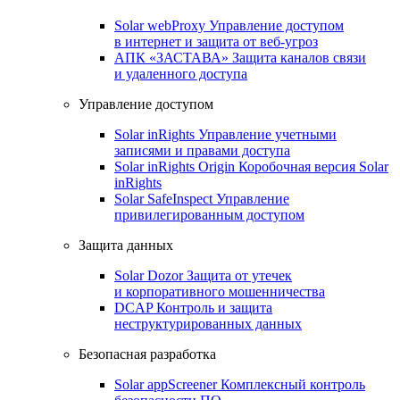
Solar webProxy
Управление доступом
в интернет и защита от веб-угроз
АПК «ЗАСТАВА»
Защита каналов связи
и удаленного доступа
Управление доступом
Solar inRights
Управление учетными
записями и правами доступа
Solar inRights Origin
Коробочная версия Solar
inRights
Solar SafeInspect
Управление
привилегированным доступом
Защита данных
Solar Dozor
Защита от утечек
и корпоративного мошенничества
DCAP
Контроль и защита
неструктурированных данных
Безопасная разработка
Solar appScreener
Комплексный контроль