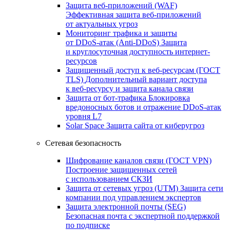
Защита веб-приложений (WAF)
Эффективная защита веб-приложений
от актуальных угроз
Мониторинг трафика и защиты
от DDoS‑атак (Anti‑DDoS)
Защита
и круглосуточная доступность интернет-
ресурсов
Защищенный доступ к веб-ресурсам (ГОСТ
TLS)
Дополнительный вариант доступа
к веб‑ресурсу и защита канала связи
Защита от бот‑трафика
Блокировка
вредоносных ботов и отражение DDoS‑атак
уровня L7
Solar Space
Защита сайта от киберугроз
Сетевая безопасность
Шифрование каналов связи (ГОСТ VPN)
Построение защищенных сетей
с использованием СКЗИ
Защита от сетевых угроз (UTM)
Защита сети
компании под управлением экспертов
Защита электронной почты (SEG)
Безопасная почта с экспертной поддержкой
по подписке