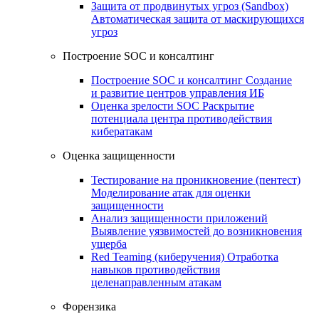
Защита от продвинутых угроз (Sandbox)
Автоматическая защита от маскирующихся
угроз
Построение SOC и консалтинг
Построение SOC и консалтинг
Создание
и развитие центров управления ИБ
Оценка зрелости SOC
Раскрытие
потенциала центра противодействия
кибератакам
Оценка защищенности
Тестирование на проникновение (пентест)
Моделирование атак для оценки
защищенности
Анализ защищенности приложений
Выявление уязвимостей до возникновения
ущерба
Red Teaming (киберучения)
Отработка
навыков противодействия
целенаправленным атакам
Форензика