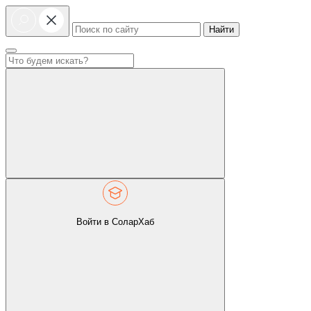
Найти
Войти в СоларХаб