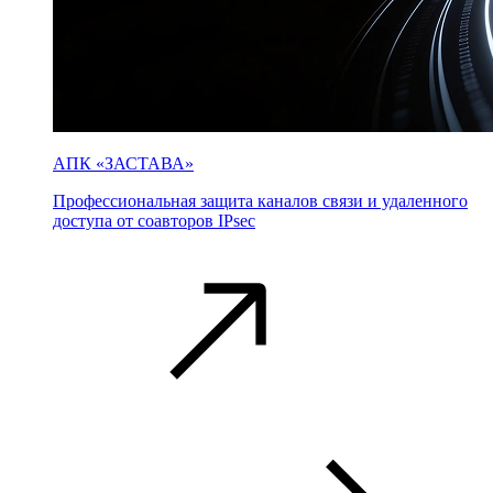
АПК «ЗАСТАВА»
Профессиональная защита каналов связи и удаленного
доступа от соавторов IPsec