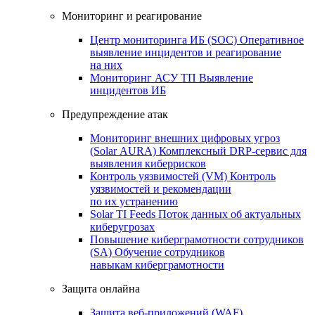
Мониторинг и реагирование
Центр мониторинга ИБ (SOC)
Оперативное
выявление инцидентов и реагирование
на них
Мониторинг АСУ ТП
Выявление
инцидентов ИБ
Предупреждение атак
Мониторинг внешних цифровых угроз
(Solar AURA)
Комплексный DRP-сервис для
выявления киберрисков
Контроль уязвимостей (VM)
Контроль
уязвимостей и рекомендации
по их устранению
Solar TI Feeds
Поток данных об актуальных
киберугрозах
Повышение киберграмотности сотрудников
(SA)
Обучение сотрудников
навыкам киберграмотности
Защита онлайна
Защита веб-приложений (WAF)