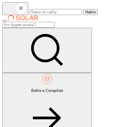
Найти
Войти в СоларХаб