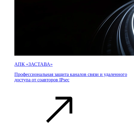
АПК «ЗАСТАВА»
Профессиональная защита каналов связи и удаленного
доступа от соавторов IPsec