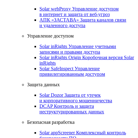
Solar webProxy
Управление доступом
в интернет и защита от веб-угроз
АПК «ЗАСТАВА»
Защита каналов связи
и удаленного доступа
Управление доступом
Solar inRights
Управление учетными
записями и правами доступа
Solar inRights Origin
Коробочная версия Solar
inRights
Solar SafeInspect
Управление
привилегированным доступом
Защита данных
Solar Dozor
Защита от утечек
и корпоративного мошенничества
DCAP
Контроль и защита
неструктурированных данных
Безопасная разработка
Solar appScreener
Комплексный контроль