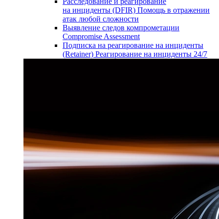
Расследование и реагирование
на инциденты (DFIR)
Помощь в отражении
атак любой сложности
Выявление следов компрометации
Compromise Assessment
Подписка на реагирование на инциденты
(Retainer)
Реагирование на инциденты 24/7