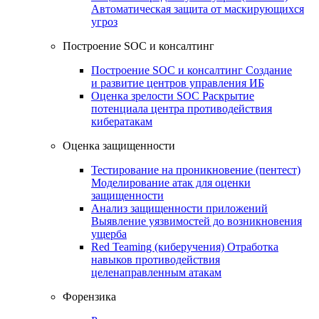
Автоматическая защита от маскирующихся
угроз
Построение SOC и консалтинг
Построение SOC и консалтинг
Создание
и развитие центров управления ИБ
Оценка зрелости SOC
Раскрытие
потенциала центра противодействия
кибератакам
Оценка защищенности
Тестирование на проникновение (пентест)
Моделирование атак для оценки
защищенности
Анализ защищенности приложений
Выявление уязвимостей до возникновения
ущерба
Red Teaming (киберучения)
Отработка
навыков противодействия
целенаправленным атакам
Форензика