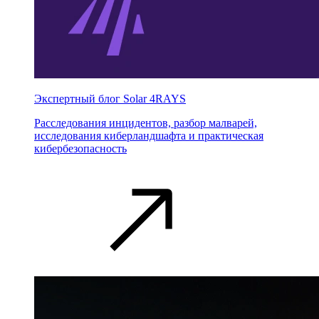
Экспертный блог Solar 4RAYS
Расследования инцидентов, разбор малварей,
исследования киберландшафта и практическая
кибербезопасность