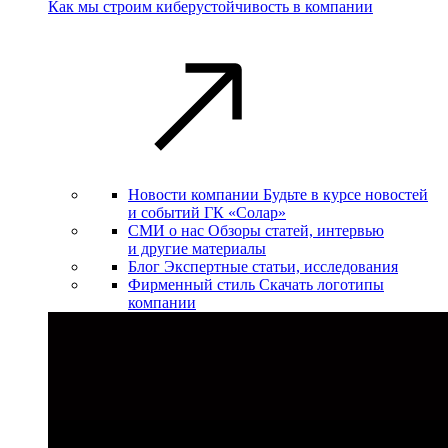
Как мы строим киберустойчивость в компании
Новости компании
Будьте в курсе новостей
и событий ГК «Солар»
СМИ о нас
Обзоры статей, интервью
и другие материалы
Блог
Экспертные статьи, исследования
Фирменный стиль
Скачать логотипы
компании