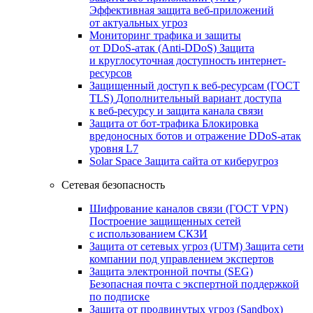
Эффективная защита веб-приложений
от актуальных угроз
Мониторинг трафика и защиты
от DDoS‑атак (Anti‑DDoS)
Защита
и круглосуточная доступность интернет-
ресурсов
Защищенный доступ к веб-ресурсам (ГОСТ
TLS)
Дополнительный вариант доступа
к веб‑ресурсу и защита канала связи
Защита от бот‑трафика
Блокировка
вредоносных ботов и отражение DDoS‑атак
уровня L7
Solar Space
Защита сайта от киберугроз
Сетевая безопасность
Шифрование каналов связи (ГОСТ VPN)
Построение защищенных сетей
с использованием СКЗИ
Защита от сетевых угроз (UTM)
Защита сети
компании под управлением экспертов
Защита электронной почты (SEG)
Безопасная почта с экспертной поддержкой
по подписке
Защита от продвинутых угроз (Sandbox)