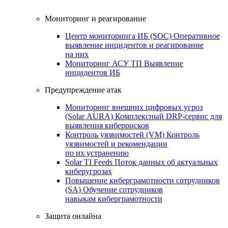
Мониторинг и реагирование
Центр мониторинга ИБ (SOC)
Оперативное
выявление инцидентов и реагирование
на них
Мониторинг АСУ ТП
Выявление
инцидентов ИБ
Предупреждение атак
Мониторинг внешних цифровых угроз
(Solar AURA)
Комплексный DRP-сервис для
выявления киберрисков
Контроль уязвимостей (VM)
Контроль
уязвимостей и рекомендации
по их устранению
Solar TI Feeds
Поток данных об актуальных
киберугрозах
Повышение киберграмотности сотрудников
(SA)
Обучение сотрудников
навыкам киберграмотности
Защита онлайна