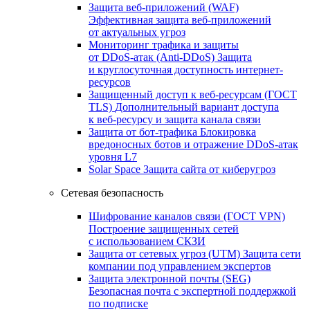
Защита веб-приложений (WAF)
Эффективная защита веб-приложений
от актуальных угроз
Мониторинг трафика и защиты
от DDoS‑атак (Anti‑DDoS)
Защита
и круглосуточная доступность интернет-
ресурсов
Защищенный доступ к веб-ресурсам (ГОСТ
TLS)
Дополнительный вариант доступа
к веб‑ресурсу и защита канала связи
Защита от бот‑трафика
Блокировка
вредоносных ботов и отражение DDoS‑атак
уровня L7
Solar Space
Защита сайта от киберугроз
Сетевая безопасность
Шифрование каналов связи (ГОСТ VPN)
Построение защищенных сетей
с использованием СКЗИ
Защита от сетевых угроз (UTM)
Защита сети
компании под управлением экспертов
Защита электронной почты (SEG)
Безопасная почта с экспертной поддержкой
по подписке