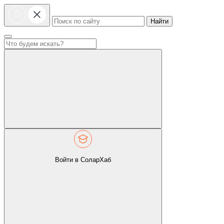
Найти
Войти в СоларХаб