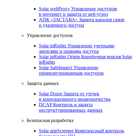
Solar webProxy
Управление доступом
в интернет и защита от веб-угроз
АПК «ЗАСТАВА»
Защита каналов связи
и удаленного доступа
Управление доступом
Solar inRights
Управление учетными
записями и правами доступа
Solar inRights Origin
Коробочная версия Solar
inRights
Solar SafeInspect
Управление
привилегированным доступом
Защита данных
Solar Dozor
Защита от утечек
и корпоративного мошенничества
DCAP
Контроль и защита
неструктурированных данных
Безопасная разработка
Solar appScreener
Комплексный контроль