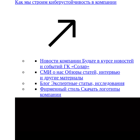
Как мы строим киберустойчивость в компании
Новости компании
Будьте в курсе новостей
и событий ГК «Солар»
СМИ о нас
Обзоры статей, интервью
и другие материалы
Блог
Экспертные статьи, исследования
Фирменный стиль
Скачать логотипы
компании