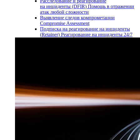
Расследование и реагирование
на инциденты (DFIR)
Помощь в отражении
атак любой сложности
Выявление следов компрометации
Compromise Assessment
Подписка на реагирование на инциденты
(Retainer)
Реагирование на инциденты 24/7