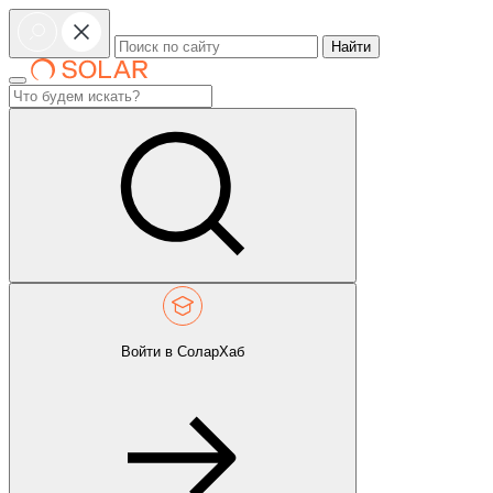
Найти
Войти в СоларХаб