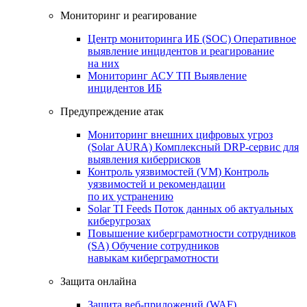
Мониторинг и реагирование
Центр мониторинга ИБ (SOC)
Оперативное
выявление инцидентов и реагирование
на них
Мониторинг АСУ ТП
Выявление
инцидентов ИБ
Предупреждение атак
Мониторинг внешних цифровых угроз
(Solar AURA)
Комплексный DRP-сервис для
выявления киберрисков
Контроль уязвимостей (VM)
Контроль
уязвимостей и рекомендации
по их устранению
Solar TI Feeds
Поток данных об актуальных
киберугрозах
Повышение киберграмотности сотрудников
(SA)
Обучение сотрудников
навыкам киберграмотности
Защита онлайна
Защита веб-приложений (WAF)