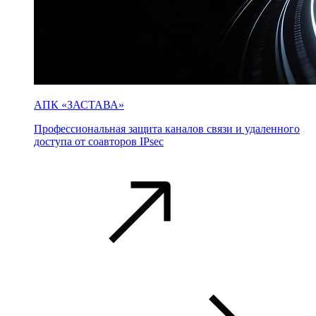
АПК «ЗАСТАВА»
Профессиональная защита каналов связи и удаленного
доступа от соавторов IPsec