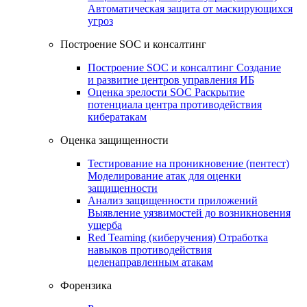
Автоматическая защита от маскирующихся
угроз
Построение SOC и консалтинг
Построение SOC и консалтинг
Создание
и развитие центров управления ИБ
Оценка зрелости SOC
Раскрытие
потенциала центра противодействия
кибератакам
Оценка защищенности
Тестирование на проникновение (пентест)
Моделирование атак для оценки
защищенности
Анализ защищенности приложений
Выявление уязвимостей до возникновения
ущерба
Red Teaming (киберучения)
Отработка
навыков противодействия
целенаправленным атакам
Форензика