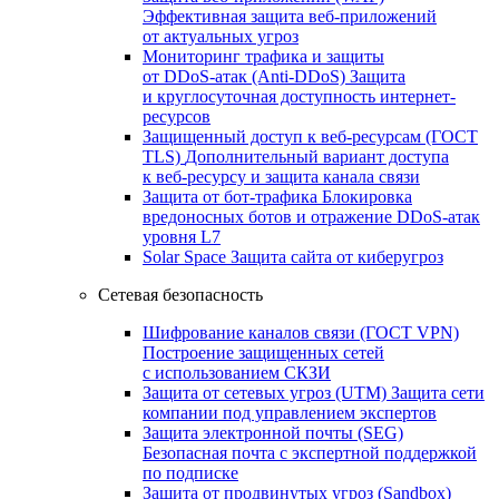
Эффективная защита веб-приложений
от актуальных угроз
Мониторинг трафика и защиты
от DDoS‑атак (Anti‑DDoS)
Защита
и круглосуточная доступность интернет-
ресурсов
Защищенный доступ к веб-ресурсам (ГОСТ
TLS)
Дополнительный вариант доступа
к веб‑ресурсу и защита канала связи
Защита от бот‑трафика
Блокировка
вредоносных ботов и отражение DDoS‑атак
уровня L7
Solar Space
Защита сайта от киберугроз
Сетевая безопасность
Шифрование каналов связи (ГОСТ VPN)
Построение защищенных сетей
с использованием СКЗИ
Защита от сетевых угроз (UTM)
Защита сети
компании под управлением экспертов
Защита электронной почты (SEG)
Безопасная почта с экспертной поддержкой
по подписке
Защита от продвинутых угроз (Sandbox)