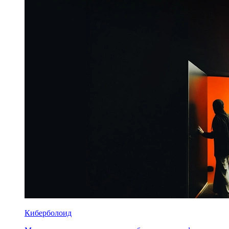
Киберболоид