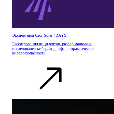
Экспертный блог Solar 4RAYS
Расследования инцидентов, разбор малварей,
исследования киберландшафта и практическая
кибербезопасность