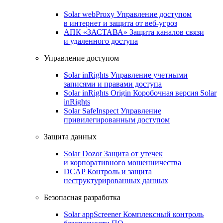
Solar webProxy
Управление доступом
в интернет и защита от веб-угроз
АПК «ЗАСТАВА»
Защита каналов связи
и удаленного доступа
Управление доступом
Solar inRights
Управление учетными
записями и правами доступа
Solar inRights Origin
Коробочная версия Solar
inRights
Solar SafeInspect
Управление
привилегированным доступом
Защита данных
Solar Dozor
Защита от утечек
и корпоративного мошенничества
DCAP
Контроль и защита
неструктурированных данных
Безопасная разработка
Solar appScreener
Комплексный контроль