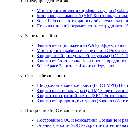
Предупреждение атак
Мониторинг внешних цифровых угроз (Sola
Контроль уязвимостей (VM)
Контроль уязвим
Solar TI Feeds
Поток данных об актуальных ки
Повышение киберграмотности сотрудников (
Защита онлайна
Защита веб-приложений (WAF)
Эффективная 
Мониторинг трафика и защиты от DDoS‑атак
Защищенный доступ к веб-ресурсам (ГОСТ T
Защита от бот‑трафика
Блокировка вредоносн
Solar Space
Защита сайта от киберугроз
Сетевая безопасность
Шифрование каналов связи (ГОСТ VPN)
Пост
Защита от сетевых угроз (UTM)
Защита сети 
Защита электронной почты (SEG)
Безопасная
Защита от продвинутых угроз (Sandbox)
Автом
Построение SOC и консалтинг
Построение SOC и консалтинг
Создание и ра
Оценка зрелости SOC
Раскрытие потенциала 