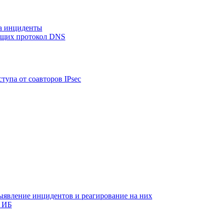
на инциденты
ующих протокол DNS
тупа от соавторов IPsec
ыявление инцидентов и реагирование на них
 ИБ