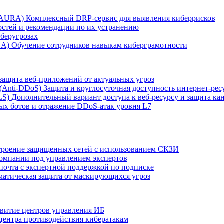
r AURA)
Комплексный DRP-сервис для выявления киберрисков
остей и рекомендации по их устранению
беругрозах
SA)
Обучение сотрудников навыкам киберграмотности
защита веб-приложений от актуальных угроз
 (Anti‑DDoS)
Защита и круглосуточная доступность интернет-рес
LS)
Дополнительный вариант доступа к веб‑ресурсу и защита кан
ых ботов и отражение DDoS‑атак уровня L7
роение защищенных сетей с использованием СКЗИ
компании под управлением экспертов
 почта с экспертной поддержкой по подписке
атическая защита от маскирующихся угроз
звитие центров управления ИБ
центра противодействия кибератакам