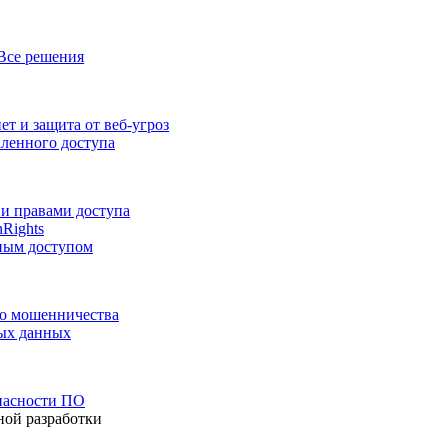
Все решения
т и защита от веб-угроз
аленного доступа
и правами доступа
nRights
ным доступом
го мошенничества
ных данных
пасности ПО
ной разработки