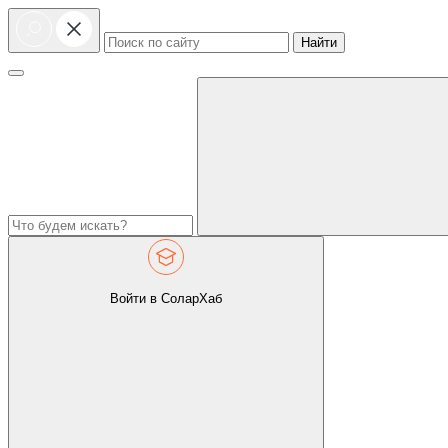
Найти
Войти в СоларХаб