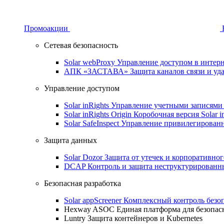
Промоакции
Сетевая безопасность
Solar webProxy
Управление доступом в интерне
АПК «ЗАСТАВА»
Защита каналов связи и уд
Управление доступом
Solar inRights
Управление учетными записями 
Solar inRights Origin
Коробочная версия Solar i
Solar SafeInspect
Управление привилегирован
Защита данных
Solar Dozor
Защита от утечек и корпоративно
DCAP
Контроль и защита неструктурирован
Безопасная разработка
Solar appScreener
Комплексный контроль безо
Hexway ASOC
Единая платформа для безопас
Luntry
Защита контейнеров и Kubernetes