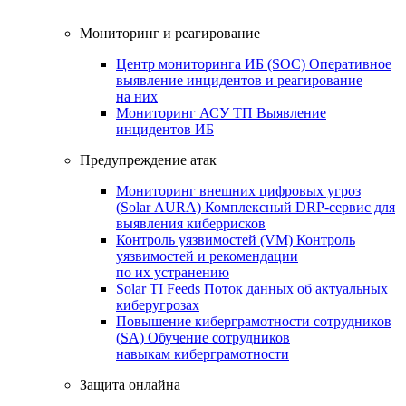
Мониторинг и реагирование
Центр мониторинга ИБ (SOC)
Оперативное
выявление инцидентов и реагирование
на них
Мониторинг АСУ ТП
Выявление
инцидентов ИБ
Предупреждение атак
Мониторинг внешних цифровых угроз
(Solar AURA)
Комплексный DRP-сервис для
выявления киберрисков
Контроль уязвимостей (VM)
Контроль
уязвимостей и рекомендации
по их устранению
Solar TI Feeds
Поток данных об актуальных
киберугрозах
Повышение киберграмотности сотрудников
(SA)
Обучение сотрудников
навыкам киберграмотности
Защита онлайна