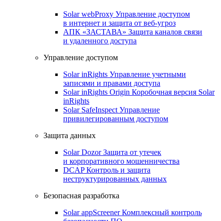
Solar webProxy
Управление доступом
в интернет и защита от веб-угроз
АПК «ЗАСТАВА»
Защита каналов связи
и удаленного доступа
Управление доступом
Solar inRights
Управление учетными
записями и правами доступа
Solar inRights Origin
Коробочная версия Solar
inRights
Solar SafeInspect
Управление
привилегированным доступом
Защита данных
Solar Dozor
Защита от утечек
и корпоративного мошенничества
DCAP
Контроль и защита
неструктурированных данных
Безопасная разработка
Solar appScreener
Комплексный контроль