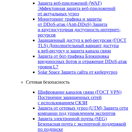
Защита веб-приложений (WAF)
Эффективная защита веб-приложений
от актуальных угроз
Мониторинг трафика и защиты
от DDoS‑атак (Anti‑DDoS)
Защита
и круглосуточная доступность интернет-
ресурсов
Защищенный доступ к веб-ресурсам (ГОСТ
TLS)
Дополнительный вариант доступа
к веб‑ресурсу и защита канала связи
Защита от бот‑трафика
Блокировка
вредоносных ботов и отражение DDoS‑атак
уровня L7
Solar Space
Защита сайта от киберугроз
Сетевая безопасность
Шифрование каналов связи (ГОСТ VPN)
Построение защищенных сетей
с использованием СКЗИ
Защита от сетевых угроз (UTM)
Защита сети
компании под управлением экспертов
Защита электронной почты (SEG)
Безопасная почта с экспертной поддержкой
по подписке