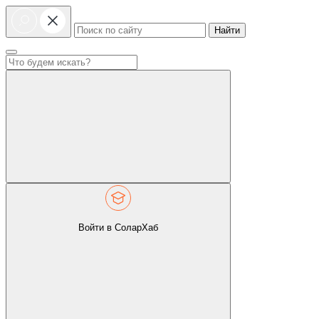
Найти
Войти в СоларХаб