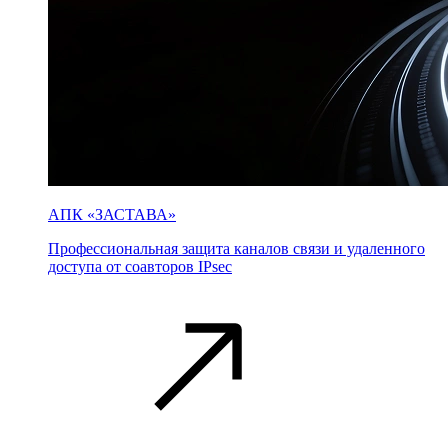
АПК «ЗАСТАВА»
Профессиональная защита каналов связи и удаленного
доступа от соавторов IPsec