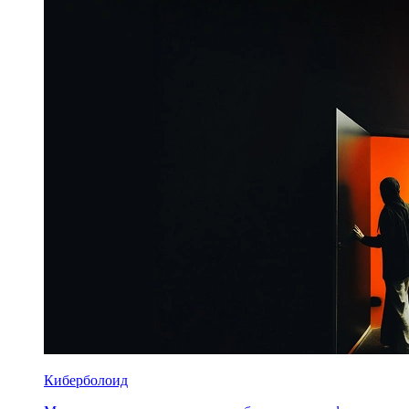
Киберболоид