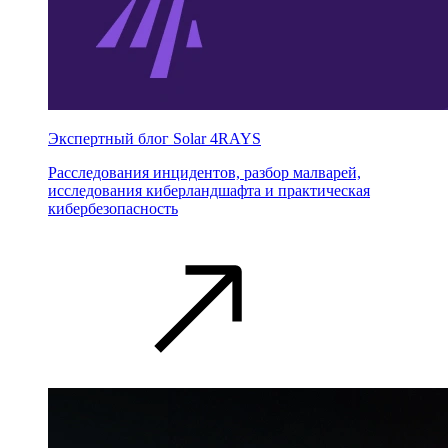
Экспертный блог Solar 4RAYS
Расследования инцидентов, разбор малварей,
исследования киберландшафта и практическая
кибербезопасность