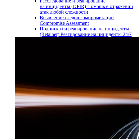
Расследование и реагирование
на инциденты (DFIR)
Помощь в отражении
атак любой сложности
Выявление следов компрометации
Compromise Assessment
Подписка на реагирование на инциденты
(Retainer)
Реагирование на инциденты 24/7