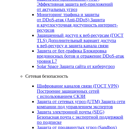
Эффективная защита веб-приложений
от актуальных угроз
Мониторинг трафика и защиты
от DDoS‑атак (Anti‑DDoS)
Защита
и круглосуточная доступность интернет-
ресурсов
Защищенный доступ к веб-ресурсам (ГОСТ
TLS)
Дополнительный вариант доступа
к веб‑ресурсу и защита канала связи
Защита от бот‑трафика
Блокировка
вредоносных ботов и отражение DDoS‑атак
уровня L7
Solar Space
Защита сайта от киберугроз
Сетевая безопасность
Шифрование каналов связи (ГОСТ VPN)
Построение защищенных сетей
с использованием СКЗИ
Защита от сетевых угроз (UTM)
Защита сети
компании под управлением экспертов
Защита электронной почты (SEG)
Безопасная почта с экспертной поддержкой
по подписке
Защита от продвинутых угроз (Sandbox)