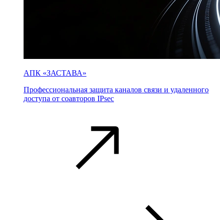
АПК «ЗАСТАВА»
Профессиональная защита каналов связи и удаленного
доступа от соавторов IPsec