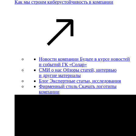
Как мы строим киберустойчивость в компании
Новости компании
Будьте в курсе новостей
и событий ГК «Солар»
СМИ о нас
Обзоры статей, интервью
и другие материалы
Блог
Экспертные статьи, исследования
Фирменный стиль
Скачать логотипы
компании