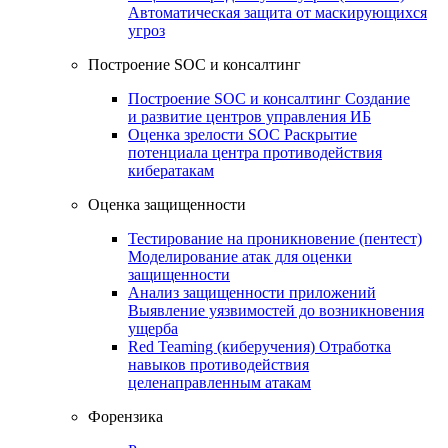
Автоматическая защита от маскирующихся
угроз
Построение SOC и консалтинг
Построение SOC и консалтинг
Создание
и развитие центров управления ИБ
Оценка зрелости SOC
Раскрытие
потенциала центра противодействия
кибератакам
Оценка защищенности
Тестирование на проникновение (пентест)
Моделирование атак для оценки
защищенности
Анализ защищенности приложений
Выявление уязвимостей до возникновения
ущерба
Red Teaming (киберучения)
Отработка
навыков противодействия
целенаправленным атакам
Форензика