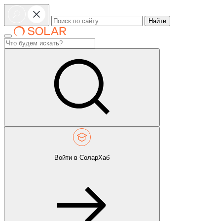
Найти
Войти в СоларХаб