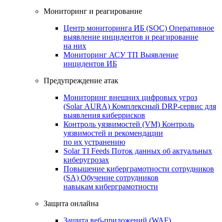
Мониторинг и реагирование
Центр мониторинга ИБ (SOC)
Оперативное
выявление инцидентов и реагирование
на них
Мониторинг АСУ ТП
Выявление
инцидентов ИБ
Предупреждение атак
Мониторинг внешних цифровых угроз
(Solar AURA)
Комплексный DRP-сервис для
выявления киберрисков
Контроль уязвимостей (VM)
Контроль
уязвимостей и рекомендации
по их устранению
Solar TI Feeds
Поток данных об актуальных
киберугрозах
Повышение киберграмотности сотрудников
(SA)
Обучение сотрудников
навыкам киберграмотности
Защита онлайна
Защита веб-приложений (WAF)