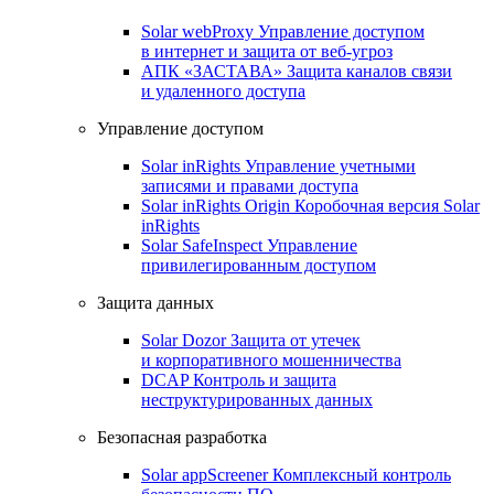
Solar webProxy
Управление доступом
в интернет и защита от веб-угроз
АПК «ЗАСТАВА»
Защита каналов связи
и удаленного доступа
Управление доступом
Solar inRights
Управление учетными
записями и правами доступа
Solar inRights Origin
Коробочная версия Solar
inRights
Solar SafeInspect
Управление
привилегированным доступом
Защита данных
Solar Dozor
Защита от утечек
и корпоративного мошенничества
DCAP
Контроль и защита
неструктурированных данных
Безопасная разработка
Solar appScreener
Комплексный контроль