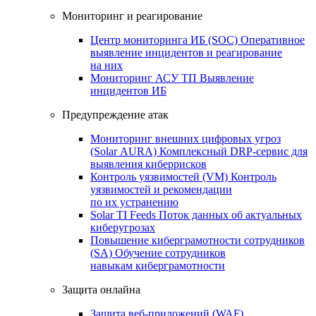
Мониторинг и реагирование
Центр мониторинга ИБ (SOC)
Оперативное
выявление инцидентов и реагирование
на них
Мониторинг АСУ ТП
Выявление
инцидентов ИБ
Предупреждение атак
Мониторинг внешних цифровых угроз
(Solar AURA)
Комплексный DRP-сервис для
выявления киберрисков
Контроль уязвимостей (VM)
Контроль
уязвимостей и рекомендации
по их устранению
Solar TI Feeds
Поток данных об актуальных
киберугрозах
Повышение киберграмотности сотрудников
(SA)
Обучение сотрудников
навыкам киберграмотности
Защита онлайна
Защита веб-приложений (WAF)