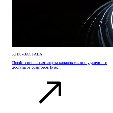
АПК «ЗАСТАВА»
Профессиональная защита каналов связи и удаленного
доступа от соавторов IPsec