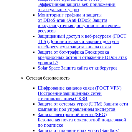
Эффективная защита веб-приложений
от актуальных угроз
Мониторинг трафика и защиты
от DDoS‑атак (Anti‑DDoS)
Защита
и круглосуточная доступность интернет-
ресурсов
Защищенный доступ к веб-ресурсам (ГОСТ
TLS)
Дополнительный вариант доступа
к веб‑ресурсу и защита канала связи
Защита от бот‑трафика
Блокировка
вредоносных ботов и отражение DDoS‑атак
уровня L7
Solar Space
Защита сайта от киберугроз
Сетевая безопасность
Шифрование каналов связи (ГОСТ VPN)
Построение защищенных сетей
с использованием СКЗИ
Защита от сетевых угроз (UTM)
Защита сети
компании под управлением экспертов
Защита электронной почты (SEG)
Безопасная почта с экспертной поддержкой
по подписке
Защита от продвинутых угроз (Sandbox)