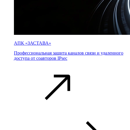
АПК «ЗАСТАВА»
Профессиональная защита каналов связи и удаленного
доступа от соавторов IPsec