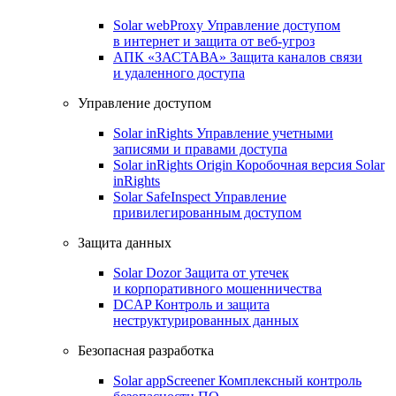
Solar webProxy
Управление доступом
в интернет и защита от веб-угроз
АПК «ЗАСТАВА»
Защита каналов связи
и удаленного доступа
Управление доступом
Solar inRights
Управление учетными
записями и правами доступа
Solar inRights Origin
Коробочная версия Solar
inRights
Solar SafeInspect
Управление
привилегированным доступом
Защита данных
Solar Dozor
Защита от утечек
и корпоративного мошенничества
DCAP
Контроль и защита
неструктурированных данных
Безопасная разработка
Solar appScreener
Комплексный контроль