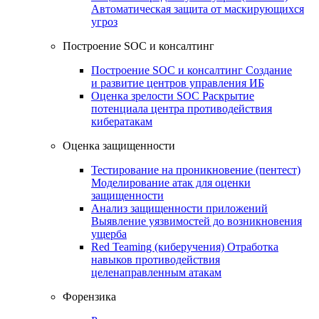
Автоматическая защита от маскирующихся
угроз
Построение SOC и консалтинг
Построение SOC и консалтинг
Создание
и развитие центров управления ИБ
Оценка зрелости SOC
Раскрытие
потенциала центра противодействия
кибератакам
Оценка защищенности
Тестирование на проникновение (пентест)
Моделирование атак для оценки
защищенности
Анализ защищенности приложений
Выявление уязвимостей до возникновения
ущерба
Red Teaming (киберучения)
Отработка
навыков противодействия
целенаправленным атакам
Форензика