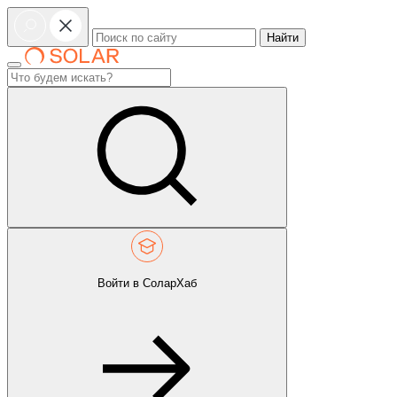
Найти
Войти в СоларХаб