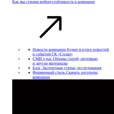
Как мы строим киберустойчивость в компании
Новости компании
Будьте в курсе новостей
и событий ГК «Солар»
СМИ о нас
Обзоры статей, интервью
и другие материалы
Блог
Экспертные статьи, исследования
Фирменный стиль
Скачать логотипы
компании