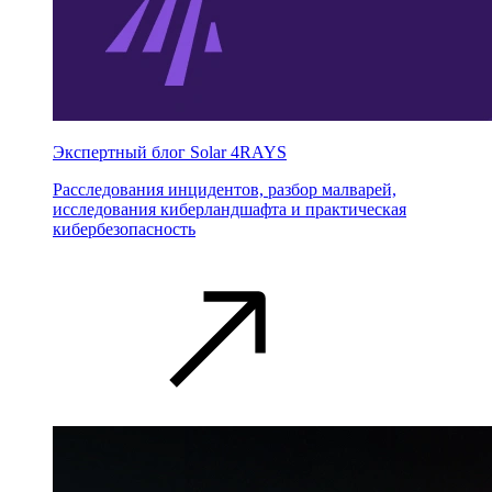
Экспертный блог Solar 4RAYS
Расследования инцидентов, разбор малварей,
исследования киберландшафта и практическая
кибербезопасность