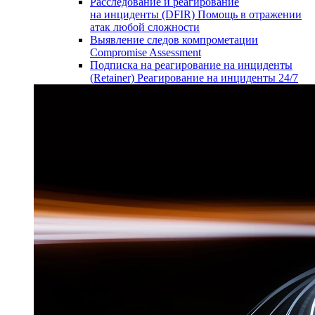
Расследование и реагирование
на инциденты (DFIR)
Помощь в отражении
атак любой сложности
Выявление следов компрометации
Compromise Assessment
Подписка на реагирование на инциденты
(Retainer)
Реагирование на инциденты 24/7