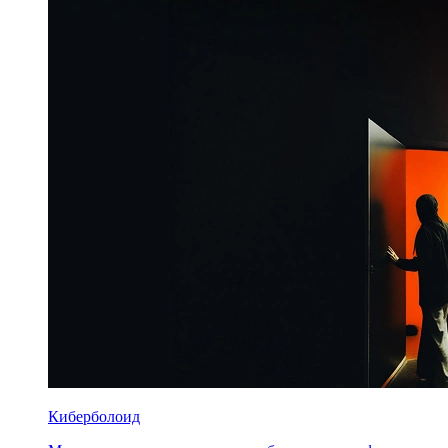
Киберболоид