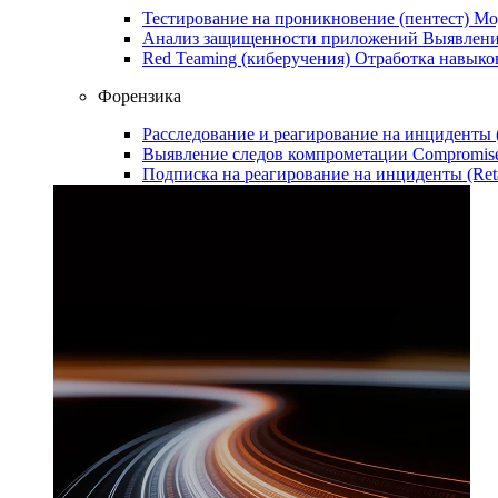
Тестирование на проникновение (пентест)
Мо
Анализ защищенности приложений
Выявлени
Red Teaming (киберучения)
Отработка навыко
Форензика
Расследование и реагирование на инциденты
Выявление следов компрометации
Compromise
Подписка на реагирование на инциденты (Ret