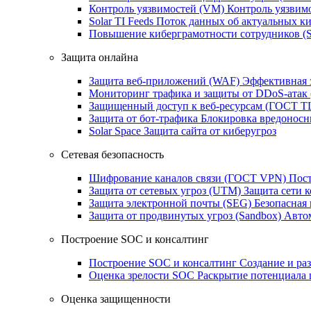
Контроль уязвимостей (VM)
Контроль уязвим
Solar TI Feeds
Поток данных об актуальных ки
Повышение киберграмотности сотрудников (
Защита онлайна
Защита веб-приложений (WAF)
Эффективная 
Мониторинг трафика и защиты от DDoS‑атак
Защищенный доступ к веб-ресурсам (ГОСТ T
Защита от бот‑трафика
Блокировка вредоносн
Solar Space
Защита сайта от киберугроз
Сетевая безопасность
Шифрование каналов связи (ГОСТ VPN)
Пост
Защита от сетевых угроз (UTM)
Защита сети 
Защита электронной почты (SEG)
Безопасная
Защита от продвинутых угроз (Sandbox)
Автом
Построение SOC и консалтинг
Построение SOC и консалтинг
Создание и ра
Оценка зрелости SOC
Раскрытие потенциала 
Оценка защищенности