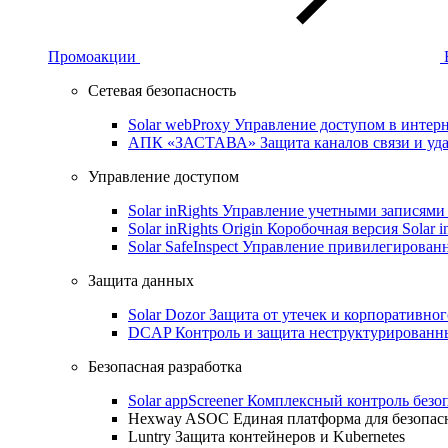
Промоакции
Сетевая безопасность
Solar webProxy
Управление доступом в интерне
АПК «ЗАСТАВА»
Защита каналов связи и уд
Управление доступом
Solar inRights
Управление учетными записями 
Solar inRights Origin
Коробочная версия Solar i
Solar SafeInspect
Управление привилегирован
Защита данных
Solar Dozor
Защита от утечек и корпоративно
DCAP
Контроль и защита неструктурирован
Безопасная разработка
Solar appScreener
Комплексный контроль безо
Hexway ASOC
Единая платформа для безопас
Luntry
Защита контейнеров и Kubernetes