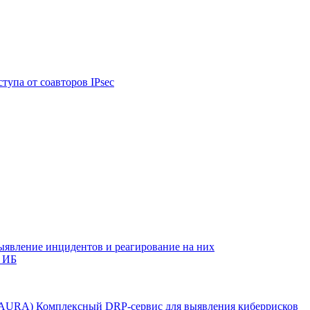
тупа от соавторов IPsec
ыявление инцидентов и реагирование на них
 ИБ
r AURA)
Комплексный DRP-сервис для выявления киберрисков