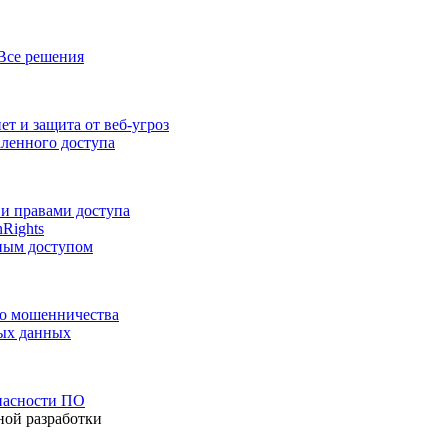
Все решения
т и защита от веб-угроз
аленного доступа
и правами доступа
nRights
ным доступом
го мошенничества
ных данных
пасности ПО
ной разработки