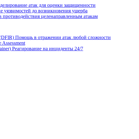
делирование атак для оценки защищенности
е уязвимостей до возникновения ущерба
в противодействия целенаправленным атакам
 (DFIR)
Помощь в отражении атак любой сложности
 Assessment
ainer)
Реагирование на инциденты 24/7