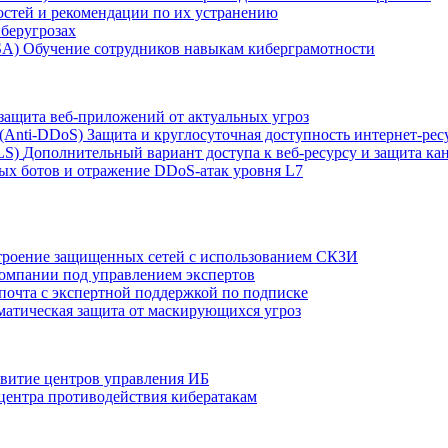
остей и рекомендации по их устранению
беругрозах
SA)
Обучение сотрудников навыкам киберграмотности
защита веб-приложений от актуальных угроз
 (Anti‑DDoS)
Защита и круглосуточная доступность интернет-рес
LS)
Дополнительный вариант доступа к веб‑ресурсу и защита кан
ых ботов и отражение DDoS‑атак уровня L7
роение защищенных сетей с использованием СКЗИ
компании под управлением экспертов
 почта с экспертной поддержкой по подписке
атическая защита от маскирующихся угроз
звитие центров управления ИБ
центра противодействия кибератакам