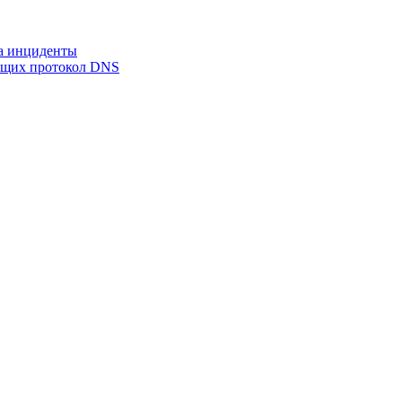
на инциденты
ующих протокол DNS