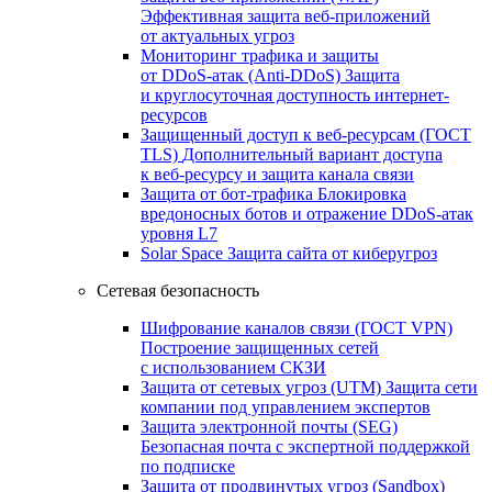
Эффективная защита веб-приложений
от актуальных угроз
Мониторинг трафика и защиты
от DDoS‑атак (Anti‑DDoS)
Защита
и круглосуточная доступность интернет-
ресурсов
Защищенный доступ к веб-ресурсам (ГОСТ
TLS)
Дополнительный вариант доступа
к веб‑ресурсу и защита канала связи
Защита от бот‑трафика
Блокировка
вредоносных ботов и отражение DDoS‑атак
уровня L7
Solar Space
Защита сайта от киберугроз
Сетевая безопасность
Шифрование каналов связи (ГОСТ VPN)
Построение защищенных сетей
с использованием СКЗИ
Защита от сетевых угроз (UTM)
Защита сети
компании под управлением экспертов
Защита электронной почты (SEG)
Безопасная почта с экспертной поддержкой
по подписке
Защита от продвинутых угроз (Sandbox)