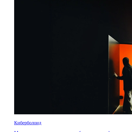
Киберболоид