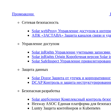
Промоакции
Сетевая безопасность
Solar webProxy
Управление доступом в интерне
АПК «ЗАСТАВА»
Защита каналов связи и уд
Управление доступом
Solar inRights
Управление учетными записями 
Solar inRights Origin
Коробочная версия Solar i
Solar SafeInspect
Управление привилегирован
Защита данных
Solar Dozor
Защита от утечек и корпоративно
DCAP
Контроль и защита неструктурирован
Безопасная разработка
Solar appScreener
Комплексный контроль безо
Hexway ASOC
Единая платформа для безопас
Luntry
Защита контейнеров и Kubernetes