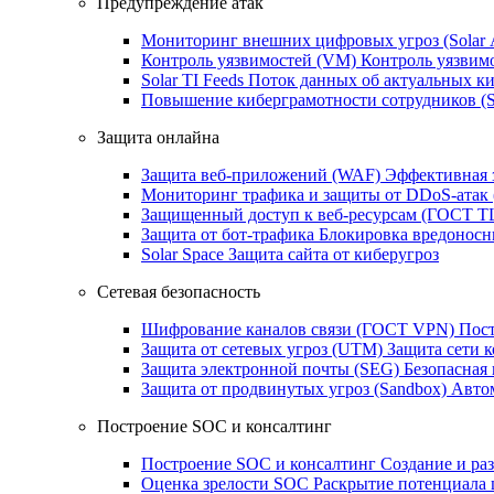
Предупреждение атак
Мониторинг внешних цифровых угроз (Sola
Контроль уязвимостей (VM)
Контроль уязвим
Solar TI Feeds
Поток данных об актуальных ки
Повышение киберграмотности сотрудников (
Защита онлайна
Защита веб-приложений (WAF)
Эффективная 
Мониторинг трафика и защиты от DDoS‑атак
Защищенный доступ к веб-ресурсам (ГОСТ T
Защита от бот‑трафика
Блокировка вредоносн
Solar Space
Защита сайта от киберугроз
Сетевая безопасность
Шифрование каналов связи (ГОСТ VPN)
Пост
Защита от сетевых угроз (UTM)
Защита сети 
Защита электронной почты (SEG)
Безопасная
Защита от продвинутых угроз (Sandbox)
Автом
Построение SOC и консалтинг
Построение SOC и консалтинг
Создание и ра
Оценка зрелости SOC
Раскрытие потенциала 