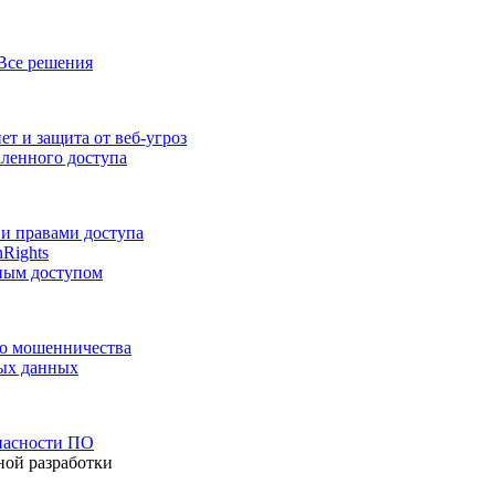
Все решения
т и защита от веб-угроз
аленного доступа
и правами доступа
nRights
ным доступом
го мошенничества
ных данных
пасности ПО
ной разработки