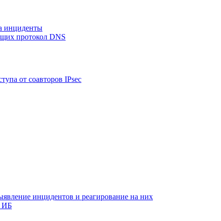
на инциденты
ующих протокол DNS
тупа от соавторов IPsec
ыявление инцидентов и реагирование на них
 ИБ