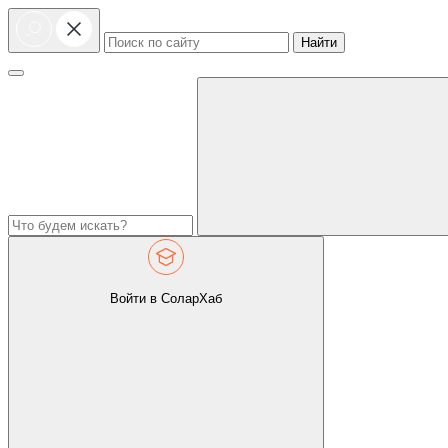
Найти
Войти в СоларХаб