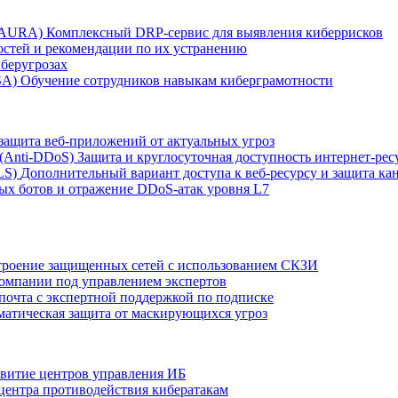
r AURA)
Комплексный DRP-сервис для выявления киберрисков
остей и рекомендации по их устранению
беругрозах
SA)
Обучение сотрудников навыкам киберграмотности
защита веб-приложений от актуальных угроз
 (Anti‑DDoS)
Защита и круглосуточная доступность интернет-рес
LS)
Дополнительный вариант доступа к веб‑ресурсу и защита кан
ых ботов и отражение DDoS‑атак уровня L7
роение защищенных сетей с использованием СКЗИ
компании под управлением экспертов
 почта с экспертной поддержкой по подписке
атическая защита от маскирующихся угроз
звитие центров управления ИБ
центра противодействия кибератакам