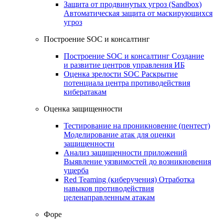
Защита от продвинутых угроз (Sandbox)
Автоматическая защита от маскирующихся
угроз
Построение SOC и консалтинг
Построение SOC и консалтинг
Создание
и развитие центров управления ИБ
Оценка зрелости SOC
Раскрытие
потенциала центра противодействия
кибератакам
Оценка защищенности
Тестирование на проникновение (пентест)
Моделирование атак для оценки
защищенности
Анализ защищенности приложений
Выявление уязвимостей до возникновения
ущерба
Red Teaming (киберучения)
Отработка
навыков противодействия
целенаправленным атакам
Форе