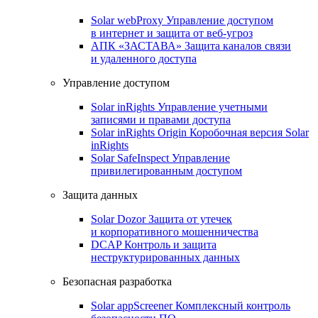
Solar webProxy
Управление доступом
в интернет и защита от веб-угроз
АПК «ЗАСТАВА»
Защита каналов связи
и удаленного доступа
Управление доступом
Solar inRights
Управление учетными
записями и правами доступа
Solar inRights Origin
Коробочная версия Solar
inRights
Solar SafeInspect
Управление
привилегированным доступом
Защита данных
Solar Dozor
Защита от утечек
и корпоративного мошенничества
DCAP
Контроль и защита
неструктурированных данных
Безопасная разработка
Solar appScreener
Комплексный контроль