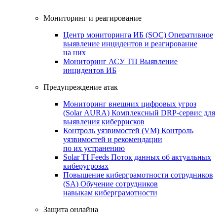
Мониторинг и реагирование
Центр мониторинга ИБ (SOC)
Оперативное
выявление инцидентов и реагирование
на них
Мониторинг АСУ ТП
Выявление
инцидентов ИБ
Предупреждение атак
Мониторинг внешних цифровых угроз
(Solar AURA)
Комплексный DRP-сервис для
выявления киберрисков
Контроль уязвимостей (VM)
Контроль
уязвимостей и рекомендации
по их устранению
Solar TI Feeds
Поток данных об актуальных
киберугрозах
Повышение киберграмотности сотрудников
(SA)
Обучение сотрудников
навыкам киберграмотности
Защита онлайна