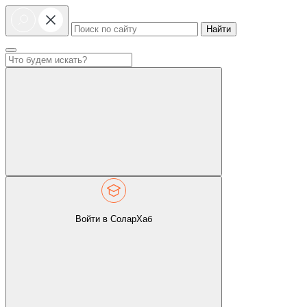
Найти
Войти в СоларХаб