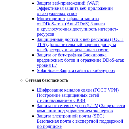
Защита веб-приложений (WAF)
Эффективная защита веб-приложений
от актуальных угроз
Мониторинг трафика и защиты
от DDoS‑атак (Anti‑DDoS)
Защита
и круглосуточная доступность интернет-
ресурсов
Защищенный доступ к веб-ресурсам (ГОСТ
TLS)
Дополнительный вариант доступа
к веб‑ресурсу и защита канала связи
Защита от бот‑трафика
Блокировка
вредоносных ботов и отражение DDoS‑атак
уровня L7
Solar Space
Защита сайта от киберугроз
Сетевая безопасность
Шифрование каналов связи (ГОСТ VPN)
Построение защищенных сетей
с использованием СКЗИ
Защита от сетевых угроз (UTM)
Защита сети
компании под управлением экспертов
Защита электронной почты (SEG)
Безопасная почта с экспертной поддержкой
по подписке