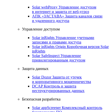
Solar webProxy
Управление доступом
в интернет и защита от веб-угроз
АПК «ЗАСТАВА»
Защита каналов связи
и удаленного доступа
Управление доступом
Solar inRights
Управление учетными
записями и правами доступа
Solar inRights Origin
Коробочная версия Solar
inRights
Solar SafeInspect
Управление
привилегированным доступом
Защита данных
Solar Dozor
Защита от утечек
и корпоративного мошенничества
DCAP
Контроль и защита
неструктурированных данных
Безопасная разработка
Solar appScreener
Комплексный контроль