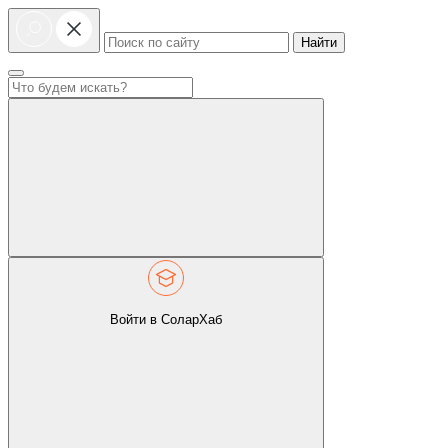
Найти
Войти в СоларХаб