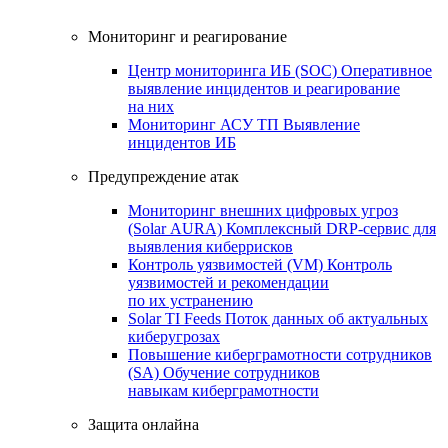
Мониторинг и реагирование
Центр мониторинга ИБ (SOC)
Оперативное
выявление инцидентов и реагирование
на них
Мониторинг АСУ ТП
Выявление
инцидентов ИБ
Предупреждение атак
Мониторинг внешних цифровых угроз
(Solar AURA)
Комплексный DRP-сервис для
выявления киберрисков
Контроль уязвимостей (VM)
Контроль
уязвимостей и рекомендации
по их устранению
Solar TI Feeds
Поток данных об актуальных
киберугрозах
Повышение киберграмотности сотрудников
(SA)
Обучение сотрудников
навыкам киберграмотности
Защита онлайна