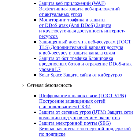
Защита веб-приложений (WAF)
Эффективная защита веб-приложений
от актуальных угроз
Мониторинг трафика и защиты
от DDoS‑атак (Anti‑DDoS)
Защита
и круглосуточная доступность интернет-
ресурсов
Защищенный доступ к веб-ресурсам (ГОСТ
TLS)
Дополнительный вариант доступа
к веб‑ресурсу и защита канала связи
Защита от бот‑трафика
Блокировка
вредоносных ботов и отражение DDoS‑атак
уровня L7
Solar Space
Защита сайта от киберугроз
Сетевая безопасность
Шифрование каналов связи (ГОСТ VPN)
Построение защищенных сетей
с использованием СКЗИ
Защита от сетевых угроз (UTM)
Защита сети
компании под управлением экспертов
Защита электронной почты (SEG)
Безопасная почта с экспертной поддержкой
по подписке