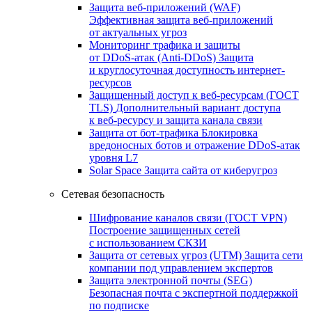
Защита веб-приложений (WAF)
Эффективная защита веб-приложений
от актуальных угроз
Мониторинг трафика и защиты
от DDoS‑атак (Anti‑DDoS)
Защита
и круглосуточная доступность интернет-
ресурсов
Защищенный доступ к веб-ресурсам (ГОСТ
TLS)
Дополнительный вариант доступа
к веб‑ресурсу и защита канала связи
Защита от бот‑трафика
Блокировка
вредоносных ботов и отражение DDoS‑атак
уровня L7
Solar Space
Защита сайта от киберугроз
Сетевая безопасность
Шифрование каналов связи (ГОСТ VPN)
Построение защищенных сетей
с использованием СКЗИ
Защита от сетевых угроз (UTM)
Защита сети
компании под управлением экспертов
Защита электронной почты (SEG)
Безопасная почта с экспертной поддержкой
по подписке