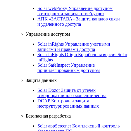
Solar webProxy
Управление доступом
в интернет и защита от веб-угроз
АПК «ЗАСТАВА»
Защита каналов связи
и удаленного доступа
Управление доступом
Solar inRights
Управление учетными
записями и правами доступа
Solar inRights Origin
Коробочная версия Solar
inRights
Solar SafeInspect
Управление
привилегированным доступом
Защита данных
Solar Dozor
Защита от утечек
и корпоративного мошенничества
DCAP
Контроль и защита
неструктурированных данных
Безопасная разработка
Solar appScreener
Комплексный контроль