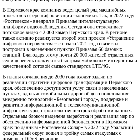
В Пермском крае компания ведет целый ряд масштабных
проектов в сфере цифровизации экономики. Так, в 2022 году
«Ростелеком» внедрил в Прикамье интеллектуальную
платформу видеонаблюдения. Сегодня она отслеживает
потоковое видео с 2 000 камер Пермского края. В регионе
также активно реализуется второй этап проекта «Устранение
цифрового неравенства»: с начала 2021 года связисты
построили в населенных пунктах Прикамья 66 базовых
станций. Благодаря этому почти 20 000 жителей отдаленных
сел и деревень пользуются быстрым мобильным интернетом и
качественной сотовой связью стандартов LTE/4G.
В планы соглашения до 2030 года входят задачи по
реализации стратегии цифровой трансформации Пермского
края, обеспечению доступности услуг связи в населенных
пунктах, вдоль автомобильных дорог общего пользования;
внедрению технологий «Безопасный город», поддержке и
развитию информационной и телекоммуникационной
инфраструктуры, строительству центров обработки данных.
Отдельным блоком выделена выработка и реализация мер по
обеспечению информационной безопасности в Пермском
крае: по данным «Ростелеком-Солар» в 2022 году Уральский
федеральный округ вошел в тройку самых атакуемых с
помощью DDoS регионов.