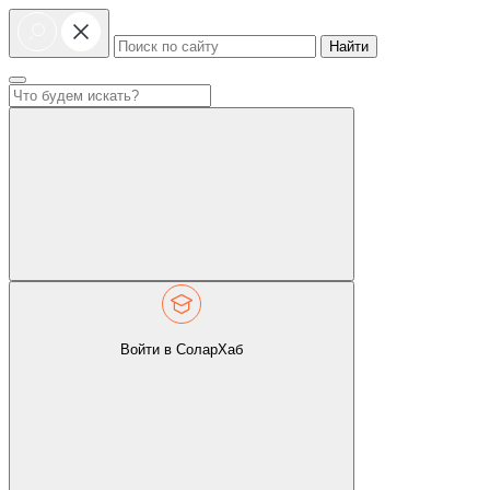
Найти
Войти в СоларХаб