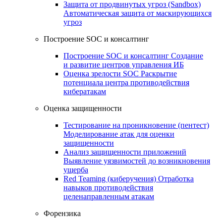
Защита от продвинутых угроз (Sandbox)
Автоматическая защита от маскирующихся
угроз
Построение SOC и консалтинг
Построение SOC и консалтинг
Создание
и развитие центров управления ИБ
Оценка зрелости SOC
Раскрытие
потенциала центра противодействия
кибератакам
Оценка защищенности
Тестирование на проникновение (пентест)
Моделирование атак для оценки
защищенности
Анализ защищенности приложений
Выявление уязвимостей до возникновения
ущерба
Red Teaming (киберучения)
Отработка
навыков противодействия
целенаправленным атакам
Форензика