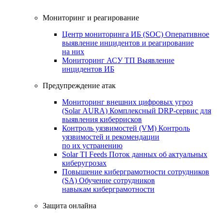
Мониторинг и реагирование
Центр мониторинга ИБ (SOC)
Оперативное
выявление инцидентов и реагирование
на них
Мониторинг АСУ ТП
Выявление
инцидентов ИБ
Предупреждение атак
Мониторинг внешних цифровых угроз
(Solar AURA)
Комплексный DRP-сервис для
выявления киберрисков
Контроль уязвимостей (VM)
Контроль
уязвимостей и рекомендации
по их устранению
Solar TI Feeds
Поток данных об актуальных
киберугрозах
Повышение киберграмотности сотрудников
(SA)
Обучение сотрудников
навыкам киберграмотности
Защита онлайна