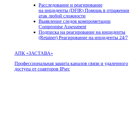
Расследование и реагирование
на инциденты (DFIR)
Помощь в отражении
атак любой сложности
Выявление следов компрометации
Compromise Assessment
Подписка на реагирование на инциденты
(Retainer)
Реагирование на инциденты 24/7
АПК «ЗАСТАВА»
Профессиональная защита каналов связи и удаленного
доступа от соавторов IPsec