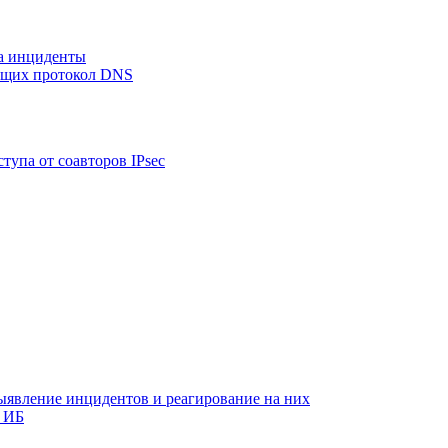
на инциденты
ующих протокол DNS
тупа от соавторов IPsec
ыявление инцидентов и реагирование на них
 ИБ