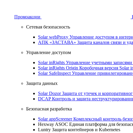
Промоакции
Сетевая безопасность
Solar webProxy
Управление доступом в интерне
АПК «ЗАСТАВА»
Защита каналов связи и уд
Управление доступом
Solar inRights
Управление учетными записями 
Solar inRights Origin
Коробочная версия Solar i
Solar SafeInspect
Управление привилегирован
Защита данных
Solar Dozor
Защита от утечек и корпоративно
DCAP
Контроль и защита неструктурирован
Безопасная разработка
Solar appScreener
Комплексный контроль безо
Hexway ASOC
Единая платформа для безопас
Luntry
Защита контейнеров и Kubernetes