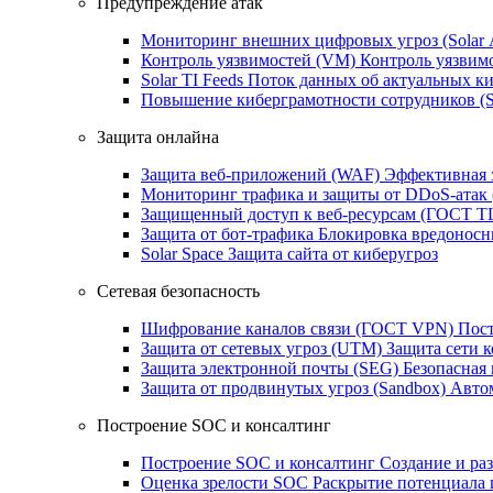
Предупреждение атак
Мониторинг внешних цифровых угроз (Sola
Контроль уязвимостей (VM)
Контроль уязвим
Solar TI Feeds
Поток данных об актуальных ки
Повышение киберграмотности сотрудников (
Защита онлайна
Защита веб-приложений (WAF)
Эффективная 
Мониторинг трафика и защиты от DDoS‑атак
Защищенный доступ к веб-ресурсам (ГОСТ T
Защита от бот‑трафика
Блокировка вредоносн
Solar Space
Защита сайта от киберугроз
Сетевая безопасность
Шифрование каналов связи (ГОСТ VPN)
Пост
Защита от сетевых угроз (UTM)
Защита сети 
Защита электронной почты (SEG)
Безопасная
Защита от продвинутых угроз (Sandbox)
Автом
Построение SOC и консалтинг
Построение SOC и консалтинг
Создание и ра
Оценка зрелости SOC
Раскрытие потенциала 