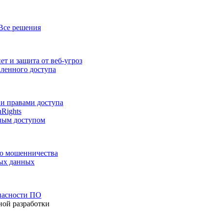
Все решения
т и защита от веб-угроз
аленного доступа
и правами доступа
nRights
ным доступом
го мошенничества
ных данных
пасности ПО
ной разработки