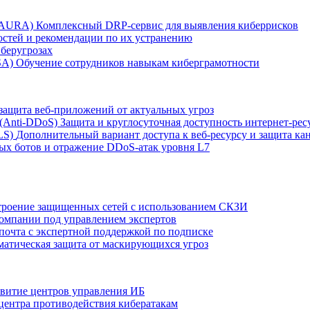
r AURA)
Комплексный DRP-сервис для выявления киберрисков
остей и рекомендации по их устранению
беругрозах
SA)
Обучение сотрудников навыкам киберграмотности
защита веб-приложений от актуальных угроз
 (Anti‑DDoS)
Защита и круглосуточная доступность интернет-рес
LS)
Дополнительный вариант доступа к веб‑ресурсу и защита кан
ых ботов и отражение DDoS‑атак уровня L7
роение защищенных сетей с использованием СКЗИ
компании под управлением экспертов
 почта с экспертной поддержкой по подписке
атическая защита от маскирующихся угроз
звитие центров управления ИБ
центра противодействия кибератакам