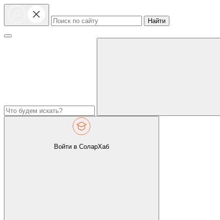
Найти
Войти в СоларХаб