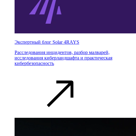
Экспертный блог Solar 4RAYS
Расследования инцидентов, разбор малварей,
исследования киберландшафта и практическая
кибербезопасность