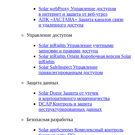
Solar webProxy
Управление доступом
в интернет и защита от веб-угроз
АПК «ЗАСТАВА»
Защита каналов связи
и удаленного доступа
Управление доступом
Solar inRights
Управление учетными
записями и правами доступа
Solar inRights Origin
Коробочная версия Solar
inRights
Solar SafeInspect
Управление
привилегированным доступом
Защита данных
Solar Dozor
Защита от утечек
и корпоративного мошенничества
DCAP
Контроль и защита
неструктурированных данных
Безопасная разработка
Solar appScreener
Комплексный контроль