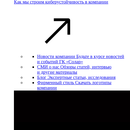
Как мы строим киберустойчивость в компании
Новости компании
Будьте в курсе новостей
и событий ГК «Солар»
СМИ о нас
Обзоры статей, интервью
и другие материалы
Блог
Экспертные статьи, исследования
Фирменный стиль
Скачать логотипы
компании