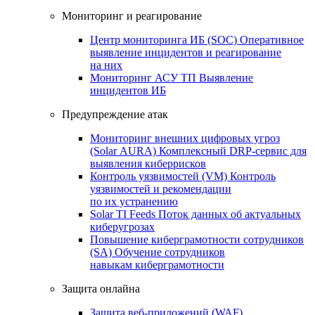
Мониторинг и реагирование
Центр мониторинга ИБ (SOC)
Оперативное
выявление инцидентов и реагирование
на них
Мониторинг АСУ ТП
Выявление
инцидентов ИБ
Предупреждение атак
Мониторинг внешних цифровых угроз
(Solar AURA)
Комплексный DRP-сервис для
выявления киберрисков
Контроль уязвимостей (VM)
Контроль
уязвимостей и рекомендации
по их устранению
Solar TI Feeds
Поток данных об актуальных
киберугрозах
Повышение киберграмотности сотрудников
(SA)
Обучение сотрудников
навыкам киберграмотности
Защита онлайна
Защита веб-приложений (WAF)