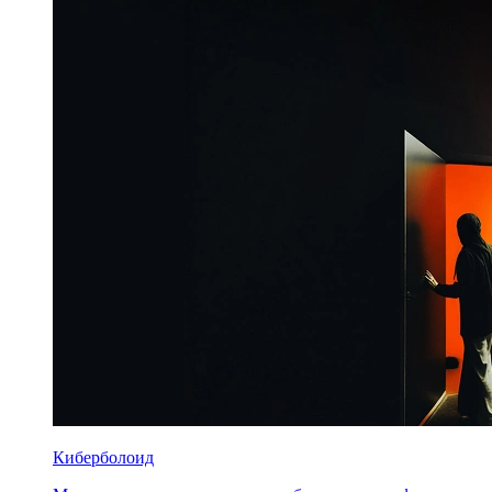
Киберболоид