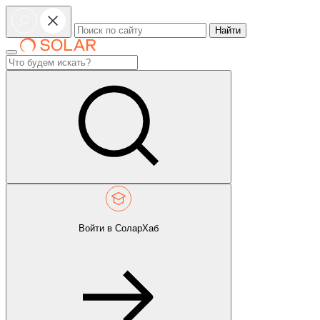
Найти
Войти в СоларХаб