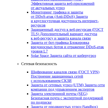
Эффективная защита веб-приложений
от актуальных угроз
Мониторинг трафика и защиты
от DDoS‑атак (Anti‑DDoS)
Защита
и круглосуточная доступность интернет-
ресурсов
Защищенный доступ к веб-ресурсам (ГОСТ
TLS)
Дополнительный вариант доступа
к веб‑ресурсу и защита канала связи
Защита от бот‑трафика
Блокировка
вредоносных ботов и отражение DDoS‑атак
уровня L7
Solar Space
Защита сайта от киберугроз
Сетевая безопасность
Шифрование каналов связи (ГОСТ VPN)
Построение защищенных сетей
с использованием СКЗИ
Защита от сетевых угроз (UTM)
Защита сети
компании под управлением экспертов
Защита электронной почты (SEG)
Безопасная почта с экспертной поддержкой
по подписке
Защита от продвинутых угроз (Sandbox)