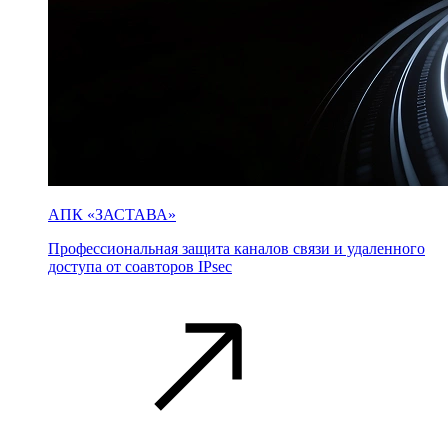
АПК «ЗАСТАВА»
Профессиональная защита каналов связи и удаленного
доступа от соавторов IPsec