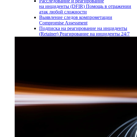
Расследование и реагирование
на инциденты (DFIR)
Помощь в отражении
атак любой сложности
Выявление следов компрометации
Compromise Assessment
Подписка на реагирование на инциденты
(Retainer)
Реагирование на инциденты 24/7