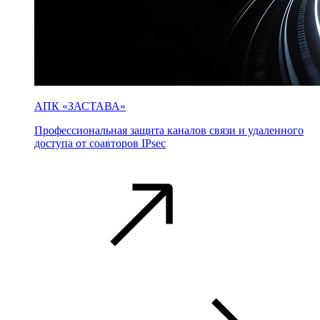
АПК «ЗАСТАВА»
Профессиональная защита каналов связи и удаленного
доступа от соавторов IPsec