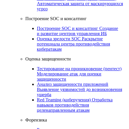
Автоматическая защита от маскирующихся
угроз
Построение SOC и консалтинг
Построение SOC и консалтинг
Создание
и развитие центров управления ИБ
Оценка зрелости SOC
Раскрытие
потенциала центра противодействия
кибератакам
Оценка защищенности
Тестирование на проникновение (пентест)
Моделирование атак для оценки
защищенности
Анализ защищенности приложений
Выявление уязвимостей до возникновения
ущерба
Red Teaming (киберучения)
Отработка
навыков противодействия
целенаправленным атакам
Форензика