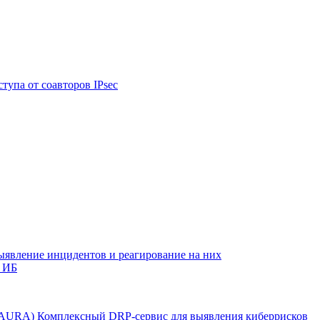
тупа от соавторов IPsec
ыявление инцидентов и реагирование на них
 ИБ
r AURA)
Комплексный DRP-сервис для выявления киберрисков