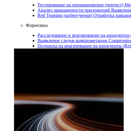
Тестирование на проникновение (пентест)
Мо
Анализ защищенности приложений
Выявлени
Red Teaming (киберучения)
Отработка навыко
Форензика
Расследование и реагирование на инциденты
Выявление следов компрометации
Compromise
Подписка на реагирование на инциденты (Ret