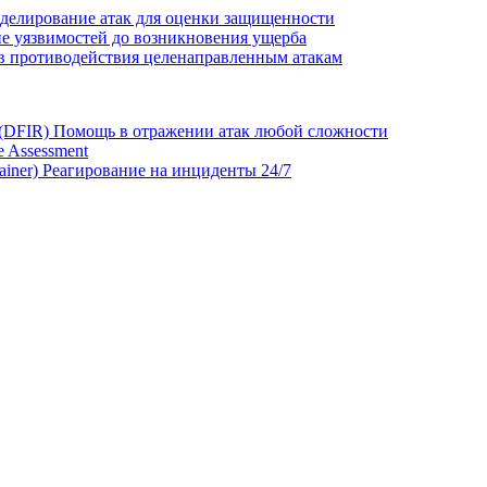
делирование атак для оценки защищенности
е уязвимостей до возникновения ущерба
в противодействия целенаправленным атакам
 (DFIR)
Помощь в отражении атак любой сложности
 Assessment
ainer)
Реагирование на инциденты 24/7