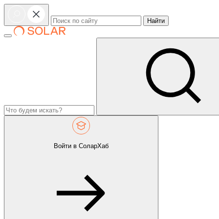
Найти
Войти в СоларХаб