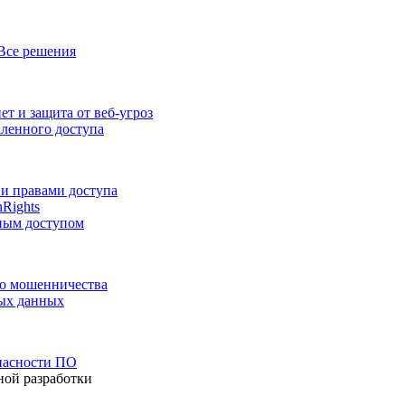
Все решения
т и защита от веб-угроз
аленного доступа
и правами доступа
nRights
ным доступом
го мошенничества
ных данных
пасности ПО
ной разработки