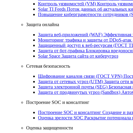
Контроль уязвимостей (VM)
Контроль уязвим
Solar TI Feeds
Поток данных об актуальных ки
Повышение киберграмотности сотрудников (
Защита онлайна
Защита веб-приложений (WAF)
Эффективная 
Мониторинг трафика и защиты от DDoS‑атак
Защищенный доступ к веб-ресурсам (ГОСТ T
Защита от бот‑трафика
Блокировка вредоносн
Solar Space
Защита сайта от киберугроз
Сетевая безопасность
Шифрование каналов связи (ГОСТ VPN)
Пост
Защита от сетевых угроз (UTM)
Защита сети 
Защита электронной почты (SEG)
Безопасная
Защита от продвинутых угроз (Sandbox)
Автом
Построение SOC и консалтинг
Построение SOC и консалтинг
Создание и ра
Оценка зрелости SOC
Раскрытие потенциала 
Оценка защищенности