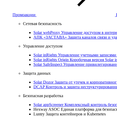
Промоакции
Сетевая безопасность
Solar webProxy
Управление доступом в интерне
АПК «ЗАСТАВА»
Защита каналов связи и уд
Управление доступом
Solar inRights
Управление учетными записями 
Solar inRights Origin
Коробочная версия Solar i
Solar SafeInspect
Управление привилегирован
Защита данных
Solar Dozor
Защита от утечек и корпоративно
DCAP
Контроль и защита неструктурирован
Безопасная разработка
Solar appScreener
Комплексный контроль безо
Hexway ASOC
Единая платформа для безопас
Luntry
Защита контейнеров и Kubernetes