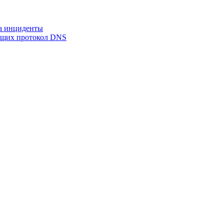
на инциденты
ующих протокол DNS