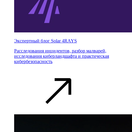
Экспертный блог Solar 4RAYS
Расследования инцидентов, разбор малварей,
исследования киберландшафта и практическая
кибербезопасность