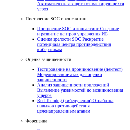
Автоматическая защита от маскирующихся
угроз
Построение SOC и консалтинг
Построение SOC и консалтинг
Создание
и развитие центров управления ИБ
Оценка зрелости SOC
Раскрытие
потенциала центра противодействия
кибератакам
Оценка защищенности
Тестирование на проникновение (пентест)
Моделирование атак для оценки
защищенности
Анализ защищенности приложений
Выявление уязвимостей до возникновения
ущерба
Red Teaming (киберучения)
Отработка
навыков противодействия
целенаправленным атакам
Форензика