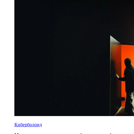
Киберболоид