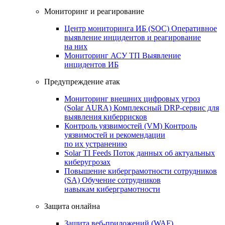
Мониторинг и реагирование
Центр мониторинга ИБ (SOC)
Оперативное
выявление инцидентов и реагирование
на них
Мониторинг АСУ ТП
Выявление
инцидентов ИБ
Предупреждение атак
Мониторинг внешних цифровых угроз
(Solar AURA)
Комплексный DRP-сервис для
выявления киберрисков
Контроль уязвимостей (VM)
Контроль
уязвимостей и рекомендации
по их устранению
Solar TI Feeds
Поток данных об актуальных
киберугрозах
Повышение киберграмотности сотрудников
(SA)
Обучение сотрудников
навыкам киберграмотности
Защита онлайна
Защита веб-приложений (WAF)