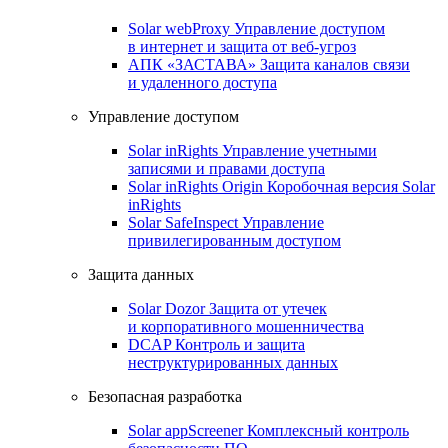
Solar webProxy
Управление доступом
в интернет и защита от веб-угроз
АПК «ЗАСТАВА»
Защита каналов связи
и удаленного доступа
Управление доступом
Solar inRights
Управление учетными
записями и правами доступа
Solar inRights Origin
Коробочная версия Solar
inRights
Solar SafeInspect
Управление
привилегированным доступом
Защита данных
Solar Dozor
Защита от утечек
и корпоративного мошенничества
DCAP
Контроль и защита
неструктурированных данных
Безопасная разработка
Solar appScreener
Комплексный контроль