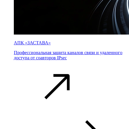
АПК «ЗАСТАВА»
Профессиональная защита каналов связи и удаленного
доступа от соавторов IPsec