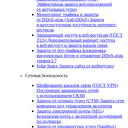
Эффективная защита веб-приложений
от актуальных угроз
Мониторинг трафика и защиты
от DDoS‑атак (Anti‑DDoS)
Защита
и круглосуточная доступность интернет-
ресурсов
Защищенный доступ к веб-ресурсам (ГОСТ
TLS)
Дополнительный вариант доступа
к веб‑ресурсу и защита канала связи
Защита от бот‑трафика
Блокировка
вредоносных ботов и отражение DDoS‑атак
уровня L7
Solar Space
Защита сайта от киберугроз
Сетевая безопасность
Шифрование каналов связи (ГОСТ VPN)
Построение защищенных сетей
с использованием СКЗИ
Защита от сетевых угроз (UTM)
Защита сети
компании под управлением экспертов
Защита электронной почты (SEG)
Безопасная почта с экспертной поддержкой
по подписке
Защита от продвинутых угроз (Sandbox)