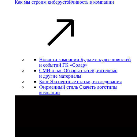
Как мы строим киберустойчивость в компании
Новости компании
Будьте в курсе новостей
и событий ГК «Солар»
СМИ о нас
Обзоры статей, интервью
и другие материалы
Блог
Экспертные статьи, исследования
Фирменный стиль
Скачать логотипы
компании