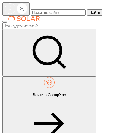
Найти
Войти в СоларХаб