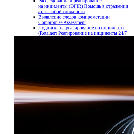
Расследование и реагирование
на инциденты (DFIR)
Помощь в отражении
атак любой сложности
Выявление следов компрометации
Compromise Assessment
Подписка на реагирование на инциденты
(Retainer)
Реагирование на инциденты 24/7