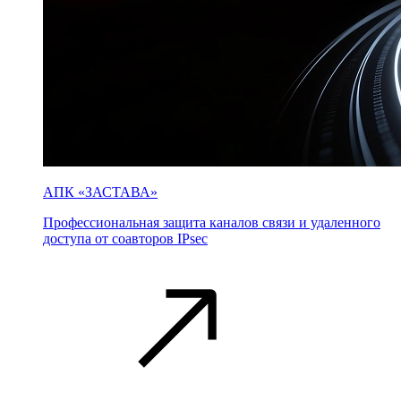
АПК «ЗАСТАВА»
Профессиональная защита каналов связи и удаленного
доступа от соавторов IPsec