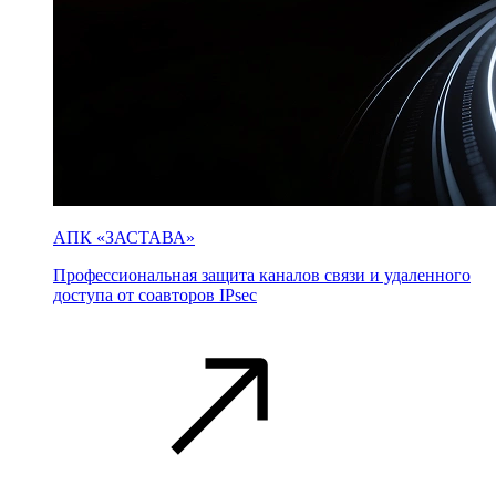
АПК «ЗАСТАВА»
Профессиональная защита каналов связи и удаленного
доступа от соавторов IPsec