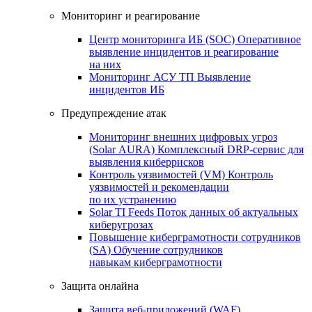
Мониторинг и реагирование
Центр мониторинга ИБ (SOC)
Оперативное
выявление инцидентов и реагирование
на них
Мониторинг АСУ ТП
Выявление
инцидентов ИБ
Предупреждение атак
Мониторинг внешних цифровых угроз
(Solar AURA)
Комплексный DRP-сервис для
выявления киберрисков
Контроль уязвимостей (VM)
Контроль
уязвимостей и рекомендации
по их устранению
Solar TI Feeds
Поток данных об актуальных
киберугрозах
Повышение киберграмотности сотрудников
(SA)
Обучение сотрудников
навыкам киберграмотности
Защита онлайна
Защита веб-приложений (WAF)