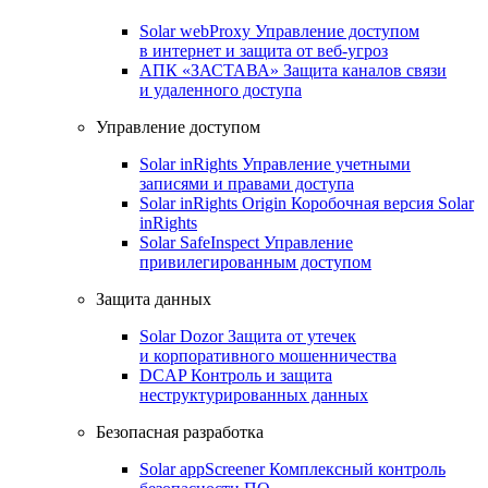
Solar webProxy
Управление доступом
в интернет и защита от веб-угроз
АПК «ЗАСТАВА»
Защита каналов связи
и удаленного доступа
Управление доступом
Solar inRights
Управление учетными
записями и правами доступа
Solar inRights Origin
Коробочная версия Solar
inRights
Solar SafeInspect
Управление
привилегированным доступом
Защита данных
Solar Dozor
Защита от утечек
и корпоративного мошенничества
DCAP
Контроль и защита
неструктурированных данных
Безопасная разработка
Solar appScreener
Комплексный контроль