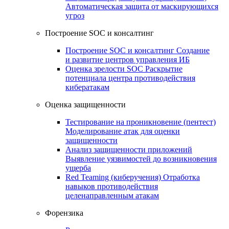
Автоматическая защита от маскирующихся
угроз
Построение SOC и консалтинг
Построение SOC и консалтинг
Создание
и развитие центров управления ИБ
Оценка зрелости SOC
Раскрытие
потенциала центра противодействия
кибератакам
Оценка защищенности
Тестирование на проникновение (пентест)
Моделирование атак для оценки
защищенности
Анализ защищенности приложений
Выявление уязвимостей до возникновения
ущерба
Red Teaming (киберучения)
Отработка
навыков противодействия
целенаправленным атакам
Форензика