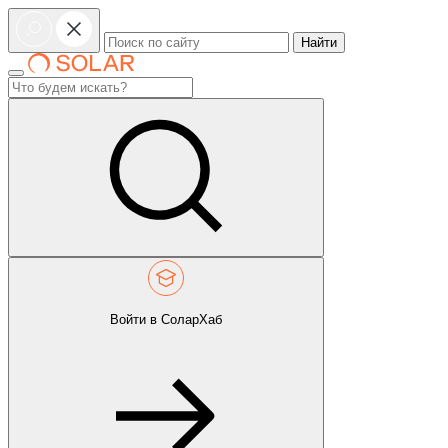
Найти
Войти в СоларХаб