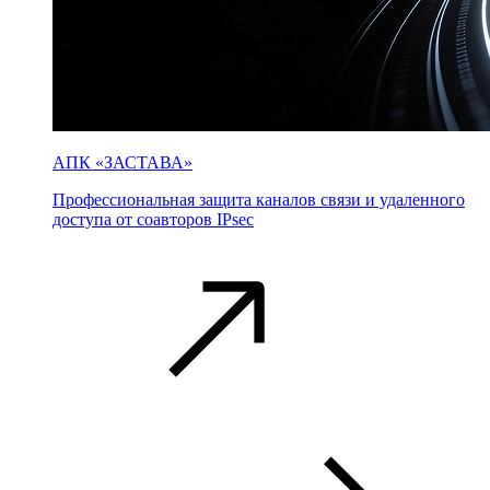
АПК «ЗАСТАВА»
Профессиональная защита каналов связи и удаленного
доступа от соавторов IPsec