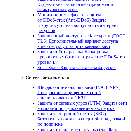
Эффективная защита веб-приложений
от актуальных угроз
Мониторинг трафика и защиты
от DDoS‑атак (Anti‑DDoS)
Защита
и круглосуточная доступность интернет-
ресурсов
Защищенный доступ к веб-ресурсам (ГОСТ
TLS)
Дополнительный вариант доступа
к веб‑ресурсу и защита канала связи
Защита от бот‑трафика
Блокировка
вредоносных ботов и отражение DDoS‑атак
уровня L7
Solar Space
Защита сайта от киберугроз
Сетевая безопасность
Шифрование каналов связи (ГОСТ VPN)
Построение защищенных сетей
с использованием СКЗИ
Защита от сетевых угроз (UTM)
Защита сети
компании под управлением экспертов
Защита электронной почты (SEG)
Безопасная почта с экспертной поддержкой
по подписке
Защита от продвинутых угроз (Sandbox)