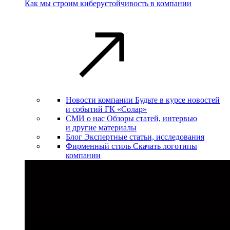
Как мы строим киберустойчивость в компании
Новости компании
Будьте в курсе новостей
и событий ГК «Солар»
СМИ о нас
Обзоры статей, интервью
и другие материалы
Блог
Экспертные статьи, исследования
Фирменный стиль
Скачать логотипы
компании