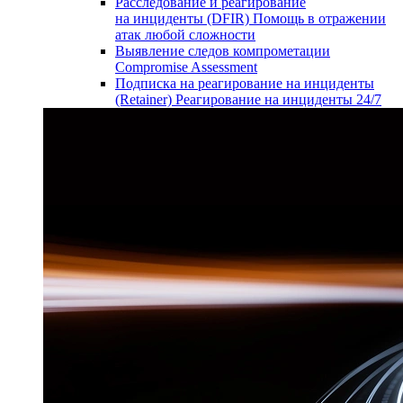
Расследование и реагирование
на инциденты (DFIR)
Помощь в отражении
атак любой сложности
Выявление следов компрометации
Compromise Assessment
Подписка на реагирование на инциденты
(Retainer)
Реагирование на инциденты 24/7