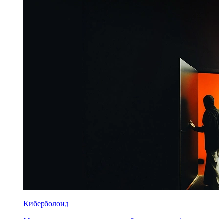
Киберболоид