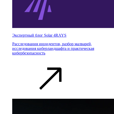
Экспертный блог Solar 4RAYS
Расследования инцидентов, разбор малварей,
исследования киберландшафта и практическая
кибербезопасность